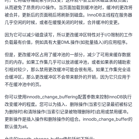
从而避免了昂贵的I/O操作。当页面加载到缓冲池时，缓冲的更改将
的
Programs
发
者
被合并，更新后的页面稍后将刷新到磁盘。InnoDB主线程在服务器
几乎空闲的时候，或者在缓慢关闭的时候，合并缓冲的变更。
支
者
我
因为它可以减少磁盘读写，所以更改缓冲区特性对于I/O限制的工作
持
学
的
我
负载最有价值，例如具有大量DML操作(如批量插入)的应用程序。
但是，更改缓冲区占用了缓冲池的一部分，减少了可用来缓存数据
我
堂
博
的
我
页的内存。如果工作集几乎可以放进缓冲池，或者如果表的辅助索
引相对较少，那么禁用更改缓冲可能会很有用。如果工作集完全适
的
我
客
论
的
我
我
合缓冲区，那么更改缓冲区不会带来额外的开销，因为它只应用于
不在缓冲池中的页。
技
的
坛
圈
的
我
的
我
你可以使用innodb_change_buffering配置参数来控制InnoDB执行
术
云
子
直
的
我
课
的
我
改变缓冲的程度。您可以为插入、删除操作(当索引记录最初被标记
为删除时)和清除操作(当索引记录被物理删除时)启用或禁用缓冲。
支
声
播
活
的
程
认
的
我
更新操作是插入操作和删除操作的组合。innodb_change_buffer的
默认值为all。
持
建
动
关
证
实
的
允许的innodb_change_buffer值包括如下所示: