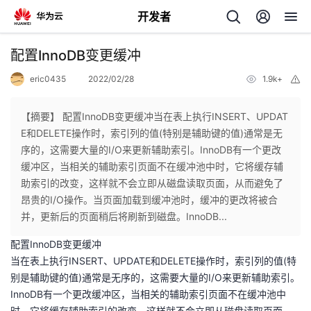
开发者
返
配置InnoDB变更缓冲
回
eric0435
2022/02/28
1.9k+
举
报
【摘要】 配置InnoDB变更缓冲当在表上执行INSERT、UPDAT
E和DELETE操作时，索引列的值(特别是辅助键的值)通常是无
序的，这需要大量的I/O来更新辅助索引。InnoDB有一个更改
个
缓冲区，当相关的辅助索引页面不在缓冲池中时，它将缓存辅
助索引的改变，这样就不会立即从磁盘读取页面，从而避免了
我
人
昂贵的I/O操作。当页面加载到缓冲池时，缓冲的更改将被合
并，更新后的页面稍后将刷新到磁盘。InnoDB...
我
的
主
配置InnoDB变更缓冲
当在表上执行INSERT、UPDATE和DELETE操作时，索引列的值(特
我
的
开
页
别是辅助键的值)通常是无序的，这需要大量的I/O来更新辅助索引。
InnoDB有一个更改缓冲区，当相关的辅助索引页面不在缓冲池中
我
的
开
发
时，它将缓存辅助索引的改变，这样就不会立即从磁盘读取页面，