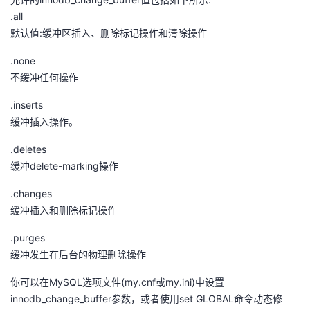
议
注
验
收
.all
默认值:缓冲区插入、删除标记操作和清除操作
藏
.none
不缓冲任何操作
.inserts
缓冲插入操作。
.deletes
缓冲delete-marking操作
.changes
缓冲插入和删除标记操作
.purges
缓冲发生在后台的物理删除操作
你可以在MySQL选项文件(my.cnf或my.ini)中设置
innodb_change_buffer参数，或者使用set GLOBAL命令动态修