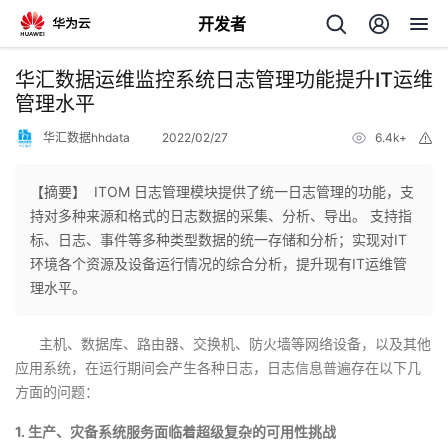
开发者
返
华汇数据运维监控系统日志管理功能提升IT运维
回
管理水平
华汇数据hhdata
2022/02/27
6.4k+
举
报
【摘要】 ITOM 日志管理模块提供了统一日志管理的功能，支
持对多种来源和格式的日志数据的采集、分析、导出。 支持指
个
标、日志、事件等多种类型数据的统一存储和分析；实现对IT
环境各个资源及设备运行情况的综合分析，提升现有IT运维管
我
人
理水平。
的
主
主机、数据库、路由器、交换机、防火墙等网络设备，以及其他
应用系统，在运行期间会产生各种日志，日志信息普遍存在以下几
开
页
方面的问题：
1. 生产、灾备系统服务面临着超级复杂的可用性挑战
发