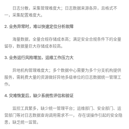
日志分散，采集管理难度大；日志数据来源各异，且格式不
者
一，采集配置难度大。
我
2. 业务异常时，难以快速定位分析故障
的
我
海量数据，全量合规存储成本高；满足安全合规条件下的全量
留存，数据量巨大存储成本较高。
博
的
我
3. 业务运行风险增加，运维工作压力大
客
论
的
我
异地机构管理难度大；多个数据中心需要为多个分支机构提供
服务，需耗费大量的资源做好异地多级单位的日志数据统一管理工
坛
圈
的
我
作。
子
直
的
我
4. 灾难恢复后，缺少系统性评估和验证
我
播
活
的
监控工具繁多，缺少统一管理平台；运维部门、安全部门、运
营部门等对日志数据查询调用需求不一， 存在误操作引起的安全隐
我
动
关
的
患，缺乏统一监管。