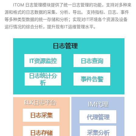
ITOM 日志管理模块提供了统一日志管理的功能，支持对多种来
我
注
的
开
源和格式的日志数据的采集、分析、导出。 支持指标、日志、事件
等多种类型数据的统一存储和分析；实现对IT环境各个资源及设备
的
Programs
发
运行情况的综合分析，提升现有IT运维管理水平。
支
者
持
学
我
堂
的
我
我
技
的
的
我
术
云
课
的
我
支
声
程
认
的
我