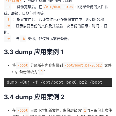
： 指定开始备份的时间与日期。
-T<日期>
持
建
证
实
的
： 备份完毕后，在
中记录备份的文件系
-u
/etc/dumpdares
统，层级，日期与时间等。
议
验
收
： 指定文件名，若该文件已存在备份文件中，则列出名称。
-t
：显示需要备份的文件及其最后一次备份的层级，时间 ，日
-W
藏
期。
：与
类似，但仅显示需要备份。
-w
-W
3.3 dump 应用案例 1
将
分区所有内容备份到
文件
/boot
/opt/boot.bak0.bz2
中，备份层级为“
”
0
3.4 dump 应用案例 2
在
目录下增加新文件，备份层级为“
”(只备份上次使
/boot
1