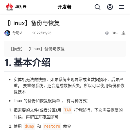
开发者
返
【Linux】备份与恢复
回
兮动人
2022/02/26
3k+
举
报
【摘要】 【Linux】备份与恢复
1. 基本介绍
个
实体机无法做快照，如果系统出现异常或者数据损坏，后果严
我
人
重， 要重做系统，还会造成数据丢失。所以可以使用备份和恢
复技术
的
主
linux 的备份和恢复很简单 ， 有两种方式：
把需要的文件(或者分区)用
打包就行，下次需要恢复的
TAR
开
页
时候，再解压开覆盖即可
发
使用
和
命令
dump
restore