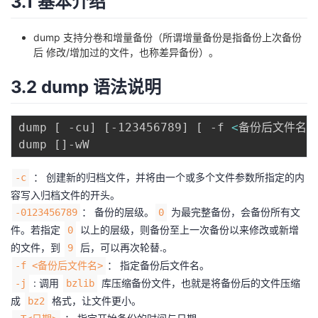
3.1 基本介绍
我
注
的
开
dump 支持分卷和增量备份（所谓增量备份是指备份上次备份
的
Programs
发
后 修改/增加过的文件，也称差异备份）。
3.2 dump 语法说明
支
者
持
学
dump 
[
 -cu
]
[
-123456789
]
[
 -f 
<
备份后文件名
>
dump 
[
]
我
堂
： 创建新的归档文件，并将由一个或多个文件参数所指定的内
-c
的
我
我
容写入归档文件的开头。
： 备份的层级。
为最完整备份，会备份所有文
-0123456789
0
技
的
的
我
件。若指定
以上的层级，则备份至上一次备份以来修改或新增
0
的文件，到
后，可以再次轮替.。
9
术
云
课
的
我
： 指定备份后文件名。
-f <备份后文件名>
: 调用
库压缩备份文件，也就是将备份后的文件压缩
-j
bzlib
支
声
程
认
的
我
成
格式，让文件更小。
bz2