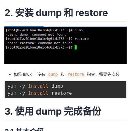
2. 安装 dump 和 restore
者
我
的
我
博
的
我
客
论
的
我
如果 linux 上没有
和
指令，需要先安装
dump
restore
坛
圈
的
我
yum -y 
install
 dump

yum -y 
install
子
直
的
我
3. 使用 dump 完成备份
我
播
活
的
我
动
关
的