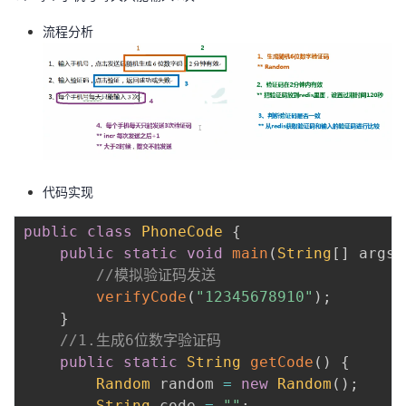
者
流程分析
我
的
我
博
的
我
代码实现
客
论
的
我
public
class
PhoneCode
{
坛
圈
的
我
public
static
void
main
(
String
[
]
 args
)
//模拟验证码发送
子
直
的
我
verifyCode
(
"12345678910"
)
;
}
我
播
活
的
//1.生成6位数字验证码
public
static
String
getCode
(
)
{
我
动
关
的
Random
 random 
=
new
Random
(
)
;
String
 code 
=
""
;