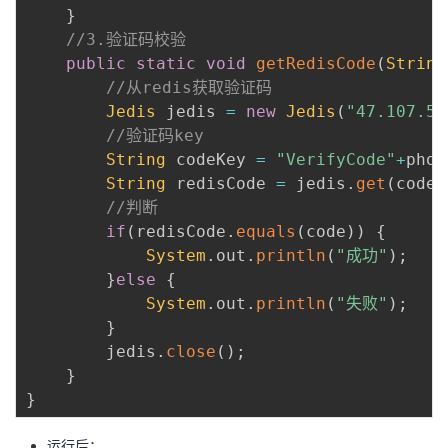
}
//3.验证码校验
public
static
void
getRedisCode
(
String
//从redis获取验证码
Jedis
 jedis 
=
new
Jedis
(
"47.107.53
//验证码key
String
 codeKey 
=
"VerifyCode"
+
phon
String
 redisCode 
=
 jedis
.
get
(
codeK
//判断
if
(
redisCode
.
equals
(
code
)
)
{
System
.
out
.
println
(
"成功"
)
;
}
else
{
System
.
out
.
println
(
"失败"
)
;
}
        jedis
.
close
(
)
;
}
}
运行后：