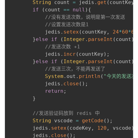
String
 count 
=
 jedis
.
get
(
countKey
)
持
建
证
实
的
if
(
count 
==
null
)
{
//没有发送次数，说明是第一次发送
议
验
收
//设置发送次数是1
            jedis
.
setex
(
countKey
,
24
*
60
*
60
藏
}
else
if
(
Integer
.
parseInt
(
count
)
//发送次数 +1
            jedis
.
incr
(
countKey
)
;
}
else
if
(
Integer
.
parseInt
(
count
)
//发送三次，不能再发送了
System
.
out
.
println
(
"今天的发送次
            jedis
.
close
(
)
;
return
;
}
//发送验证码放到 redis 中
String
 vscode 
=
getCode
(
)
;
        jedis
.
setex
(
codeKey
,
120
,
 vscode
)
;
        jedis
.
close
(
)
;