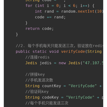
我
注
的
开
for
(
int
 i 
=
0
;
 i 
<
6
;
 i
++
)
{
int
 rand 
=
 random
.
nextInt
(
10
)
;
的
Programs
发
            code 
+=
 rand
;
}
支
return
 code
;
者
}
持
学
//2. 每个手机每天只能发送三次，验证放在redi
public
static
void
verifyCode
(
String
 p
我
堂
//连接redis
Jedis
 jedis 
=
new
Jedis
(
"47.107.53
的
我
我
//拼接key
技
的
的
我
//手机发送次数
String
 countKey 
=
"VerifyCode"
+
 p
术
云
课
的
我
//验证码key
String
 codeKey 
=
"VerifyCode"
+
 ph
支
声
程
认
的
我
//每个手机只能发送三次