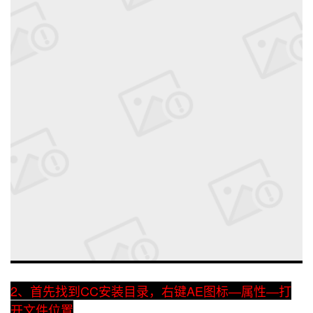
者
我
的
我
博
的
我
客
论
的
我
坛
圈
的
我
子
直
的
我
我
播
活
的
2、首先找到CC安装目录，右键AE图标—属性—打
我
动
关
的
开文件位置