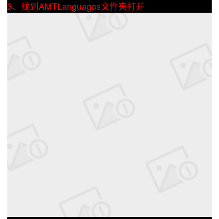
3、找到AMTLanguages文件夹打开
持
建
证
实
的
议
验
收
藏