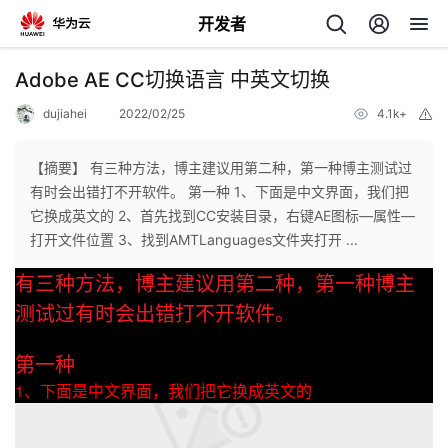
开发者
返
Adobe AE CC切换语言 中英文切换
回
dujiahei
2022/02/25
4.1k+
举
报
【摘要】 有三种方法，博主建议用第二种，第一种博主测试过
有时会出错打不开软件。 第一种 1、下面是中文界面，我们把
它换成英文的 2、首先找到CC安装目录，右键AE图标—属性—
个
打开文件位置 3、找到AMTLanguages文件夹打开 ...
有三种方法，博主建议用第二种，第一种博主
我
人
测试过有时会出错打不开软件。
的
主
第一种
开
页
1、下面是中文界面，我们把它换成英文的
发