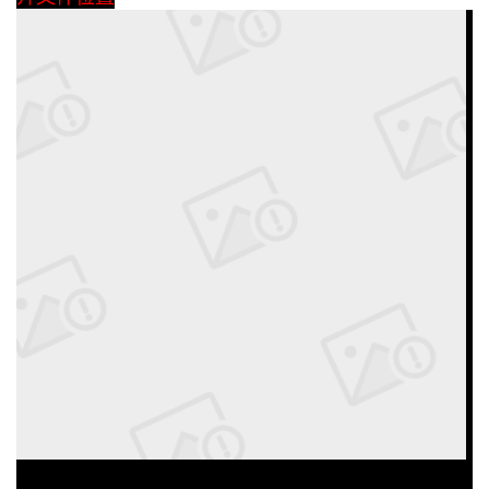
我
注
的
开
的
Programs
发
支
者
持
学
我
堂
的
我
我
技
的
的
我
术
云
课
的
我
支
声
程
认
的
我