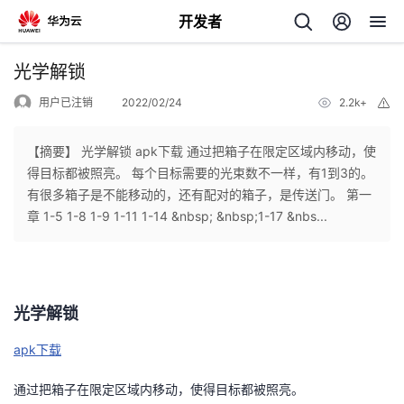
开发者
返
光学解锁
回
用户已注销
2022/02/24
2.2k+
举
报
【摘要】 光学解锁 apk下载 通过把箱子在限定区域内移动，使
得目标都被照亮。 每个目标需要的光束数不一样，有1到3的。
有很多箱子是不能移动的，还有配对的箱子，是传送门。 第一
个
章 1-5 1-8 1-9 1-11 1-14 &nbsp; &nbsp;1-17 &nbs...
我
人
的
主
光学解锁
开
页
apk下载
通过把箱子在限定区域内移动，使得目标都被照亮。
发