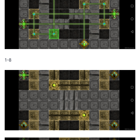
我
注
的
开
的
Programs
发
支
者
持
学
1-8
我
堂
的
我
我
技
的
的
我
术
云
课
的
我
支
声
程
认
的
我