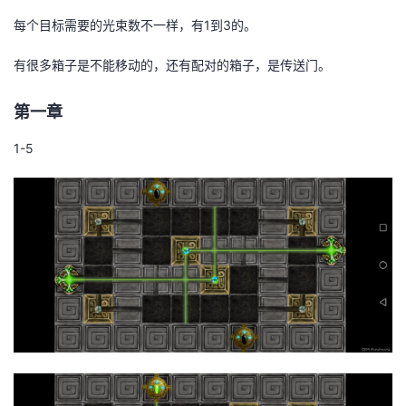
每个目标需要的光束数不一样，有1到3的。
者
有很多箱子是不能移动的，还有配对的箱子，是传送门。
我
第一章
的
我
1-5
博
的
我
客
论
的
我
坛
圈
的
我
子
直
的
我
我
播
活
的
我
动
关
的