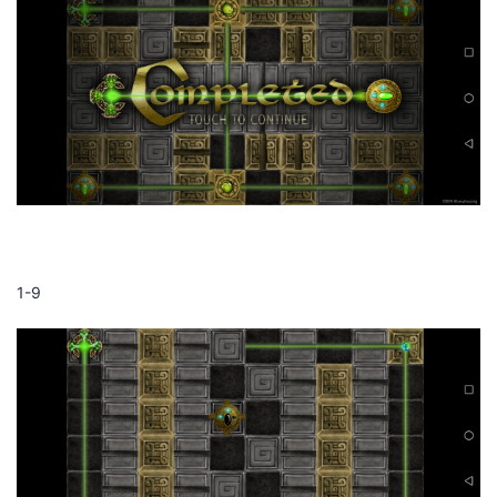
持
建
证
实
的
议
验
收
藏
1-9