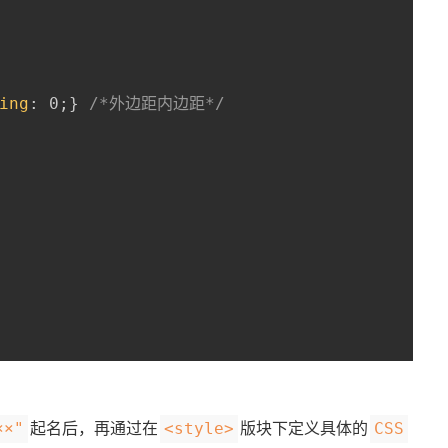
ing
:
 0
;
}
/*外边距内边距*/
起名后，再通过在
版块下定义具体的
××"
<style>
CSS