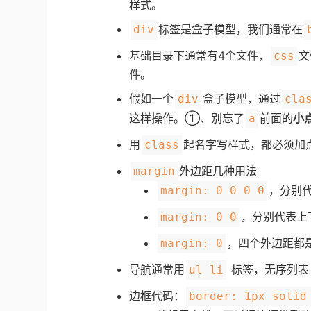
样式。
标签是盒子模型，我们通常在
div
基础目录下通常有4个文件，
文
css
件。
假如一个
盒子模型，通过
div
cla
这样操作。①、别忘了
前面的
小
a
用
起名字写样式，都必须加
class
外边距几种用法
margin
，分别
margin: 0 0 0 0
，分别代表上
margin: 0 0
，四个外边距都
margin: 0
导航通常用
标签，无序列表
ul li
边框代码：
border: 1px so