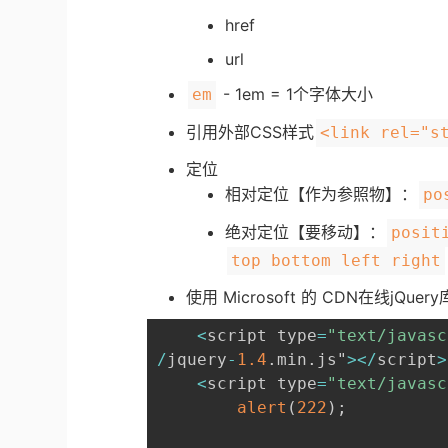
href
url
- 1em = 1个字体大小
em
引用外部CSS样式
<link rel="s
定位
相对定位【作为参照物】：
po
绝对定位【要移动】：
posit
top bottom left right
使用 Microsoft 的 CDN在线jQue
<
script type
=
"text/javasc
/
jquery
-
1.4
.
min
.
js"
>
<
/
script
>
<
script type
=
"text/javasc
alert
(
222
)
;