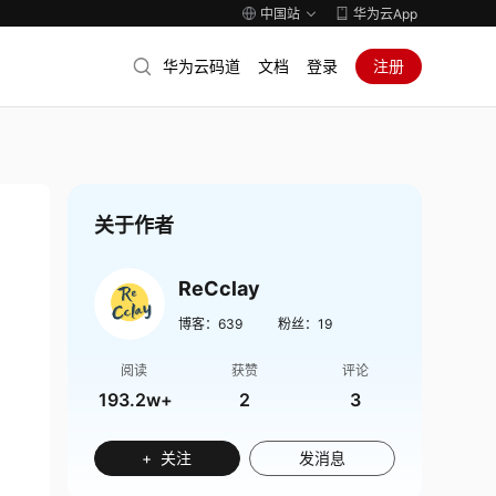
中国站
华为云App
华为云码道
文档
登录
注册
关于作者
ReCclay
博客：
639
粉丝：
19
阅读
获赞
评论
193.2w+
2
3
+ 关注
发消息