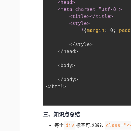
	<head>

	<meta charset="utf-8">

		<title></title>

		<style>

			*
{
margin
:
 0
;
padd
		</style>

	</head>

	<body>

	</body>

</html>

三、知识点总结
每个
标签可以通过
div
class="×