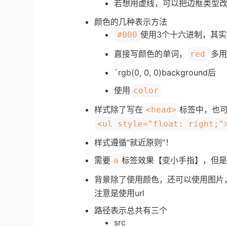
若想用虚线，可以把边框类型
颜色的几种表示方法
使用3个十六进制，其实
#000
直接写颜色的单词，
多用
red
`rgb(0, 0, 0)background后
使用
color
样式除了写在
标签中，也
<head>
<ul style="float: right;"
样式遵循“就近原则”！
需要
标签效果【变小手指】，但
a
背景除了使用颜色，还可以使用图片
注意是使用url
路径表示总共有三个
src