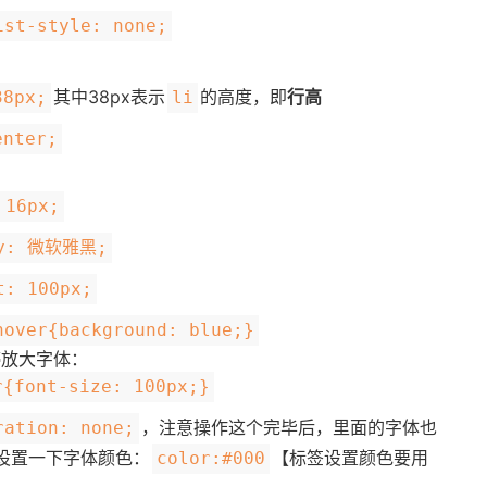
ist-style: none;
其中38px表示
的高度，即
行高
38px;
li
enter;
 16px;
ly: 微软雅黑;
t: 100px;
hover{background: blue;}
停放大字体：
r{font-size: 100px;}
，注意操作这个完毕后，里面的字体也
ration: none;
设置一下字体颜色：
【标签设置颜色要用
color:#000