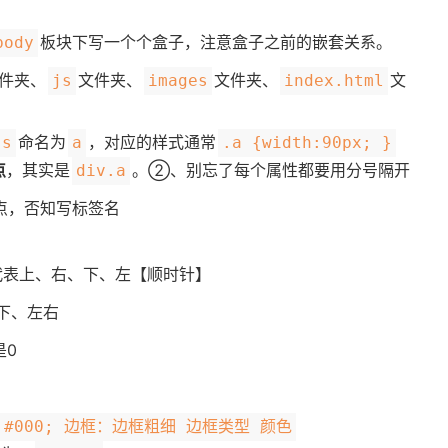
板块下写一个个盒子，注意盒子之前的嵌套关系。
body
件夹、
文件夹、
文件夹、
文
js
images
index.html
命名为
，对应的样式通常
ss
a
.a {width:90px; }
点
，其实是
。②、别忘了每个属性都要用分号隔开
div.a
点，否知写标签名
代表上、右、下、左【顺时针】
下、左右
是0
lid #000; 边框：边框粗细 边框类型 颜色