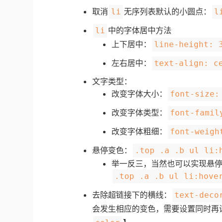
取消
无序列表默认的小圆点：
li
l
中的字体居中方法
li
上下居中：
line-height: 
左右居中：
text-align: c
文字类型：
改变字体大小：
font-size:
改变字体类型：
font-fami
改变字体粗细：
font-weigh
悬停变色：
.top .a .b ul li:
举一反三，当然也可以实现悬
.top .a .b ul li:hove
去除超链接下的横线：
text-deco
会发生相应的变色，需要设置同时再