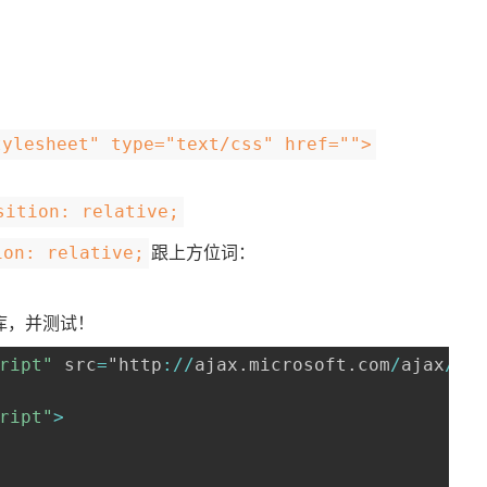
tylesheet" type="text/css" href="">
sition: relative;
跟上方位词：
ion: relative;
ry库，并测试！
ript"
 src
=
"http
:
/
/
ajax
.
microsoft
.
com
/
ajax
/
ript"
>