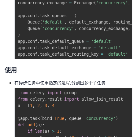
concurrency_exchange 
=
 Exchange
(
'concurrency'
,
t
者
app
.
conf
.
task_queues 
=
(
    Queue
(
'default'
,
 default_exchange
,
 routing_k
我
    Queue
(
'concurrency'
,
 concurrency_exchange
,
 r
)
的
我
app
.
conf
.
task_default_queue 
=
'default'
app
.
conf
.
task_default_exchange 
=
'default'
app
.
conf
.
task_default_routing_key 
=
'default'
博
的
我
使用
客
论
的
我
在异步任务中使用指定的进程,分割出多个子任务
坛
圈
的
我
from
 celery 
import
子
直
的
我
from
 celery
.
result 
import
 allow_join_result

a 
=
[
1
,
2
,
3
,
4
]
我
播
活
的
@app
.
task
(
bind
=
True
,
 queue
=
'concurrency'
)
def
add
(
a
)
:
我
动
关
的
if
len
(
a
)
>
1
: