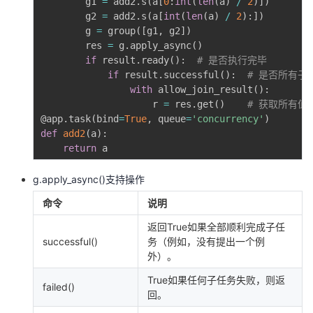
        g1 
=
 add2
.
s
(
a
[
0
:
int
(
len
(
a
)
/
2
)
]
)
我
注
的
开
        g2 
=
 add2
.
s
(
a
[
int
(
len
(
a
)
/
2
)
:
]
)
        g 
=
 group
(
[
g1
,
 g2
]
)
        res 
=
 g
.
apply_async
(
)
的
Programs
发
if
 result
.
ready
(
)
:
# 是否执行完毕
if
 result
.
successful
(
)
:
# 是否所有子
支
者
with
 allow_join_result
(
)
:
                    r 
=
 res
.
get
(
)
# 获取所有值, 
持
学
@app
.
task
(
bind
=
True
,
 queue
=
'concurrency'
)
def
add2
(
a
)
:
return
我
堂
g.apply_async()支持操作
的
我
我
命令
说明
技
的
的
我
返回True如果全部顺利完成子任
successful()
务（例如，没有提出一个例
术
云
课
的
我
外）。
True如果任何子任务失败，则返
支
声
failed()
程
认
的
我
回。