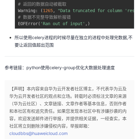
# 返回的数据自动被截取
Warning
:
(
1265
,
"Data truncated for column 'resu
# 数据不完整导致解析报错
EOFError
(
'Ran out of input'
,
)
所以使用celery进程的时候尽量在独立的进程中处理完数据,不
要让返回值超出范围
参考链接：
python使用celery-group优化大数据处理速度
【声明】本内容来自华为云开发者社区博主，不代表华为云及
华为云开发者社区的观点和立场。转载时必须标注文章的来源
（华为云社区）、文章链接、文章作者等基本信息，否则作者
和本社区有权追究责任。如果您发现本社区中有涉嫌抄袭的内
容，欢迎发送邮件进行举报，并提供相关证据，一经查实，本
社区将立刻删除涉嫌侵权内容，举报邮箱：
cloudbbs@huaweicloud.com