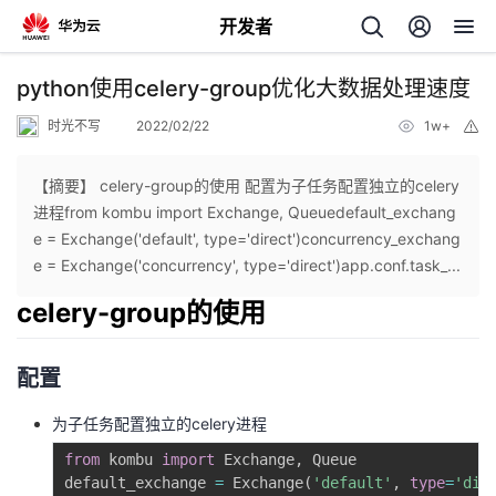
开发者
返
python使用celery-group优化大数据处理速度
回
时光不写
2022/02/22
1w+
举
报
【摘要】 celery-group的使用 配置为子任务配置独立的celery
进程from kombu import Exchange, Queuedefault_exchang
e = Exchange('default', type='direct')concurrency_exchang
个
e = Exchange('concurrency', type='direct')app.conf.task_...
celery-group的使用
我
人
的
主
配置
为子任务配置独立的celery进程
开
页
from
 kombu 
import
 Exchange
,
 Queue

发
default_exchange 
=
 Exchange
(
'default'
,
type
=
'dir