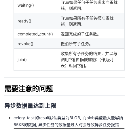
True如果任何子任务尚未准备就
持
建
证
实
的
waiting()
绪，则返回。
议
验
收
True如果所有子任务都准备就
ready()
绪，则返回。
藏
completed_count()
返回完成的子任务数。
revoke()
撤消所有子任务。
收集所有子任务的结果，并以与
join()
调用它们相同的顺序（作为列
表）返回它们。
需要注意的问题
异步数据量达到上限
celery-task的result默认类型为BLOB, 而blob类型最大能容纳
65KB的数据, 异步任务的数据量过大时会导致异步任务报错