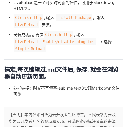
LiveReload是一个可实时刷新的插件，可用于Markdown，
我
注
的
开
HTML等。
, 输入
，输入
Ctrl+Shift+p
Install Package
的
Programs
发
, 安装。
LiveReload
支
者
安装成功后, 再次
, 输入
Ctrl+shift+p
--> 选择
LiveReload: Enable/disable plug-ins
持
学
Simple Reload
我
堂
搞定,每次编辑过.md文件后, 保存, 就会在浏览
的
我
我
器自动更新页面。
参考链接：
时光不写博客-sublime text3实现Markdown文件
技
的
的
我
预览
术
云
课
的
我
【声明】本内容来自华为云开发者社区博主，不代表华为云及
支
声
程
认
的
我
华为云开发者社区的观点和立场。转载时必须标注文章的来源