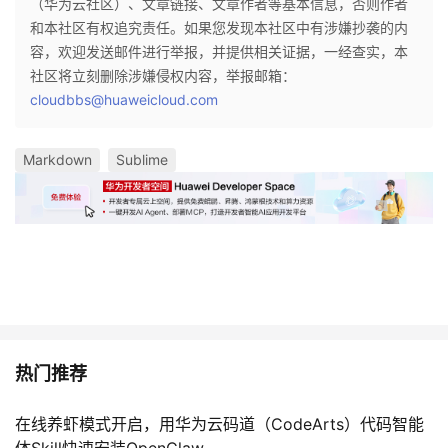
（华为云社区）、文章链接、文章作者等基本信息，否则作者
持
建
证
实
的
和本社区有权追究责任。如果您发现本社区中有涉嫌抄袭的内
容，欢迎发送邮件进行举报，并提供相关证据，一经查实，本
议
验
收
社区将立刻删除涉嫌侵权内容，举报邮箱：
cloudbbs@huaweicloud.com
藏
Markdown
Sublime
热门推荐
在线养虾模式开启，用华为云码道（CodeArts）代码智能
体Skill快速安装OpenClaw