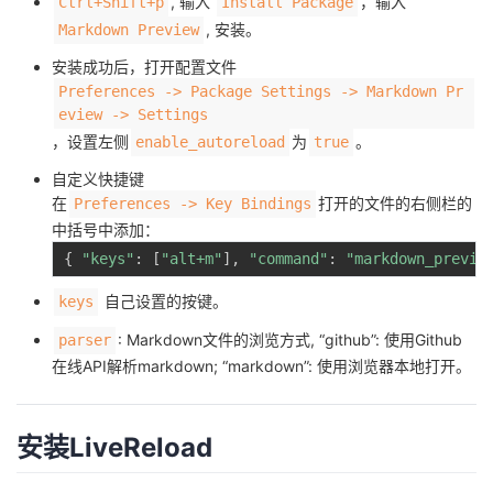
, 输入
，输入
Ctrl+Shift+p
Install Package
, 安装。
Markdown Preview
者
安装成功后，打开配置文件
我
Preferences -> Package Settings -> Markdown Pr
eview -> Settings
，设置左侧
为
。
enable_autoreload
true
的
我
自定义快捷键
博
的
我
在
打开的文件的右侧栏的
Preferences -> Key Bindings
中括号中添加：
客
论
的
我
{
"keys"
:
[
"alt+m"
]
,
"command"
:
"markdown_previe
自己设置的按键。
keys
坛
圈
的
我
: Markdown文件的浏览方式, “github”: 使用Github
parser
子
直
的
我
在线API解析markdown; “markdown”: 使用浏览器本地打开。
我
播
活
的
安装LiveReload
我
动
关
的