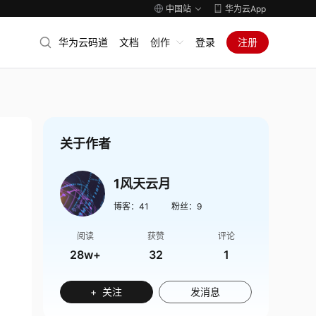
中国站
华为云App
华为云码道
文档
创作
登录
注册
关于作者
1风天云月
博客：
41
粉丝：
9
阅读
获赞
评论
28w+
32
1
+ 关注
发消息