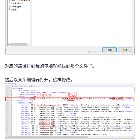
我
注
的
开
的
Programs
发
支
者
持
学
对应的路径打到我的电脑就能找到那个文件了。
我
堂
然后以某个编辑器打开，这样修改。
的
我
我
技
的
的
我
术
云
课
的
我
支
声
程
认
的
我