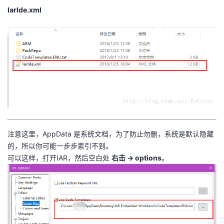
IarIde.xml
者
我
的
我
博
的
我
客
论
的
我
注意这里，AppData 是系统文档，为了防止勿删，系统是默认隐藏
坛
圈
的
我
的，所以你可能一步步索引不到。
可以这样，打开IAR，然后空白处
右击 -> options
。
子
直
的
我
我
播
活
的
我
动
关
的