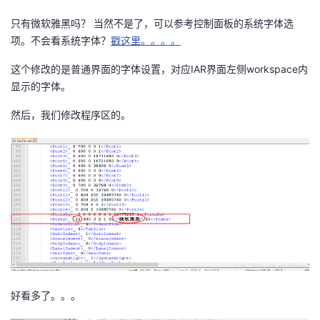
持
建
证
实
的
只有微软雅黑吗？ 当然不是了，可以参考控制面板的系统字体选
项。不会看系统字体？
戳这里。。。。
议
验
收
这个修改的是普通界面的字体设置，对应IAR界面左侧workspace内
藏
显示的字体。
然后，我们修改程序区的。
好看多了。。。