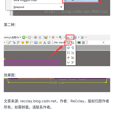
我
注
的
开
的
Programs
发
第二种：
支
者
持
学
我
堂
的
我
我
效果图：
技
的
的
我
术
云
课
的
我
文章来源: recclay.blog.csdn.net，作者：ReCclay，版权归原作者
支
声
程
认
的
我
所有，如需转载，请联系作者。