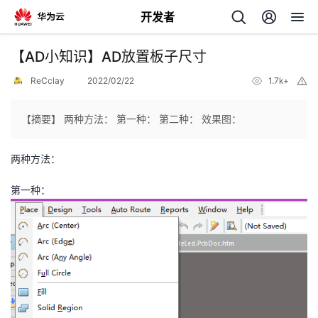
开发者
返
【AD小知识】AD放置板子尺寸
回
ReCclay
2022/02/22
1.7k+
举
报
【摘要】 两种方法： 第一种： 第二种： 效果图：
两种方法：
个
第一种：
我
人
的
主
开
页
发