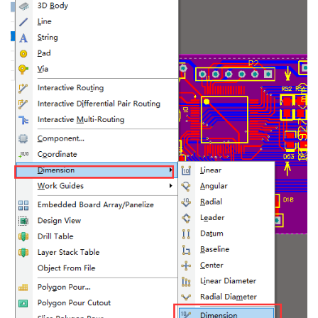
者
我
的
我
博
的
我
客
论
的
我
坛
圈
的
我
子
直
的
我
我
播
活
的
我
动
关
的