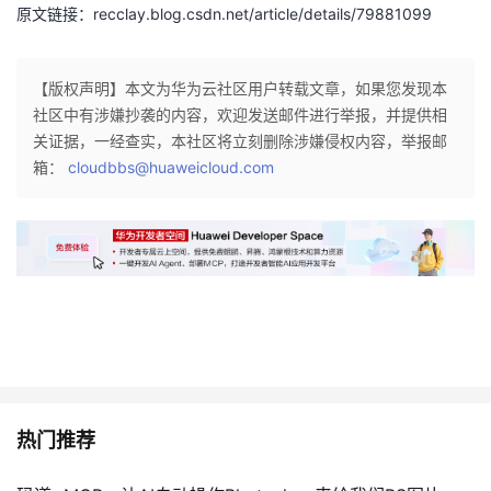
持
建
证
实
的
原文链接：recclay.blog.csdn.net/article/details/79881099
议
验
收
【版权声明】本文为华为云社区用户转载文章，如果您发现本
社区中有涉嫌抄袭的内容，欢迎发送邮件进行举报，并提供相
藏
关证据，一经查实，本社区将立刻删除涉嫌侵权内容，举报邮
箱：
cloudbbs@huaweicloud.com
热门推荐