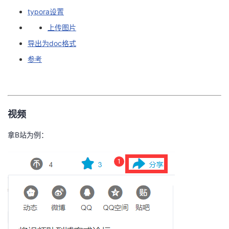
typora设置
者
上传图片
我
导出为doc格式
参考
的
我
博
的
我
视频
客
论
的
我
拿B站为例：
坛
圈
的
我
子
直
的
我
我
播
活
的
我
动
关
的