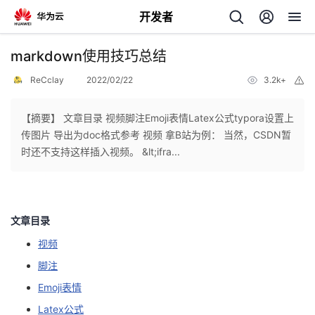
开发者
返
markdown使用技巧总结
回
ReCclay
2022/02/22
3.2k+
举
报
【摘要】 文章目录 视频脚注Emoji表情Latex公式typora设置上
传图片 导出为doc格式参考 视频 拿B站为例： 当然，CSDN暂
时还不支持这样插入视频。 &lt;ifra...
个
我
人
文章目录
的
主
视频
脚注
开
页
Emoji表情
发
Latex公式