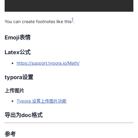
持
建
证
实
的
议
验
收
1
You can create footnotes like this
.
藏
Emoji表情
Latex公式
https://support.typora.io/Math/
typora设置
上传图片
Typora 设置上传图片功能
导出为doc格式
参考