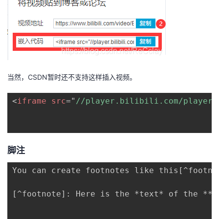
我
注
的
开
的
Programs
发
支
者
当然，CSDN暂时还不支持这样插入视频。
持
学
<
iframe
src
=
"
//player.bilibili.com/player.
我
堂
的
我
我
脚注
技
的
的
我
You can create footnotes like this[^footnot
术
云
课
的
我
[^footnote]: Here is the *text* of the **fo
支
声
程
认
的
我