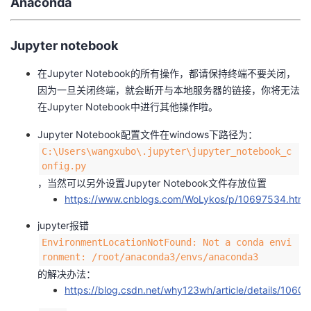
Anaconda
的
Programs
发
者
Jupyter notebook
支
者
我
在Jupyter Notebook的所有操作，都请保持终端不要关闭，
持
因为一旦关闭终端，就会断开与本地服务器的链接，你将无法
学
的
我
在Jupyter Notebook中进行其他操作啦。
我
堂
博
的
我
Jupyter Notebook配置文件在windows下路径为：
C:\Users\wangxubo\.jupyter\jupyter_notebook_c
的
我
客
论
的
我
我
onfig.py
，当然可以另外设置Jupyter Notebook文件存放位置
技
的
坛
圈
的
我
的
我
https://www.cnblogs.com/WoLykos/p/10697534.html
术
云
子
直
的
我
jupyter报错
课
的
我
EnvironmentLocationNotFound: Not a conda envi
支
声
ronment: /root/anaconda3/envs/anaconda3
播
活
的
程
认
的
我
的解决办法：
https://blog.csdn.net/why123wh/article/details/1060
持
建
动
关
证
实
的