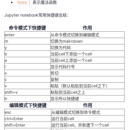
：表示魔法函数
%xxx
议
注
验
收
Jupyter notebook常用快捷键总结：
藏
命令模式下快捷键
作用
enter
从命令模式切换到编辑模式
m
切换为makrdown
y
切换为代码
b
当前cell下添加一个cell
a
当前cell上添加一个cell
l
显示代码行号
x
剪切
c
复制
v
粘贴（默认粘贴到当前cell之下）
shift+v
粘贴到当前cell之上
h
显示所以快捷键
编辑模式下快捷键
作用
esc
从编辑模式切换到命令模式
ctrl+Enter
运行当前cell
shift+Enter
运行当前cell，并新建下一个cell