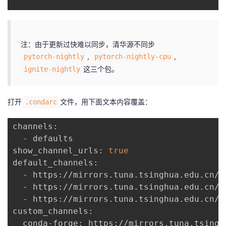
注：由于更新过快难以同步，清华源不同步
,
,
pytorch-nightly
pytorch-nightly-cpu
这三个包。
ignite-nightly
打开
文件，用下面文本内容覆盖：
.condarc
channels:

  - defaults

show_channel_urls: 
true
default_channels:

  - https://mirrors.tuna.tsinghua.edu.cn/an
  - https://mirrors.tuna.tsinghua.edu.cn/an
  - https://mirrors.tuna.tsinghua.edu.cn/an
custom_channels:

  conda-forge: https://mirrors.tuna.tsingh