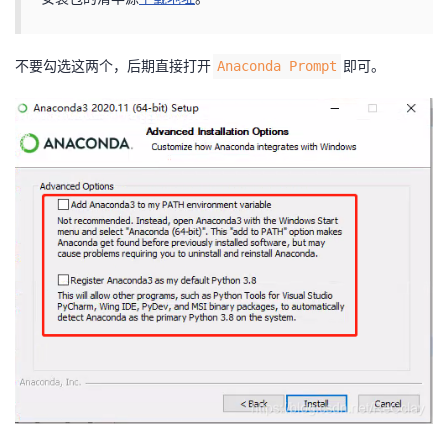
持
建
证
实
的
议
验
收
不要勾选这两个，后期直接打开
即可。
Anaconda Prompt
藏