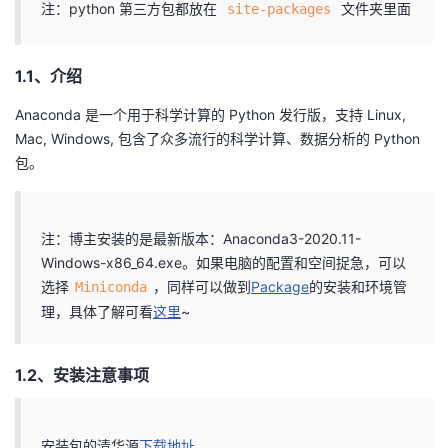
注：python 第三方包都放在
文件夹里面
site-packages
我
注
的
开
的
Programs
发
1.1、介绍
Anaconda 是一个用于科学计算的 Python 发行版，支持 Linux,
支
者
Mac, Windows, 包含了众多流行的科学计算、数据分析的 Python
包。
持
学
我
堂
注：博主安装的是最新版本：Anaconda3-2020.11-
Windows-x86_64.exe。如果电脑的配置和空间捉急，可以
的
我
我
选择
，同样可以做到
Package
的安装和环境管
Miniconda
理，具体了解可看
这里
~
技
的
的
我
术
云
课
的
我
1.2、安装注意事项
支
声
程
认
的
我
安装包的清华源
下载地址
。