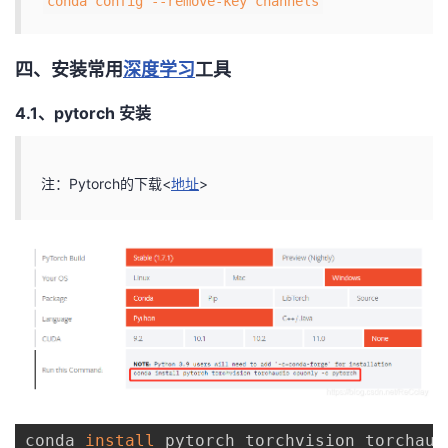
conda config --remove-key channels
四、安装常用
深度学习
工具
4.1、pytorch 安装
注：Pytorch的下载<
地址
>
conda 
install
 pytorch torchvision torchaud