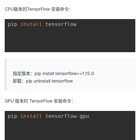
CPU版本的TensorFlow 安装命令：
pip 
install
 tensorflow

指定版本：pip install tensorflow==1.15.0
卸载：pip uninstall tensorflow
GPU 版本的 TensorFlow 安装命令：
pip 
install
 tensorflow-gpu
