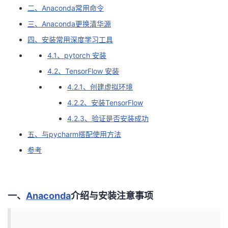
二、Anaconda常用命令
者
三、Anaconda更换清华源
四、安装常用深度学习工具
我
4.1、pytorch 安装
的
我
4.2、TensorFlow 安装
4.2.1、创建虚拟环境
博
的
我
4.2.2、安装TensorFlow
客
论
的
我
4.2.3、验证是否安装成功
五、与pycharm搭配使用方法
坛
圈
的
我
参考
子
直
的
我
我
播
活
的
一、
Anaconda
介绍与安装注意事项
我
动
关
的