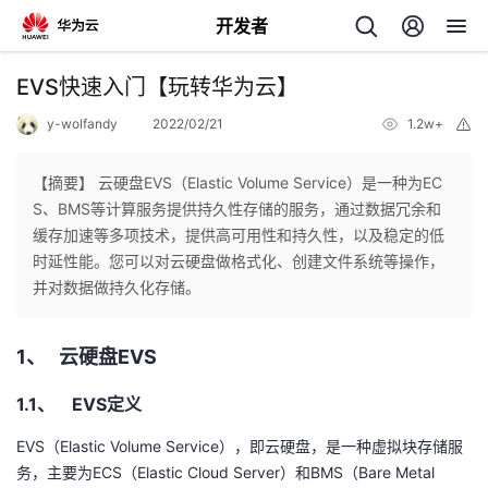
开发者
返
EVS快速入门【玩转华为云】
回
y-wolfandy
2022/02/21
1.2w+
举
报
【摘要】 云硬盘EVS（Elastic Volume Service）是一种为EC
S、BMS等计算服务提供持久性存储的服务，通过数据冗余和
缓存加速等多项技术，提供高可用性和持久性，以及稳定的低
个
时延性能。您可以对云硬盘做格式化、创建文件系统等操作，
并对数据做持久化存储。
我
人
1、
云硬盘
EVS
的
主
1.1、
EVS
定义
开
页
EVS
（
Elastic Volume Service
），即云硬盘，是一种虚拟块存储服
发
务，主要为
ECS
（
Elastic Cloud Server
）和
BMS
（
Bare Metal