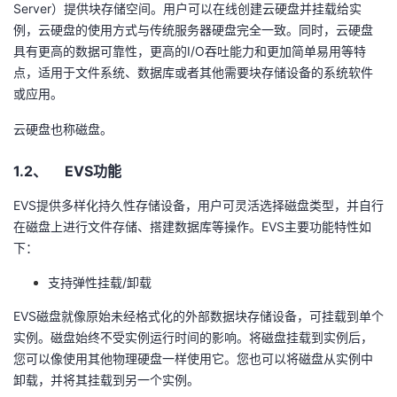
Server
）提供块存储空间。用户可以在线创建云硬盘并挂载给实
例，云硬盘的使用方式与传统服务器硬盘完全一致。同时，云硬盘
者
具有更高的数据可靠性，更高的
I/O
吞吐能力和更加简单易用等特
点，适用于文件系统、数据库或者其他需要块存储设备的系统软件
我
或应用。
的
我
云硬盘也称磁盘。
博
的
我
1.2、
EVS
功能
客
论
的
我
EVS
提供多样化持久性存储设备，用户可灵活选择磁盘类型，并自行
在磁盘上进行文件存储、搭建数据库等操作。
EVS
主要功能特性如
坛
圈
的
我
下：
支持弹性挂载
/
卸载
子
直
的
我
EVS
磁盘就像原始未经格式化的外部数据块存储设备，可挂载到单个
我
播
活
的
实例。磁盘始终不受实例运行时间的影响。将磁盘挂载到实例后，
您可以像使用其他物理硬盘一样使用它。您也可以将磁盘从实例中
我
动
关
的
卸载，并将其挂载到另一个实例。