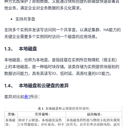
种方式既保护了原始数据，又能通过快照创建的新磁盘快速部署其
持
建
证
实
的
他业务，满足企业对业务数据的多元化需求。
议
验
收
支持共享盘
支持多个实例并发读写访问同一个共享盘，以满足集群、
HA
能力的
藏
关键企业需要多个实例同时访问一个磁盘的应用场景。
1.3、 本地磁盘
本地磁盘，也称为本地盘，是指挂载在实例所在物理机（宿主机）
上的本地磁盘，是一种临时块存储。该类存储为实例提供块级别的
数据访问能力，具有高读写
IO
、低时延、高吞吐量的
I/O
能力。
1.4、 本地磁盘和云硬盘的差异
差异对比如
表1
所示：