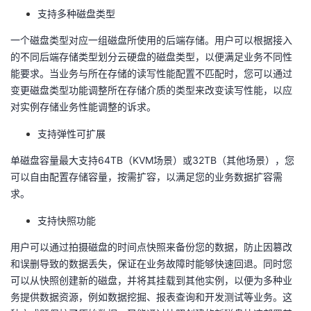
我
注
支持多种磁盘类型
的
开
一个磁盘类型对应一组磁盘所使用的后端存储。用户可以根据接入
的
Programs
发
的不同后端存储类型划分云硬盘的磁盘类型，以便满足业务不同性
能要求。当业务与所在存储的读写性能配置不匹配时，您可以通过
支
者
变更磁盘类型功能调整所在存储介质的类型来改变读写性能，以应
对实例存储业务性能调整的诉求。
持
学
支持弹性可扩展
我
堂
单磁盘容量最大支持
64TB
（
K
V
M
场景）或
32TB
（其他场景），您
可以自由配置存储容量，按需扩容，以满足您的业务数据扩容需
的
我
我
求。
技
的
的
我
支持快照功能
用户可以通过拍摄磁盘的时间点快照来备份您的数据，防止因篡改
术
云
课
的
我
和误删导致的数据丢失，保证在业务故障时能够快速回退。同时您
可以从快照创建新的磁盘，并将其挂载到其他实例，以便为多种业
支
声
程
认
的
我
务提供数据资源，例如数据挖掘、报表查询和开发测试等业务。这