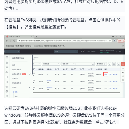
为普通电脑购买的
SSD
硬盘或
SATA
盘，挂载后对应电脑中
C
、
D
、
E
硬盘）。
在云硬盘
EVS
列表，找到我们所创建的云硬盘，点击右侧操作中的
【挂载】，弹出挂载磁盘配置窗口。
选择云硬盘
EVS
待挂载的弹性云服务器
ECS
，此处我们选择
ecs-
windows
，该弹性云服务器
ECS
必须与云硬盘
EVS
位于同一个可用分
区，通过下拉列表选择“挂载点”，挂载点为数据盘，单击“确认”。