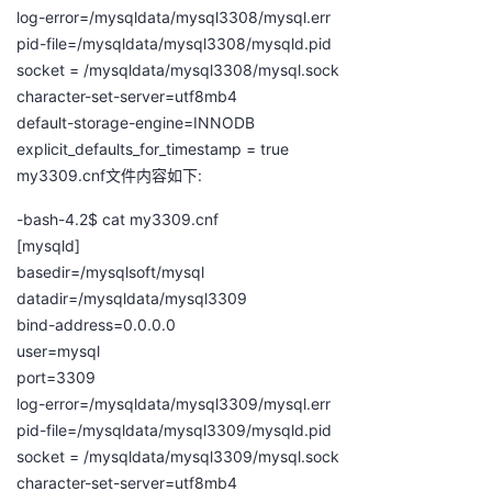
log-error=/mysqldata/mysql3308/mysql.err
pid-file=/mysqldata/mysql3308/mysqld.pid
socket = /mysqldata/mysql3308/mysql.sock
character-set-server=utf8mb4
default-storage-engine=INNODB
explicit_defaults_for_timestamp = true
my3309.cnf文件内容如下:
-bash-4.2$ cat my3309.cnf
[mysqld]
basedir=/mysqlsoft/mysql
datadir=/mysqldata/mysql3309
bind-address=0.0.0.0
user=mysql
port=3309
log-error=/mysqldata/mysql3309/mysql.err
pid-file=/mysqldata/mysql3309/mysqld.pid
socket = /mysqldata/mysql3309/mysql.sock
character-set-server=utf8mb4