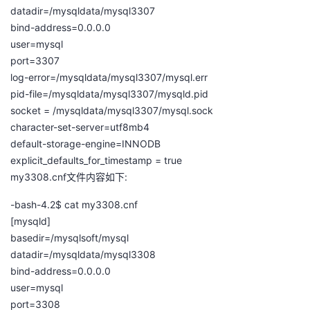
datadir=/mysqldata/mysql3307
bind-address=0.0.0.0
user=mysql
port=3307
log-error=/mysqldata/mysql3307/mysql.err
pid-file=/mysqldata/mysql3307/mysqld.pid
socket = /mysqldata/mysql3307/mysql.sock
character-set-server=utf8mb4
default-storage-engine=INNODB
explicit_defaults_for_timestamp = true
my3308.cnf文件内容如下:
-bash-4.2$ cat my3308.cnf
[mysqld]
basedir=/mysqlsoft/mysql
datadir=/mysqldata/mysql3308
bind-address=0.0.0.0
user=mysql
port=3308