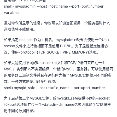
我
注
的
开
shell> mysqladmin --host=host_name --port=port_number
variables
的
Programs
发
通过命令所显示的信息，你也可以知道当配置另一个服务器时什么
选项值将不能使用。
支
者
如果指定localhost作为主机名，mysqladmin缺省会使用一个Unix
持
学
socket文件来进行连接而不是使用TCP/IP。为了显性指定连接协
议，使用–protocol={TCP|SOCKET|PIPE|MEMORY}选项。
我
堂
如果只是使用不同的Unix socket文件和TCP/IP端口来启动一个
MySQL实例那么不需要编译一个新的MySQL服务器。可以使用相同
的
我
我
的服务器二进制文件并且在运行时为每个MySQL实例使用不同的参
数。一种方式是使用命令行选项:
技
的
的
我
shell>mysqld_safe --socket=file_name --port=port_number
术
云
课
的
我
为了启动第二个MySQL实例，给mysqld_safe提供不同的–socket
和–port选项值并传一个–datadir=dir_name选项因此这个实例将使
支
声
程
认
的
我
用不同的数据目录。