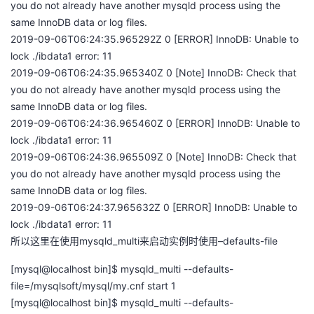
you do not already have another mysqld process using the
same InnoDB data or log files.
2019-09-06T06:24:35.965292Z 0 [ERROR] InnoDB: Unable to
lock ./ibdata1 error: 11
2019-09-06T06:24:35.965340Z 0 [Note] InnoDB: Check that
you do not already have another mysqld process using the
same InnoDB data or log files.
2019-09-06T06:24:36.965460Z 0 [ERROR] InnoDB: Unable to
lock ./ibdata1 error: 11
2019-09-06T06:24:36.965509Z 0 [Note] InnoDB: Check that
you do not already have another mysqld process using the
same InnoDB data or log files.
2019-09-06T06:24:37.965632Z 0 [ERROR] InnoDB: Unable to
lock ./ibdata1 error: 11
所以这里在使用mysqld_multi来启动实例时使用–defaults-file
[mysql@localhost bin]$ mysqld_multi --defaults-
file=/mysqlsoft/mysql/my.cnf start 1
[mysql@localhost bin]$ mysqld_multi --defaults-