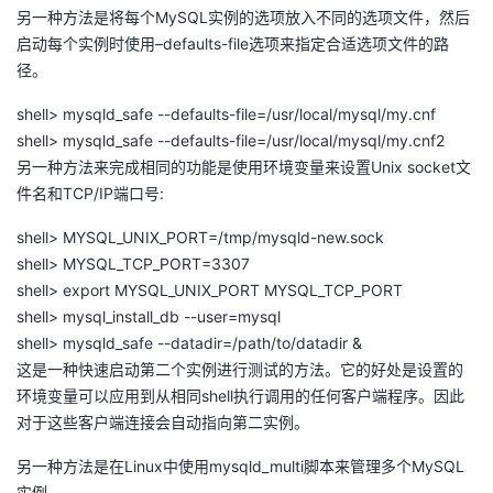
持
建
证
实
的
另一种方法是将每个MySQL实例的选项放入不同的选项文件，然后
启动每个实例时使用–defaults-file选项来指定合适选项文件的路
议
验
收
径。
shell> mysqld_safe --defaults-file=/usr/local/mysql/my.cnf
藏
shell> mysqld_safe --defaults-file=/usr/local/mysql/my.cnf2
另一种方法来完成相同的功能是使用环境变量来设置Unix socket文
件名和TCP/IP端口号:
shell> MYSQL_UNIX_PORT=/tmp/mysqld-new.sock
shell> MYSQL_TCP_PORT=3307
shell> export MYSQL_UNIX_PORT MYSQL_TCP_PORT
shell> mysql_install_db --user=mysql
shell> mysqld_safe --datadir=/path/to/datadir &
这是一种快速启动第二个实例进行测试的方法。它的好处是设置的
环境变量可以应用到从相同shell执行调用的任何客户端程序。因此
对于这些客户端连接会自动指向第二实例。
另一种方法是在Linux中使用mysqld_multi脚本来管理多个MySQL
实例。