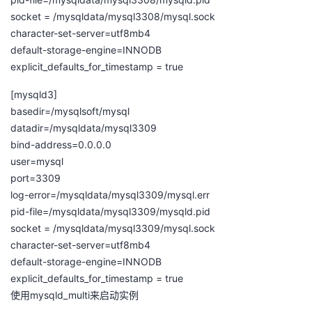
socket = /mysqldata/mysql3308/mysql.sock
character-set-server=utf8mb4
default-storage-engine=INNODB
explicit_defaults_for_timestamp = true
[mysqld3]
basedir=/mysqlsoft/mysql
datadir=/mysqldata/mysql3309
bind-address=0.0.0.0
user=mysql
port=3309
log-error=/mysqldata/mysql3309/mysql.err
pid-file=/mysqldata/mysql3309/mysqld.pid
socket = /mysqldata/mysql3309/mysql.sock
character-set-server=utf8mb4
default-storage-engine=INNODB
explicit_defaults_for_timestamp = true
使用mysqld_multi来启动实例