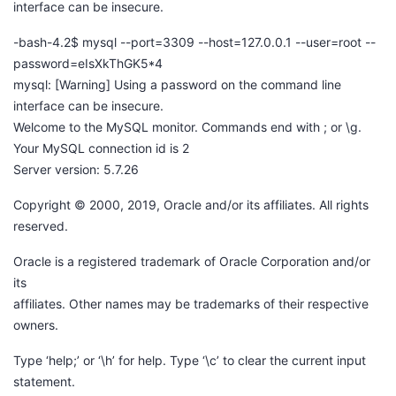
interface can be insecure.
-bash-4.2$ mysql --port=3309 --host=127.0.0.1 --user=root --
password=eIsXkThGK5*4
mysql: [Warning] Using a password on the command line
interface can be insecure.
Welcome to the MySQL monitor. Commands end with ; or \g.
Your MySQL connection id is 2
Server version: 5.7.26
Copyright © 2000, 2019, Oracle and/or its affiliates. All rights
reserved.
Oracle is a registered trademark of Oracle Corporation and/or
its
affiliates. Other names may be trademarks of their respective
owners.
Type ‘help;’ or ‘\h’ for help. Type ‘\c’ to clear the current input
statement.