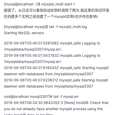
[mysql@localhost ~]$ mysqld_multi start 1
报错了，从日志可以看到启动实例时调用了两次,我这里的测试环境
在创建多个实例之前创建了一个mysqld实例(也许存在影响)
[mysql@localhost mysql]$ tail -f mysqld_multi.log
Starting MySQL servers
2019-09-06T05:40:07.558168Z mysqld_safe Logging to
‘/mysqldata/mysql3307/mysql.err’.
2019-09-06T05:40:07.563783Z mysqld_safe Logging to
‘/mysqldata/mysql3307/mysql.err’.
2019-09-06T05:40:07.618543Z mysqld_safe Starting mysqld
daemon with databases from /mysqldata/mysql3307
2019-09-06T05:40:07.623821Z mysqld_safe Starting mysqld
daemon with databases from /mysqldata/mysql3307
root@localhost mysql3307]# tail -f mysql.err
2019-09-06T06:24:30.964335Z 0 [Note] InnoDB: Check that
you do not already have another mysqld process using the
same InnoDB data or log files.