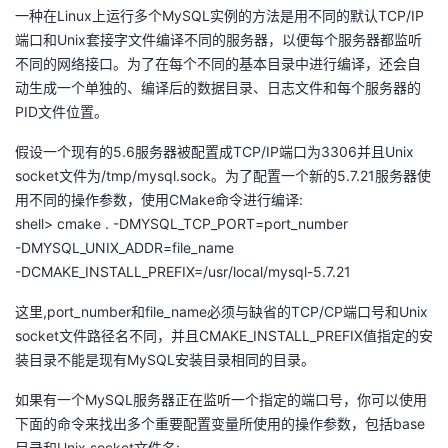
一种在Linux上运行多个MySQL实例的方法是用不同的默认TCP/IP
者
端口和Unix套接字文件编译不同的服务器，以便每个服务器都监听
不同的网络接口。为了在每个不同的基本目录中进行编译，还会自
我
动生成一个单独的、编译后的数据目录、日志文件和每个服务器的
PID文件位置。
的
我
假设一个现有的5.6服务器被配置成TCP/IP端口为3306并且Unix
socket文件为/tmp/mysql.sock。为了配置一个新的5.7.21服务器使
博
的
我
用不同的操作参数，使用CMake命令进行编译:
shell> cmake . -DMYSQL_TCP_PORT=port_number
客
论
的
我
-DMYSQL_UNIX_ADDR=file_name
-DCMAKE_INSTALL_PREFIX=/usr/local/mysql-5.7.21
坛
圈
的
我
这里,port_number和file_name必须与缺省的TCP/CP端口号和Unix
子
直
的
我
socket文件路径名不同，并且CMAKE_INSTALL_PREFIX值指定的安
装目录不能是现有MySQL安装目录相同的目录。
我
播
活
的
如果有一个MySQL服务器正在监听一个指定的端口号，你可以使用
我
动
关
的
下面的命令来找出多个重要配置变量所使用的操作参数，包括base
目录和Unix socket文件名: