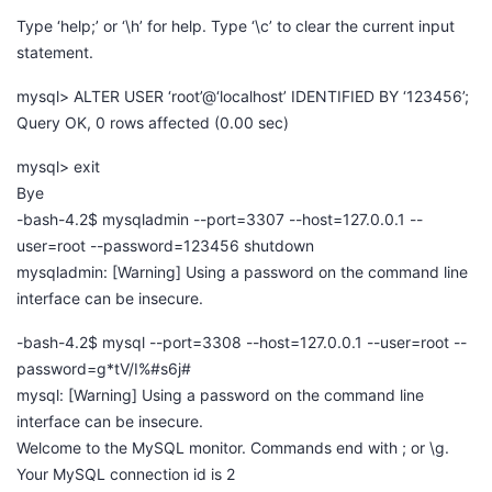
Type ‘help;’ or ‘\h’ for help. Type ‘\c’ to clear the current input
statement.
mysql> ALTER USER ‘root’@‘localhost’ IDENTIFIED BY ‘123456’;
Query OK, 0 rows affected (0.00 sec)
mysql> exit
Bye
-bash-4.2$ mysqladmin --port=3307 --host=127.0.0.1 --
user=root --password=123456 shutdown
mysqladmin: [Warning] Using a password on the command line
interface can be insecure.
-bash-4.2$ mysql --port=3308 --host=127.0.0.1 --user=root --
password=g*tV/I%#s6j#
mysql: [Warning] Using a password on the command line
interface can be insecure.
Welcome to the MySQL monitor. Commands end with ; or \g.
Your MySQL connection id is 2