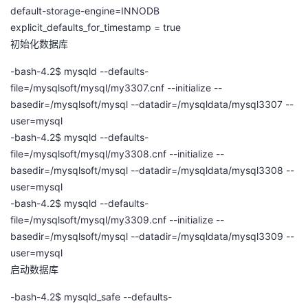
default-storage-engine=INNODB
explicit_defaults_for_timestamp = true
初始化数据库
-bash-4.2$ mysqld --defaults-
file=/mysqlsoft/mysql/my3307.cnf --initialize --
basedir=/mysqlsoft/mysql --datadir=/mysqldata/mysql3307 --
user=mysql
-bash-4.2$ mysqld --defaults-
file=/mysqlsoft/mysql/my3308.cnf --initialize --
basedir=/mysqlsoft/mysql --datadir=/mysqldata/mysql3308 --
user=mysql
-bash-4.2$ mysqld --defaults-
file=/mysqlsoft/mysql/my3309.cnf --initialize --
basedir=/mysqlsoft/mysql --datadir=/mysqldata/mysql3309 --
user=mysql
启动数据库
-bash-4.2$ mysqld_safe --defaults-