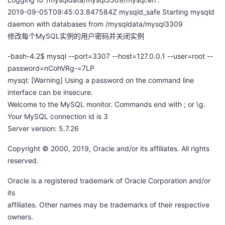
2019-09-05T09:45:03.847584Z mysqld_safe Starting mysqld
daemon with databases from /mysqldata/mysql3309
修改每个MySQL实例的用户密码并关闭实例
-bash-4.2$ mysql --port=3307 --host=127.0.0.1 --user=root --
password=nCohVRg-=7LP
mysql: [Warning] Using a password on the command line
interface can be insecure.
Welcome to the MySQL monitor. Commands end with ; or \g.
Your MySQL connection id is 3
Server version: 5.7.26
Copyright © 2000, 2019, Oracle and/or its affiliates. All rights
reserved.
Oracle is a registered trademark of Oracle Corporation and/or
its
affiliates. Other names may be trademarks of their respective
owners.