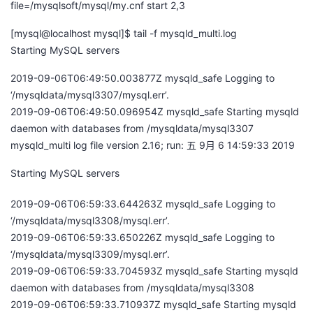
file=/mysqlsoft/mysql/my.cnf start 2,3
[mysql@localhost mysql]$ tail -f mysqld_multi.log
Starting MySQL servers
2019-09-06T06:49:50.003877Z mysqld_safe Logging to
‘/mysqldata/mysql3307/mysql.err’.
2019-09-06T06:49:50.096954Z mysqld_safe Starting mysqld
daemon with databases from /mysqldata/mysql3307
mysqld_multi log file version 2.16; run: 五 9月 6 14:59:33 2019
Starting MySQL servers
2019-09-06T06:59:33.644263Z mysqld_safe Logging to
‘/mysqldata/mysql3308/mysql.err’.
2019-09-06T06:59:33.650226Z mysqld_safe Logging to
‘/mysqldata/mysql3309/mysql.err’.
2019-09-06T06:59:33.704593Z mysqld_safe Starting mysqld
daemon with databases from /mysqldata/mysql3308
2019-09-06T06:59:33.710937Z mysqld_safe Starting mysqld