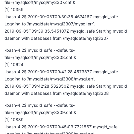
file=/mysqlsoft/mysql/my3307.cnf &
[1] 10359
-bash-4.2$ 2019-09-05T09:39:35.467416Z mysqld_safe
Logging to ‘/mysqldata/mysql3307/mysql.err’.
2019-09-05T09:39:35.545107Z mysqld_safe Starting mysqld
daemon with databases from /mysqldata/mysql3307
-bash-4.2$ mysqld_safe --defaults-
file=/mysqlsoft/mysql/my3308.cnf &
[1] 10624
-bash-4.2$ 2019-09-05T09:42:28.457387Z mysqld_safe
Logging to ‘/mysqldata/mysql3308/mysql.err’.
2019-09-05T09:42:28.532350Z mysqld_safe Starting mysqld
daemon with databases from /mysqldata/mysql3308
-bash-4.2$ mysqld_safe --defaults-
file=/mysqlsoft/mysql/my3309.cnf &
[1] 10889
-bash-4.2$ 2019-09-05T09:45:03.772185Z mysqld_safe
Logging to ‘/mysqldata/mysql3309/mysql.err’.