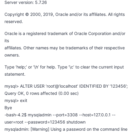
Server version: 5.7.26
Copyright © 2000, 2019, Oracle and/or its affiliates. All rights
reserved.
Oracle is a registered trademark of Oracle Corporation and/or
its
affiliates. Other names may be trademarks of their respective
owners.
Type ‘help;’ or ‘\h’ for help. Type ‘\c’ to clear the current input
statement.
mysql> ALTER USER ‘root’@‘localhost’ IDENTIFIED BY ‘123456’;
Query OK, 0 rows affected (0.00 sec)
mysql> exit
Bye
-bash-4.2$ mysqladmin --port=3308 --host=127.0.0.1 --
user=root --password=123456 shutdown
mysqladmin: [Warning] Using a password on the command line