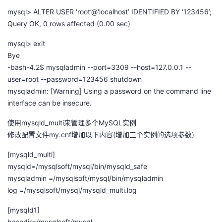
mysql> ALTER USER ‘root’@‘localhost’ IDENTIFIED BY ‘123456’;
Query OK, 0 rows affected (0.00 sec)
mysql> exit
Bye
-bash-4.2$ mysqladmin --port=3309 --host=127.0.0.1 --
user=root --password=123456 shutdown
mysqladmin: [Warning] Using a password on the command line
interface can be insecure.
使用mysqld_multi来管理多个MySQL实例
修改配置文件my.cnf增加以下内容(增加三个实例的选项参数)
[mysqld_multi]
mysqld=/mysqlsoft/mysql/bin/mysqld_safe
mysqladmin =/mysqlsoft/mysql/bin/mysqladmin
log =/mysqlsoft/mysql/mysqld_multi.log
[mysqld1]
basedir=/mysqlsoft/mysql