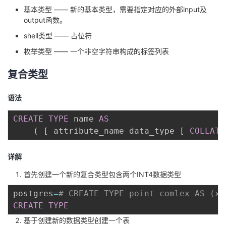
基本类型 —— 新的基本类型，需要指定对应的外部input及
者
output函数。
shell类型 —— 占位符
我
枚举类型 —— 一个非空字符串构成的标签列表
的
我
复合类型
博
的
我
语法
客
论
的
我
CREATE
TYPE
 name 
AS
(
[
 attribute_name data_type 
[
COLLATE
坛
圈
的
我
详解
子
直
的
我
首先创建一个新的复合类型包含两个INT4数据类型
我
播
活
的
postgres
=
# CREATE TYPE point_comlex AS (x 
CREATE
TYPE
我
动
关
的
基于创建新的数据类型创建一个表