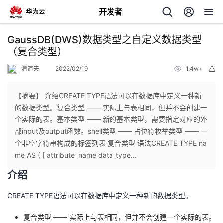
开发者
返
GaussDB(DWS)数据类型之自定义数据类型
回
（复合类型）
清道夫
2022/02/19
1.4w+
举
报
【摘要】 介绍CREATE TYPE语法可以在数据库中定义一种新
的数据类型。复合类型 —— 实际上与表相同，但并不会创建一
个
个实际的表。基本类型 —— 新的基本类型，需要指定对应的外
部input及output函数。shell类型 —— 占位符枚举类型 —— 一
我
人
个非空字符串构成的标签列表 复合类型 语法CREATE TYPE na
me AS ( [ attribute_name data_type...
的
主
介绍
开
页
CREATE TYPE语法可以在数据库中定义一种新的数据类型。
发
复合类型 —— 实际上与表相同，但并不会创建一个实际的表。