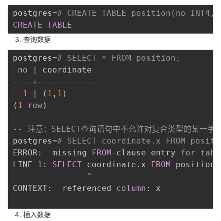
我
注
的
开
postgres
=
# CREATE TABLE position(no INT4, 
CREATE
TABLE
的
Programs
发
查询数据
postgres
=
# SELECT * FROM position;
支
者
no
|
----+------------
持
学
1
|
(
1
,
1
)
(
1
row
)
我
堂
-- 注意：SELECT查询语句中不允许对复合类型的某一字
的
我
我
postgres
=
# SELECT coordinate.x FROM positi
ERROR:  missing 
FROM
-
clause entry 
for
tabl
技
的
的
我
LINE 
1
: 
SELECT
 coordinate
.
x 
FROM
 position
;
^
术
云
课
的
我
CONTEXT:  referenced 
column
: x

支
声
程
认
的
我
插入数据