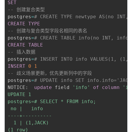
SET
-- 创建复合类型
postgres
=
# CREATE TYPE newtype AS(no INT, 
CREATE
TYPE
-- 创建与复合类型字段名相同的表名
postgres
=
# CREATE TABLE info(no INT, info 
CREATE
TABLE
-- 插入数据
postgres
=
# INSERT INTO info VALUES(1, (1, 
INSERT
0
1
-- 歧义场景更新，优先更新列中的字段
postgres
=
# UPDATE info SET info.info='JACK
NOTICE:  
update
 field 
'info'
of
column
'in
UPDATE 1

postgres=# SELECT * FROM info;

 no |   info   

----+----------

  1 | (1,JACK)

(1 row)
