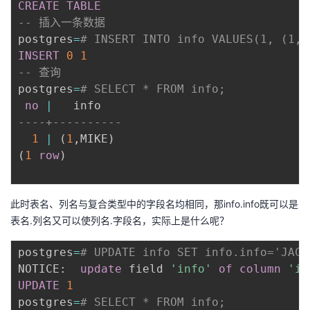
CREATE
TABLE
-- 插入一条数据
postgres
=
# INSERT INTO info VALUES(1, (1, 
INSERT
0
1
-- 查询
postgres
=
# SELECT * FROM info;
no
|
----+----------
1
|
(
1
,
MIKE
)
(
1
row
)
此时表名、列名与复合类型中的字段名均相同，那info.info既可以是
表名.列名又可以使列名.字段名，实际上是什么呢？
postgres
=
# UPDATE info SET info.info='JACK
NOTICE:  
update
 field 
'info'
of
column
'in
UPDATE
1
postgres
=
# SELECT * FROM info;