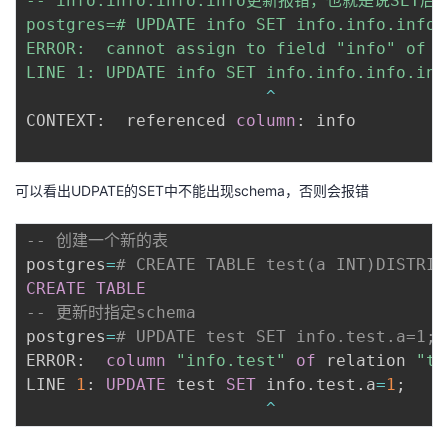
-- info.info.info.info更新报错，也就是说S
postgres=# UPDATE info SET info.info.info.
ERROR:  cannot assign to field "info" of c
LINE 1: UPDATE info SET info.info.info.inf
^
CONTEXT:  referenced 
column
: info

可以看出UDPATE的SET中不能出现schema，否则会报错
-- 创建一个新的表
postgres
=
# CREATE TABLE test(a INT)DISTRIB
CREATE
TABLE
-- 更新时指定schema
postgres
=
# UPDATE test SET info.test.a=1;
ERROR:  
column
"info.test"
of
 relation 
"te
LINE 
1
: 
UPDATE
 test 
SET
 info
.
test
.
a
=
1
;
^