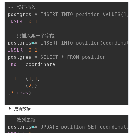
持
建
证
实
的
-- 整行插入
postgres
=
# INSERT INTO position VALUES(1, 
议
验
收
INSERT
0
1
藏
-- 只插入某一个字段
postgres
=
# INSERT INTO position(coordinate
INSERT
0
1
postgres
=
# SELECT * FROM position;
no
|
----+------------
1
|
(
1
,
1
)
|
(
2
,
)
(
2
rows
)
更新数据
-- 按列更新
postgres
=
# UPDATE position SET coordinate=