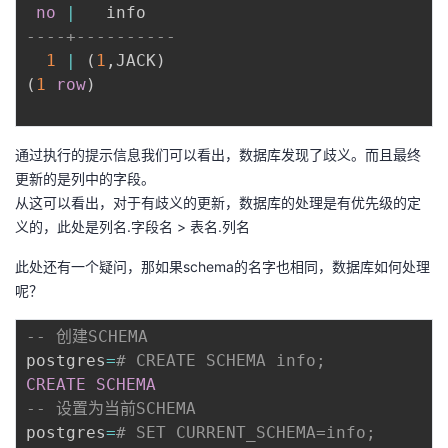
no
|
----+----------
1
|
(
1
,
JACK
)
(
1
row
)
通过执行的提示信息我们可以看出，数据库发现了歧义。而且最终
更新的是列中的字段。
从这可以看出，对于有歧义的更新，数据库的处理是有优先级的定
义的，此处是列名.字段名 > 表名.列名
此处还有一个疑问，那如果schema的名字也相同，数据库如何处理
呢？
-- 创建SCHEMA
postgres
=
# CREATE SCHEMA info;
CREATE
SCHEMA
-- 设置为当前SCHEMA
postgres
=
# SET CURRENT_SCHEMA=info;