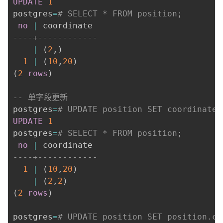
UPDATE
1
postgres
=
# SELECT * FROM position;
no
|
----+------------
|
(
2
,
)
1
|
(
10
,
20
)
(
2
rows
)
-- 单字段更新
postgres
=
# UPDATE position SET coordinate.
UPDATE
1
postgres
=
# SELECT * FROM position;
no
|
----+------------
1
|
(
10
,
20
)
|
(
2
,
2
)
(
2
rows
)
postgres
=
# UPDATE position SET position.co