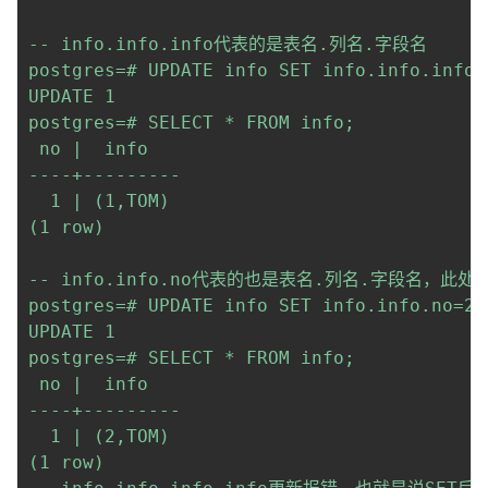
-- info.info.info代表的是表名.列名.字段名

postgres=# UPDATE info SET info.info.info=
UPDATE 1

postgres=# SELECT * FROM info;

 no |  info   

----+---------

  1 | (1,TOM)

(1 row)

-- info.info.no代表的也是表名.列名.字段名，
postgres=# UPDATE info SET info.info.no=2 
UPDATE 1

postgres=# SELECT * FROM info;

 no |  info   

----+---------

  1 | (2,TOM)

(1 row)
