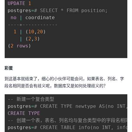
UPDATE
1
postgres
=
# SELECT * FROM position;
no
|
----+------------
1
|
(
10
,
20
)
|
(
2
,
3
)
(
2
rows
)
彩蛋
到这基本就结束了，细心的小伙伴可能会问，如果表名、列名、字
段名相同是否会有歧义呢，数据库又是如何处理歧义的？
-- 新建一个复合类型
postgres
=
# CREATE TYPE newtype AS(no INT, 
CREATE
TYPE
-- 创建一个表，表名、列名均与复合类型中的字段名相同
postgres
=
# CREATE TABLE info(no INT, info 