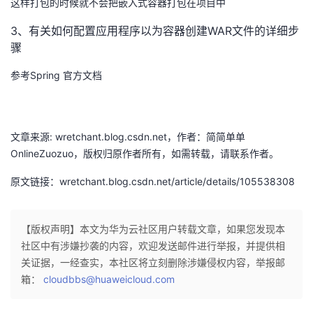
这样打包的时候就不会把嵌入式容器打包在项目中
我
注
的
开
3、有关如何配置应用程序以为容器创建WAR文件的详细步
骤
的
Programs
发
参考Spring 官方文档
支
者
持
学
文章来源: wretchant.blog.csdn.net，作者：简简单单
我
堂
OnlineZuozuo，版权归原作者所有，如需转载，请联系作者。
原文链接：wretchant.blog.csdn.net/article/details/105538308
的
我
我
技
的
的
我
【版权声明】本文为华为云社区用户转载文章，如果您发现本
社区中有涉嫌抄袭的内容，欢迎发送邮件进行举报，并提供相
术
云
课
的
我
关证据，一经查实，本社区将立刻删除涉嫌侵权内容，举报邮
箱：
cloudbbs@huaweicloud.com
支
声
程
认
的
我