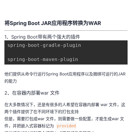
者
将Spring Boot JAR应用程序转换为WAR
我
1、Spring Boot带有两个强大的插件
的
我
spring-boot-gradle-plugin

博
的
我
客
论
的
我
他们提供从命令行运行Spring Boot应用程序以及捆绑可运行的JAR
的能力
坛
圈
的
我
2、在容器内部署war 文件
子
直
的
我
在大多数情况下，还是有很多的人希望在容器内部署 war 文件，这
我
播
活
的
两个插件提供了在不同环境下的打包支持
但是，需要打包成war 文件，则需要做一些配置，才能生成war 文
我
动
关
的
件，并把嵌入式容器标记为
provided