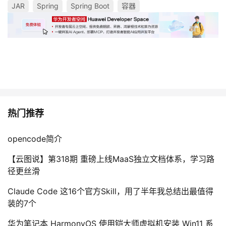
持
建
JAR
证
实
的
Spring
Spring Boot
容器
议
验
收
藏
热门推荐
opencode简介
【云图说】第318期 重磅上线MaaS独立文档体系，学习路
径更丝滑
Claude Code 这16个官方Skill，用了半年我总结出最值得
装的7个
华为笔记本 HarmonyOS 使用铠大师虚拟机安装 Win11 系