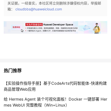
关证据，一经查实，本社区将立刻删除涉嫌侵权内容，举报邮
我
注
的
开
箱：
cloudbbs@huaweicloud.com
的
Programs
发
支
者
持
学
我
堂
的
我
我
热门推荐
技
的
的
我
【实验操作指导手册】基于CodeArts代码智能体-快速构建
商品管理Web应用
术
云
课
的
我
给 Hermes Agent 装个可视化面板！Docker 一键部署 Her
支
声
程
认
的
我
mes WebUI 完整教程（Win+Linux）