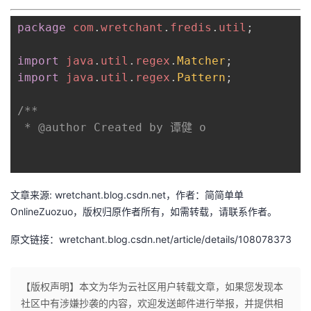
者
package
com
.
wretchant
.
fredis
.
util
;
我
import
java
.
util
.
regex
.
Matcher
;
import
java
.
util
.
regex
.
Pattern
;
的
我
/**

博
的
我
 * @author Created by 谭健 o

客
论
的
我
坛
圈
的
我
文章来源: wretchant.blog.csdn.net，作者：简简单单
OnlineZuozuo，版权归原作者所有，如需转载，请联系作者。
子
直
的
我
原文链接：wretchant.blog.csdn.net/article/details/108078373
我
播
活
的
【版权声明】本文为华为云社区用户转载文章，如果您发现本
我
动
关
的
社区中有涉嫌抄袭的内容，欢迎发送邮件进行举报，并提供相