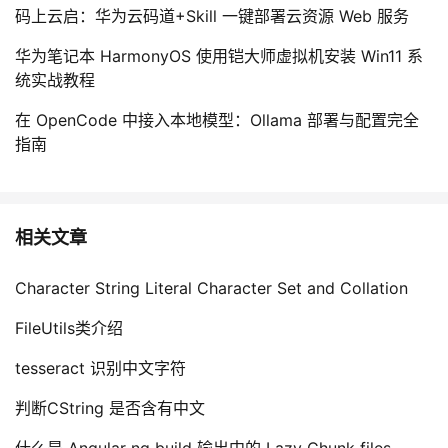
持
建
证
实
的
码上云启：华为云码道+Skill 一键部署云资源 Web 服务
华为笔记本 HarmonyOS 使用铠大师虚拟机安装 Win11 系
议
验
收
统实战教程
藏
在 OpenCode 中接入本地模型：Ollama 部署与配置完全
指南
相关文章
Character String Literal Character Set and Collation
FileUtils类介绍
tesseract 识别中文字符
判断CString 是否含有中文