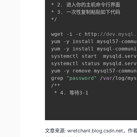
 * 2. 进入你的主机命令行界面

 * 3. 一次性复制粘贴如下代码

 */
 wget -i -c http:
//dev.mysql.
 yum -y install mysql57-commu
 yum -y install mysql-communi
 systemctl start  mysqld.serv
 systemctl status mysqld.serv
 yum -y remove mysql57-commun
 grep 
"password"
 /
var
/log/mys
/**

  * 4. 等待3-1
文章来源: wretchant.blog.csdn.