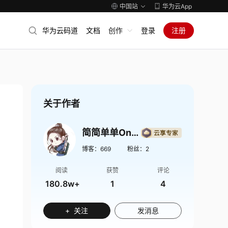
中国站
华为云App
华为云码道
文档
创作
登录
注册
关于作者
简简单单Onlinezuozuo
博客：
669
粉丝：
2
阅读
获赞
评论
180.8w+
1
4
+ 关注
发消息