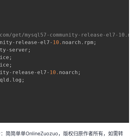
com/get/mysql57-community-release-el7-10.noa
nity-release-el7-
10.
noarch.rpm;

ty-server;

ice;

ice;

ity-release-el7-
10.
noarch;

qld.log;

net，作者：简简单单OnlineZuozuo，版权归原作者所有，如需转