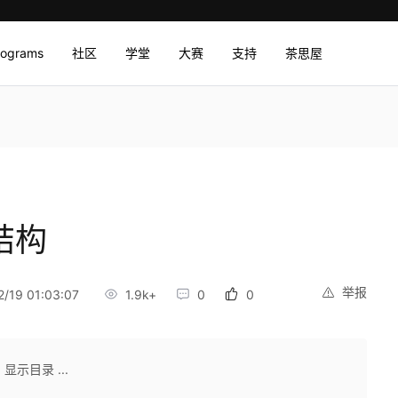
rograms
社区
学堂
大赛
支持
茶思屋
结构
举报
/19 01:03:07
1.9k+
0
0
显示目录 ...