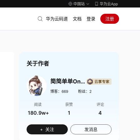
中国站
华为云App
华为云码道
文档
登录
注册
关于作者
简简单单Onlinezuozuo
博客：
669
粉丝：
2
阅读
获赞
评论
180.9w+
1
4
+ 关注
发消息