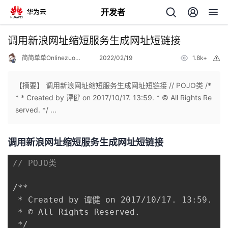
开发者
返
调用新浪网址缩短服务生成网址短链接
回
简简单单Onlinezuozuo
2022/02/19
1.8k+
举
报
【摘要】 调用新浪网址缩短服务生成网址短链接 // POJO类 /*
* * Created by 谭健 on 2017/10/17. 13:59. * © All Rights Re
served. */ ...
个
调用新浪网址缩短服务生成网址短链接
我
人
// POJO类
我
的
主
/**

我
的
开
页
 * Created by 谭健 on 2017/10/17. 13:59.

 * © All Rights Reserved.

我
的
开
发
 */