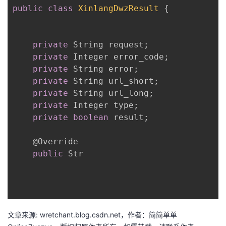
public
class
XinlangDwzResult
 {

的
Programs
发
者
支
者
我
private
 String request;

private
 Integer error_code;

持
学
的
我
private
 String error;

private
 String url_short;

我
堂
博
的
我
private
 String url_long;

private
 Integer type;

的
我
客
论
的
我
我
private
boolean
 result;

技
的
坛
圈
的
我
的
我
@Override
public
 Str

术
云
子
直
的
我
课
的
我
支
声
播
活
的
程
认
的
我
持
建
动
关
证
实
的
文章来源: wretchant.blog.csdn.net，作者：简简单单