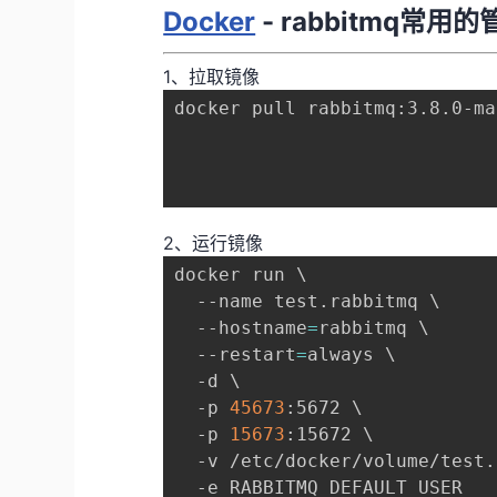
Docker
- rabbitmq常用
1、拉取镜像
docker pull rabbitmq:3.8.0-ma
2、运行镜像
docker run 
\
  --name test.rabbitmq 
\
  --hostname
=
rabbitmq 
\
  --restart
=
always 
\
  -d 
\
  -p 
45673
:5672 
\
  -p 
15673
:15672 
\
  -v /etc/docker/volume/test.
  -e RABBITMQ_DEFAULT_USER
