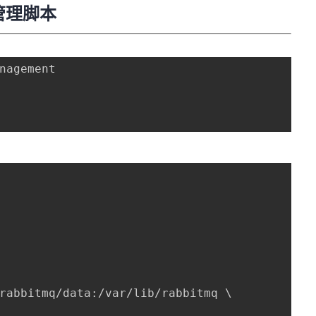
的管理脚本
nagement

rabbitmq/data:/var/lib/rabbitmq 
\