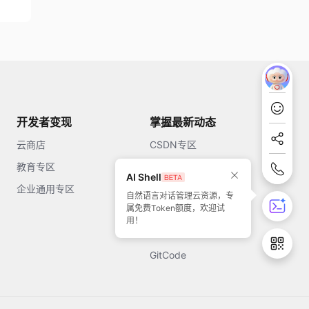
开发者变现
掌握最新动态
云商店
CSDN专区
教育专区
知乎
AI Shell
企业通用专区
开源中国
自然语言对话管理云资源，专
属免费Token额度，欢迎试
51CTO
用！
今日头条
GitCode