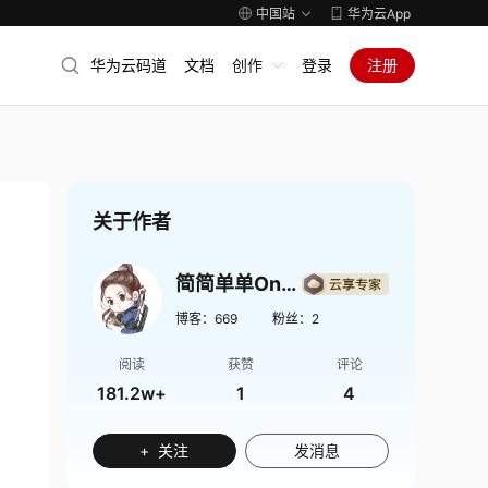
中国站
华为云App
华为云码道
文档
创作
登录
注册
关于作者
简简单单Onlinezuozuo
博客：
669
粉丝：
2
阅读
获赞
评论
181.2w+
1
4
+ 关注
发消息