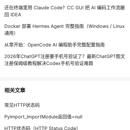
持
建
证
实
的
还在终端里用 Claude Code？CC GUI 把 AI 编码工作流搬
回 IDEA
议
验
收
Docker 部署 Hermes Agent 完整指南（Windows / Linux
藏
通用）
从零开始：OpenCode AI 编程助手完整配置指南
2026年ChatGPT注册要手机号验证了？最新ChatGPT图文
注册保姆级教程解决Codex手机号验证难题
相关文章
常见HTTP状态码
PyImport_ImportModule返回值=null
HTTP状态码（HTTP Status Code）