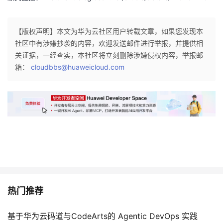
我
注
的
开
【版权声明】本文为华为云社区用户转载文章，如果您发现本
的
Programs
发
社区中有涉嫌抄袭的内容，欢迎发送邮件进行举报，并提供相
关证据，一经查实，本社区将立刻删除涉嫌侵权内容，举报邮
支
者
箱：
cloudbbs@huaweicloud.com
持
学
我
堂
的
我
我
技
的
的
我
术
云
课
的
我
热门推荐
支
声
程
认
的
我
基于华为云码道与CodeArts的 Agentic DevOps 实践