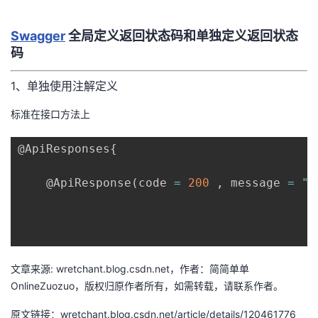
者
Swagger
全局定义返回状态码和单独定义返回状态
码
我
1、单独使用注解定义
的
我
标准在接口方法上
博
的
我
@ApiResponses
{
客
论
的
我
@ApiResponse
(
code 
=
200
,
 message 
=
"O
坛
圈
的
我
子
直
的
我
我
播
活
的
文章来源: wretchant.blog.csdn.net，作者：简简单单
OnlineZuozuo，版权归原作者所有，如需转载，请联系作者。
我
动
关
的
原文链接：wretchant.blog.csdn.net/article/details/120461776