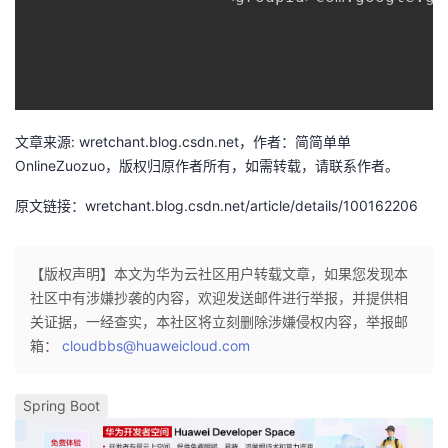
我
注
的
开
的
Programs
发
支
者
文章来源: wretchant.blog.csdn.net，作者：简简单单
OnlineZuozuo，版权归原作者所有，如需转载，请联系作者。
持
学
原文链接：wretchant.blog.csdn.net/article/details/100162206
我
堂
的
我
我
【版权声明】本文为华为云社区用户转载文章，如果您发现本
社区中有涉嫌抄袭的内容，欢迎发送邮件进行举报，并提供相
技
的
的
我
关证据，一经查实，本社区将立刻删除涉嫌侵权内容，举报邮
箱：
cloudbbs@huaweicloud.com
术
云
课
的
我
Spring Boot
支
声
程
认
的
我