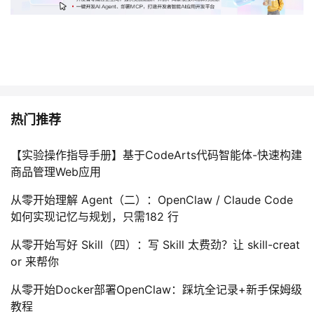
持
建
证
实
的
议
验
收
藏
热门推荐
【实验操作指导手册】基于CodeArts代码智能体-快速构建
商品管理Web应用
从零开始理解 Agent（二）：OpenClaw / Claude Code
如何实现记忆与规划，只需182 行
从零开始写好 Skill（四）：写 Skill 太费劲？让 skill-creat
or 来帮你
从零开始Docker部署OpenClaw：踩坑全记录+新手保姆级
教程