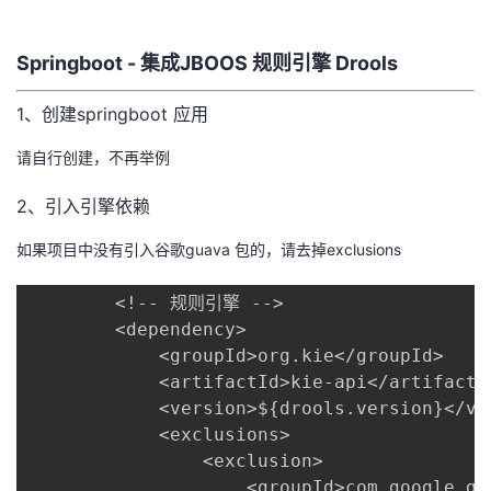
者
Springboot - 集成JBOOS 规则引擎 Drools
我
1、创建springboot 应用
的
我
请自行创建，不再举例
博
的
我
2、引入引擎依赖
如果项目中没有引入谷歌guava 包的，请去掉exclusions
客
论
的
我
        <!-- 规则引擎 -->

坛
圈
的
我
        <dependency>

            <groupId>org.kie</groupId>

子
直
的
我
            <artifactId>kie-api</artifactId
我
            <version>${drools.version}</ver
播
活
的
            <exclusions>

我
                <exclusion>

动
关
的
                    <groupId>com.google.gua