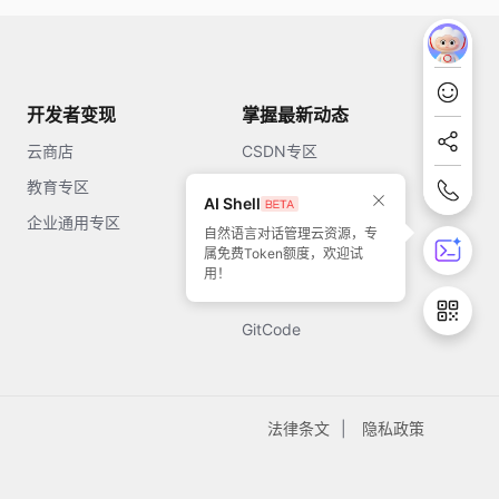
开发者变现
掌握最新动态
云商店
CSDN专区
教育专区
知乎
AI Shell
企业通用专区
开源中国
自然语言对话管理云资源，专
属免费Token额度，欢迎试
51CTO
用！
今日头条
GitCode
法律条文
隐私政策