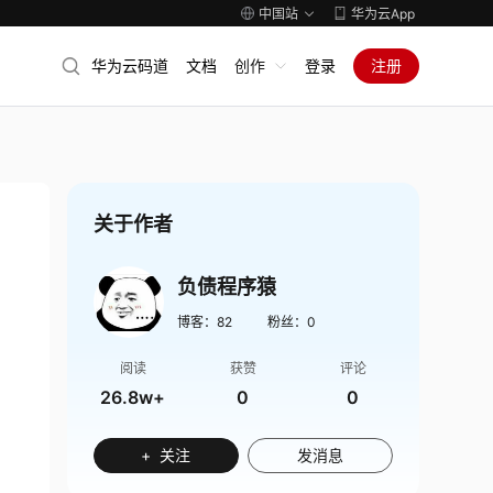
中国站
华为云App
华为云码道
文档
创作
登录
注册
关于作者
负债程序猿
博客：
82
粉丝：
0
阅读
获赞
评论
26.8w+
0
0
+ 关注
发消息