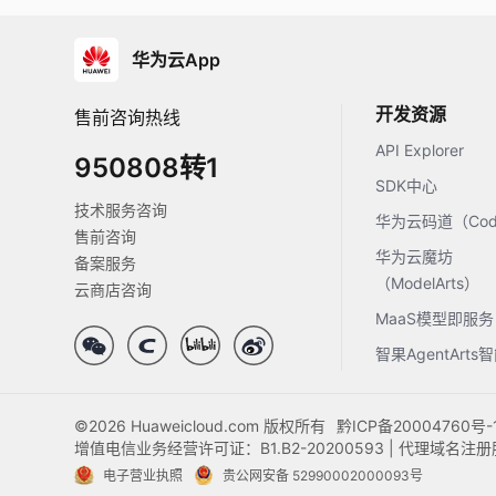
华为云App
开发资源
售前咨询热线
API Explorer
950808转1
SDK中心
技术服务咨询
华为云码道（Code
售前咨询
华为云魔坊
备案服务
（ModelArts）
云商店咨询
MaaS模型即服务
智果AgentArt
©2026 Huaweicloud.com 版权所有
黔ICP备20004760号-
增值电信业务经营许可证：B1.B2-20200593 | 代理域名
电子营业执照
贵公网安备 52990002000093号