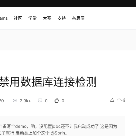
rams
社区
学堂
大赛
支持
茶思屋
启动时禁用数据库连接检测
举报
20
2.9k+
0
0
项目准备写个demo，哟，没配置jdbc还不让我启动成功了 这是因为
关了就行 启动类上加个这个 @Sprin...