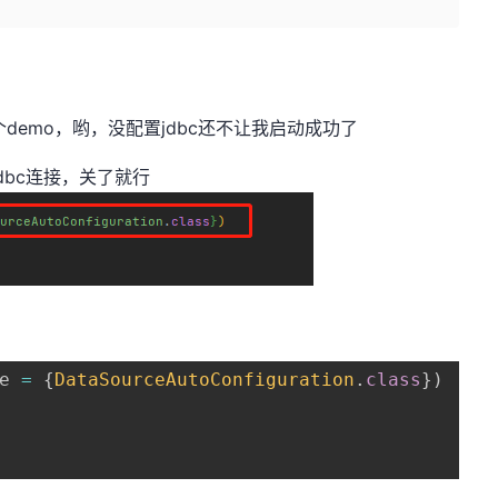
写个demo，哟，没配置jdbc还不让我启动成功了
jdbc连接，关了就行
e 
=
{
DataSourceAutoConfiguration
.
class
}
)