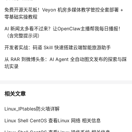
持
建
证
实
的
免费开源天花板！Veyon 机房多媒体教学管控全套部署 +
零基础实操教程
议
验
收
AI 新闻太多看不过来？让OpenClaw主播帮我每日播报！
藏
（含完整提示词）
开发者实战：码道 Skill 快速搭建云端智能旅游助手
从 RAR 到微博头条：AI Agent 全自动图文发布的探索与踩
坑实录
相关文章
Linux_IPtables防火墙详解
Linux Shell CentOS 查看Linux 网络 相关信息