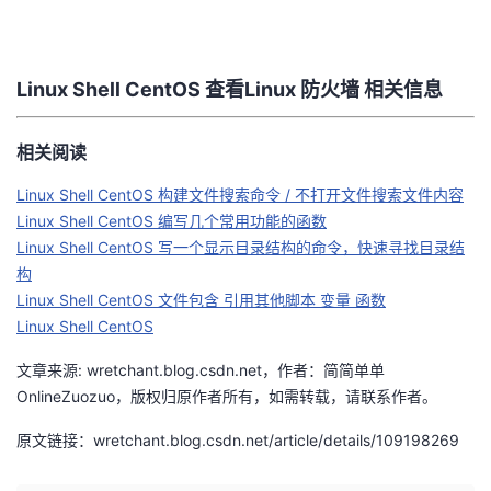
者
Linux Shell CentOS 查看Linux 防火墙 相关信息
我
的
我
相关阅读
Linux Shell CentOS 构建文件搜索命令 / 不打开文件搜索文件内容
博
的
我
Linux Shell CentOS 编写几个常用功能的函数
Linux Shell CentOS 写一个显示目录结构的命令，快速寻找目录结
客
论
的
我
构
Linux Shell CentOS 文件包含 引用其他脚本 变量 函数
坛
圈
的
我
Linux Shell CentOS
子
直
的
我
文章来源: wretchant.blog.csdn.net，作者：简简单单
OnlineZuozuo，版权归原作者所有，如需转载，请联系作者。
我
播
活
的
原文链接：wretchant.blog.csdn.net/article/details/109198269
我
动
关
的