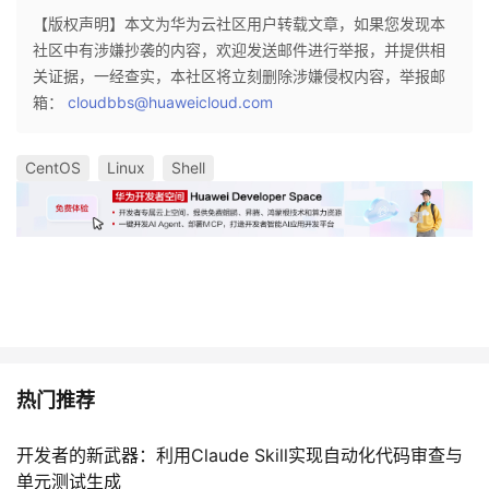
我
注
的
开
【版权声明】本文为华为云社区用户转载文章，如果您发现本
社区中有涉嫌抄袭的内容，欢迎发送邮件进行举报，并提供相
的
Programs
关证据，一经查实，本社区将立刻删除涉嫌侵权内容，举报邮
发
箱：
cloudbbs@huaweicloud.com
支
者
CentOS
Linux
Shell
持
学
我
堂
的
我
我
技
的
的
我
术
云
课
的
我
热门推荐
支
声
程
认
的
我
开发者的新武器：利用Claude Skill实现自动化代码审查与
单元测试生成