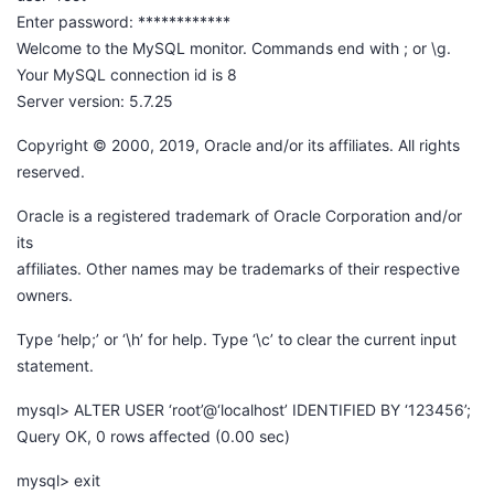
Enter password: ************
Welcome to the MySQL monitor. Commands end with ; or \g.
Your MySQL connection id is 8
Server version: 5.7.25
Copyright © 2000, 2019, Oracle and/or its affiliates. All rights
reserved.
Oracle is a registered trademark of Oracle Corporation and/or
its
affiliates. Other names may be trademarks of their respective
owners.
Type ‘help;’ or ‘\h’ for help. Type ‘\c’ to clear the current input
statement.
mysql> ALTER USER ‘root’@‘localhost’ IDENTIFIED BY ‘123456’;
Query OK, 0 rows affected (0.00 sec)
mysql> exit