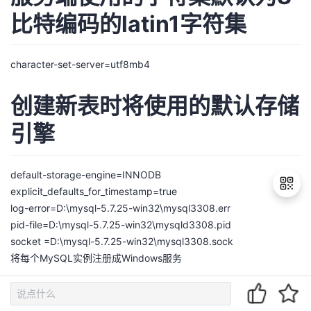
比特编码的latin1字符集
character-set-server=utf8mb4
创建新表时将使用的默认存储
引擎
default-storage-engine=INNODB
explicit_defaults_for_timestamp=true
log-error=D:\mysql-5.7.25-win32\mysql3308.err
pid-file=D:\mysql-5.7.25-win32\mysqld3308.pid
退
socket =D:\mysql-5.7.25-win32\mysql3308.sock
出
将每个MySQL实例注册成Windows服务
登
录
D:\mysql-5.7.25-win32\bin>mysqld --install mysqld1 --defaults-
file=D:\mysql-5.7.25-win32\my3307.cnf