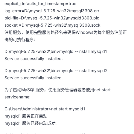
explicit_defaults_for_timestamp=true
log-error=D:\mysql-5.7.25-win32\mysql3308.err
pid-file=D:\mysql-5.7.25-win32\mysqld3308.pid
socket =D:\mysql-5.7.25-win32\mysql3308.sock
注册服务，使用完整服务路径名来确保Windows为每个服务注册正
确的可执行程序:
D:\mysql-5.7.25-win32\bin>mysqld --install mysqld1
Service successfully installed.
D:\mysql-5.7.25-win32\bin>mysqld --install mysqld2
Service successfully installed.
为了启动MySQL服务，使用服务管理器或者使用net start
servicename:
C:\Users\Administrator>net start mysqld1
mysqld1 服务正在启动 .
mysqld1 服务已经启动成功。