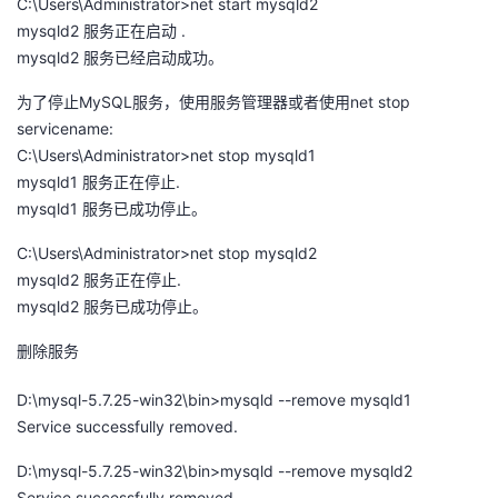
C:\Users\Administrator>net start mysqld2
mysqld2 服务正在启动 .
mysqld2 服务已经启动成功。
为了停止MySQL服务，使用服务管理器或者使用net stop
servicename:
C:\Users\Administrator>net stop mysqld1
mysqld1 服务正在停止.
mysqld1 服务已成功停止。
C:\Users\Administrator>net stop mysqld2
mysqld2 服务正在停止.
mysqld2 服务已成功停止。
删除服务
D:\mysql-5.7.25-win32\bin>mysqld --remove mysqld1
Service successfully removed.
D:\mysql-5.7.25-win32\bin>mysqld --remove mysqld2
Service successfully removed.