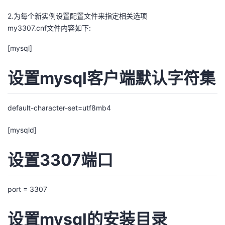
的
2.为每个新实例设置配置文件来指定相关选项
Programs
发
者
my3307.cnf文件内容如下:
支
者
我
[mysql]
持
学
的
我
设置mysql客户端默认字符集
我
堂
博
的
我
default-character-set=utf8mb4
的
我
客
论
的
我
我
[mysqld]
技
的
坛
圈
的
我
的
我
设置3307端口
术
云
子
直
的
我
课
的
我
支
声
播
活
的
程
认
的
我
port = 3307
持
建
动
关
证
实
的
设置mysql的安装目录