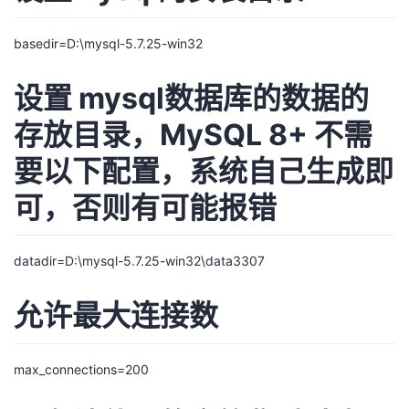
议
注
验
收
basedir=D:\mysql-5.7.25-win32
藏
设置 mysql数据库的数据的
存放目录，MySQL 8+ 不需
要以下配置，系统自己生成即
可，否则有可能报错
datadir=D:\mysql-5.7.25-win32\data3307
允许最大连接数
max_connections=200