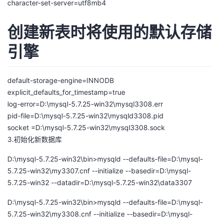
character-set-server=utf8mb4
创建新表时将使用的默认存储
引擎
default-storage-engine=INNODB
explicit_defaults_for_timestamp=true
log-error=D:\mysql-5.7.25-win32\mysql3308.err
pid-file=D:\mysql-5.7.25-win32\mysqld3308.pid
socket =D:\mysql-5.7.25-win32\mysql3308.sock
3.初始化新数据库
D:\mysql-5.7.25-win32\bin>mysqld --defaults-file=D:\mysql-
5.7.25-win32\my3307.cnf --initialize --basedir=D:\mysql-
5.7.25-win32 --datadir=D:\mysql-5.7.25-win32\data3307
D:\mysql-5.7.25-win32\bin>mysqld --defaults-file=D:\mysql-
5.7.25-win32\my3308.cnf --initialize --basedir=D:\mysql-