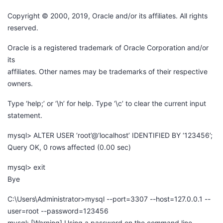
Copyright © 2000, 2019, Oracle and/or its affiliates. All rights
reserved.
Oracle is a registered trademark of Oracle Corporation and/or
its
affiliates. Other names may be trademarks of their respective
owners.
Type ‘help;’ or ‘\h’ for help. Type ‘\c’ to clear the current input
statement.
mysql> ALTER USER ‘root’@‘localhost’ IDENTIFIED BY ‘123456’;
Query OK, 0 rows affected (0.00 sec)
mysql> exit
Bye
C:\Users\Administrator>mysql --port=3307 --host=127.0.0.1 --
user=root --password=123456
mysql: [Warning] Using a password on the command line