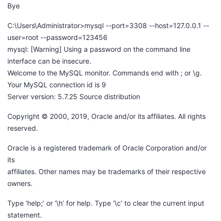
Bye
C:\Users\Administrator>mysql --port=3308 --host=127.0.0.1 --
user=root --password=123456
mysql: [Warning] Using a password on the command line
interface can be insecure.
Welcome to the MySQL monitor. Commands end with ; or \g.
Your MySQL connection id is 9
Server version: 5.7.25 Source distribution
Copyright © 2000, 2019, Oracle and/or its affiliates. All rights
reserved.
Oracle is a registered trademark of Oracle Corporation and/or
its
affiliates. Other names may be trademarks of their respective
owners.
Type ‘help;’ or ‘\h’ for help. Type ‘\c’ to clear the current input
statement.