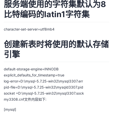
服务端使用的字符集默认为8
比特编码的latin1字符集
character-set-server=utf8mb4
创建新表时将使用的默认存储
引擎
default-storage-engine=INNODB
explicit_defaults_for_timestamp=true
log-error=D:\mysql-5.7.25-win32\mysql3307.err
pid-file=D:\mysql-5.7.25-win32\mysqld3307.pid
socket =D:\mysql-5.7.25-win32\mysql3307.sock
my3308.cnf文件内容如下:
[mysql]