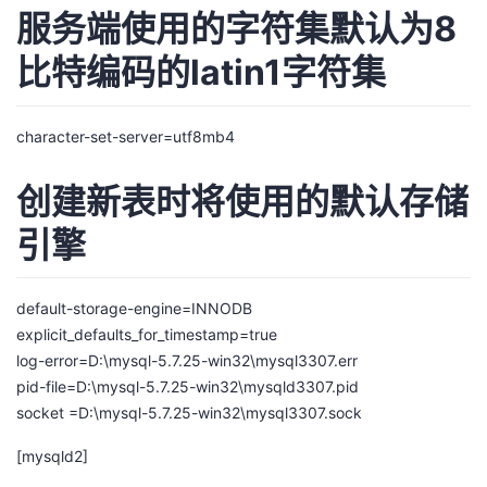
服务端使用的字符集默认为8
比特编码的latin1字符集
character-set-server=utf8mb4
创建新表时将使用的默认存储
引擎
default-storage-engine=INNODB
explicit_defaults_for_timestamp=true
log-error=D:\mysql-5.7.25-win32\mysql3307.err
pid-file=D:\mysql-5.7.25-win32\mysqld3307.pid
socket =D:\mysql-5.7.25-win32\mysql3307.sock
[mysqld2]