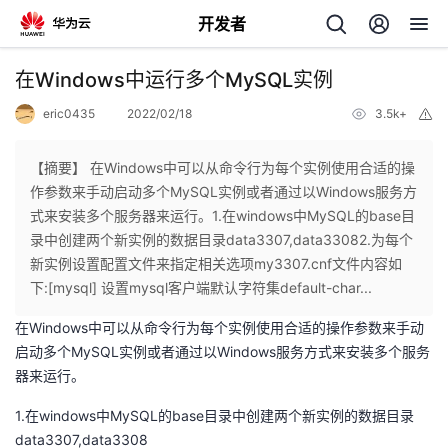
开发者
返
在Windows中运行多个MySQL实例
回
eric0435
2022/02/18
3.5k+
举
报
【摘要】 在Windows中可以从命令行为每个实例使用合适的操
作参数来手动启动多个MySQL实例或者通过以Windows服务方
式来安装多个服务器来运行。1.在windows中MySQL的base目
个
录中创建两个新实例的数据目录data3307,data33082.为每个
新实例设置配置文件来指定相关选项my3307.cnf文件内容如
我
人
下:[mysql] 设置mysql客户端默认字符集default-char...
在Windows中可以从命令行为每个实例使用合适的操作参数来手动
我
的
主
启动多个MySQL实例或者通过以Windows服务方式来安装多个服务
器来运行。
我
的
开
页
1.在windows中MySQL的base目录中创建两个新实例的数据目录
我
的
开
发
data3307,data3308