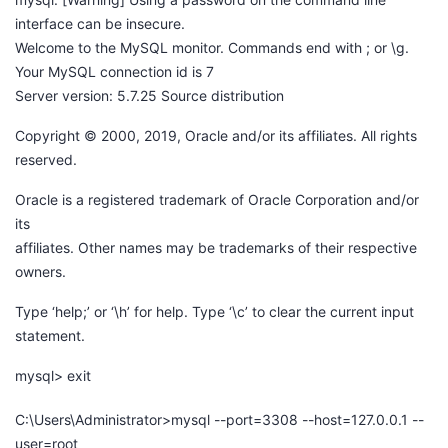
interface can be insecure.
Welcome to the MySQL monitor. Commands end with ; or \g.
Your MySQL connection id is 7
Server version: 5.7.25 Source distribution
Copyright © 2000, 2019, Oracle and/or its affiliates. All rights
reserved.
Oracle is a registered trademark of Oracle Corporation and/or
its
affiliates. Other names may be trademarks of their respective
owners.
Type ‘help;’ or ‘\h’ for help. Type ‘\c’ to clear the current input
statement.
mysql> exit
C:\Users\Administrator>mysql --port=3308 --host=127.0.0.1 --
user=root