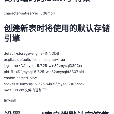
character-set-server=utf8mb4
创建新表时将使用的默认存储
引擎
default-storage-engine=INNODB
explicit_defaults_for_timestamp=true
log-error=D:\mysql-5.7.25-win32\mysql3307.err
pid-file=D:\mysql-5.7.25-win32\mysqld3307.pid
enable-named-pipe
socket =D:\mysql-5.7.25-win32\mysql3307.sock
my3308.cnf文件内容如下:
[mysql]