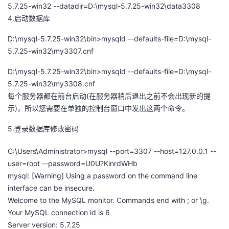
5.7.25-win32 --datadir=D:\mysql-5.7.25-win32\data3308
4.启动数据库
D:\mysql-5.7.25-win32\bin>mysqld --defaults-file=D:\mysql-
5.7.25-win32\my3307.cnf
D:\mysql-5.7.25-win32\bin>mysqld --defaults-file=D:\mysql-
5.7.25-win32\my3308.cnf
每个服务器都在前台启动(在服务器稍后退出之前不会出现新的提
示)，所以您需要在单独的控制台窗口中发出这两个命令。
5.登录数据库修改密码
C:\Users\Administrator>mysql --port=3307 --host=127.0.0.1 --
user=root --password=U0U?KinrdWHb
mysql: [Warning] Using a password on the command line
interface can be insecure.
Welcome to the MySQL monitor. Commands end with ; or \g.
Your MySQL connection id is 6
Server version: 5.7.25