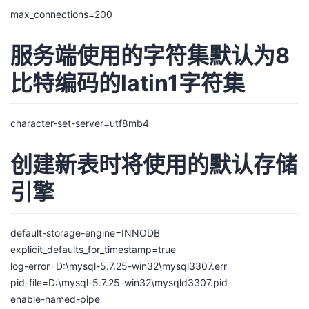
max_connections=200
服务端使用的字符集默认为8
比特编码的latin1字符集
character-set-server=utf8mb4
创建新表时将使用的默认存储
引擎
default-storage-engine=INNODB
explicit_defaults_for_timestamp=true
log-error=D:\mysql-5.7.25-win32\mysql3307.err
pid-file=D:\mysql-5.7.25-win32\mysqld3307.pid
enable-named-pipe