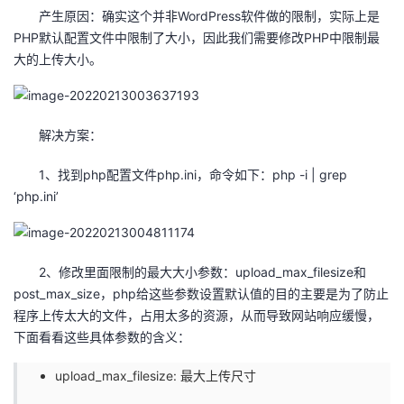
产生原因：确实这个并非WordPress软件做的限制，实际上是
者
PHP默认配置文件中限制了大小，因此我们需要修改PHP中限制最
大的上传大小。
我
的
我
解决方案：
博
的
我
1、找到php配置文件php.ini，命令如下：php -i | grep
‘php.ini’
客
论
的
我
坛
圈
的
我
2、修改里面限制的最大大小参数：upload_max_filesize和
子
直
的
我
post_max_size，php给这些参数设置默认值的目的主要是为了防止
程序上传太大的文件，占用太多的资源，从而导致网站响应缓慢，
我
播
活
的
下面看看这些具体参数的含义：
upload_max_filesize: 最大上传尺寸
我
动
关
的