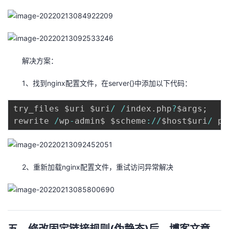
解决方案：
1、找到nginx配置文件，在server{}中添加以下代码：
try_files $uri $uri
/
/
index
.
php
?
$args
;
rewrite 
/
wp
-
admin$ $scheme
:
/
/
$host$uri
/
 pe
2、重新加载nginx配置文件，重试访问异常解决