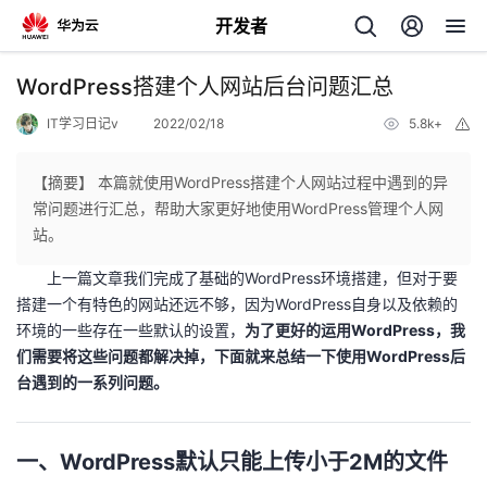
开发者
返
WordPress搭建个人网站后台问题汇总
回
IT学习日记v
2022/02/18
5.8k+
举
报
【摘要】 本篇就使用WordPress搭建个人网站过程中遇到的异
常问题进行汇总，帮助大家更好地使用WordPress管理个人网
站。
个
上一篇文章我们完成了基础的WordPress环境搭建，但对于要
搭建一个有特色的网站还远不够，因为WordPress自身以及依赖的
我
人
环境的一些存在一些默认的设置，
为了更好的运用WordPress，我
们需要将这些问题都解决掉，下面就来总结一下使用WordPress后
的
主
台遇到的一系列问题。
开
页
一、WordPress默认只能上传小于2M的文件
发