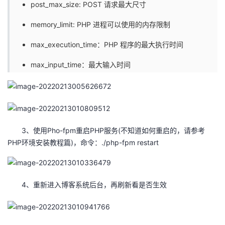
post_max_size: POST 请求最大尺寸
我
注
的
开
memory_limit: PHP 进程可以使用的内存限制
的
Programs
发
max_execution_time：PHP 程序的最大执行时间
支
者
max_input_time：最大输入时间
持
学
我
堂
3、使用Pho-fpm重启PHP服务(不知道如何重启的，请参考
的
我
我
PHP环境安装教程篇)，命令：./php-fpm restart
技
的
的
我
术
云
课
的
我
4、重新进入博客系统后台，再刷新看是否生效
支
声
程
认
的
我