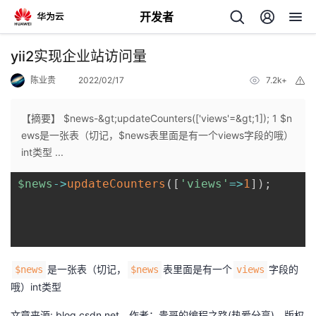
开发者
返
yii2实现企业站访问量
回
陈业贵
2022/02/17
7.2k+
举
报
【摘要】 $news-&gt;updateCounters(['views'=&gt;1]); 1 $n
ews是一张表（切记，$news表里面是有一个views字段的哦）
int类型 ...
个
$news
->
updateCounters
(
[
'views'
=>
1
]
)
;
我
人
的
主
是一张表（切记，
表里面是有一个
字段的
$news
$news
views
开
页
哦）int类型
发
文章来源: blog.csdn.net，作者：贵哥的编程之路(热爱分享)，版权