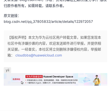
归原作者所有，如需转载，请联系作者。
者
原文链接：
我
blog.csdn.net/qq_37805832/article/details/122972057
的
我
【版权声明】本文为华为云社区用户转载文章，如果您发现本
社区中有涉嫌抄袭的内容，欢迎发送邮件进行举报，并提供相
博
的
我
关证据，一经查实，本社区将立刻删除涉嫌侵权内容，举报邮
箱：
cloudbbs@huaweicloud.com
客
论
的
我
坛
圈
的
我
yii
子
直
的
我
我
播
活
的
我
动
关
的