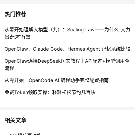
我
注
的
开
热门推荐
的
Programs
发
从零开始理解大模型（九）：Scaling Law——为什么”大力
支
者
出奇迹”有效
OpenClaw、Claude Code、Hermes Agent 记忆系统比较
持
学
OpenClaw连接DeepSeek图文教程｜API配置+模型调用全
我
堂
流程
的
我
从零开始：OpenCode AI 编程助手完整配置指南
我
免费Token领取实操：轻轻松松节约几百块
技
的
的
我
术
云
课
的
我
相关文章
支
声
程
认
的
我