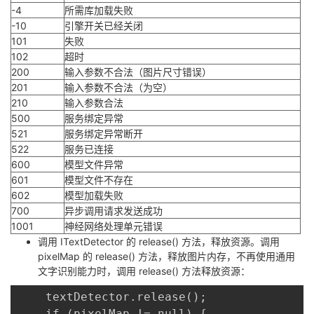
-4
所需库加载失败
-10
引擎开关已经关闭
101
失败
102
超时
200
输入参数不合法（图片尺寸错误）
201
输入参数不合法（为空）
210
输入参数合法
500
服务绑定异常
521
服务绑定异常断开
522
服务已连接
600
模型文件异常
601
模型文件不存在
602
模型加载失败
700
异步调用请求发送成功
1001
神经网络处理单元错误
调用 ITextDetector 的 release() 方法，释放资源。调用
pixelMap 的 release() 方法，释放图片内存，不再使用通用
文字识别能力时，调用 release() 方法释放资源：
	textDetector.release();

	if (pixelMap != null) {
