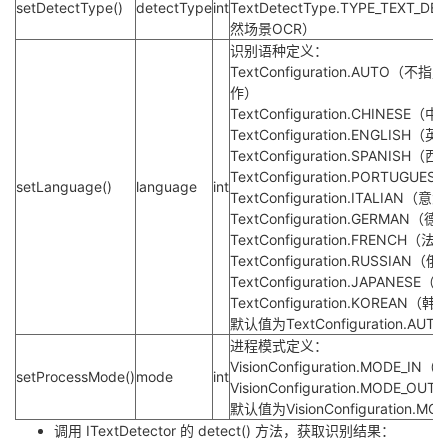
setDetectType()
detectType
int
TextDetectType.TYPE_TEXT_
持
建
证
实
的
然场景OCR）
识别语种定义：
议
验
收
TextConfiguration.AUT
作）
藏
TextConfiguration.CHINESE（
TextConfiguration.ENGLISH（
TextConfiguration.SPANISH
TextConfiguration.PORTUG
setLanguage()
language
int
TextConfiguration.ITALIAN（
TextConfiguration.GERMAN（
TextConfiguration.FRENCH（法
TextConfiguration.RUSSIAN（
TextConfiguration.JAPANESE
TextConfiguration.KOREAN（韩
默认值为TextConfiguration.AUTO
进程模式定义：
VisionConfiguration.MODE_
setProcessMode()
mode
int
VisionConfiguration.MODE_
默认值为VisionConfiguration.MO
调用 ITextDetector 的 detect() 方法，获取识别结果：