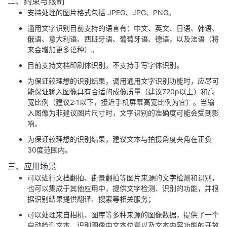
二、约束与限制
支持处理的图片格式包括 JPEG、JPG、PNG。
者
通用文字识别目前支持的语言有：中文、英文、日语、韩语、
俄语、意大利语、西班牙语、葡萄牙语、德语，以及法语（将
我
来会增加更多语种）。
目前支持文档印刷体识别，不支持手写字体识别。
的
我
为保证较理想的识别结果，调用通用文字识别功能时，应尽可
博
的
我
能保证输入图像具有合适的成像质量（建议720p以上）和高
宽比例（建议2:1以下，接近手机屏幕高宽比例为宜）。当输
入图像为非建议图片尺寸时，文字识别的准确度可能会受到影
客
论
的
我
响。
为保证较理想的识别结果，建议文本与拍摄角度夹角在正负
坛
圈
的
我
30度范围内。
子
直
的
我
三、应用场景
可以进行文档翻拍、街景翻拍等图片来源的文字检测和识别，
我
播
活
的
也可以集成于其他应用中，提供文字检测、识别的功能，并根
据识别结果提供翻译、搜索等相关服务；
我
动
关
的
可以处理来自相机、图库等多种来源的图像数据，提供了一个
自动检测文本、识别图像中文本位置以及文本内容功能的开放