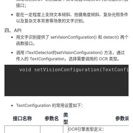
接口；
我
注
的
开
能在一定程度上支持文本倾斜、拍摄角度倾斜、复杂光照条件
的
Programs
以及复杂文本背景等场景的文字识别。
发
四、API
支
者
用文字识别提供了 setVisionConfiguration() 和 detect() 两个
函数接口。
持
学
调用 ITextDetector的setVisionConfiguration() 方法，通过
传入的 TextConfiguration，选择需要调用的 OCR 类型。
我
堂
	void setVisionConfiguration(TextConfiguration textConfiguration);

的
我
我
技
的
的
我
TextConfiguration 的常用设置如下：
术
云
课
的
我
类
接口名称
参数名
参数说
支
声
型
程
认
的
我
OCR引擎类型定义：