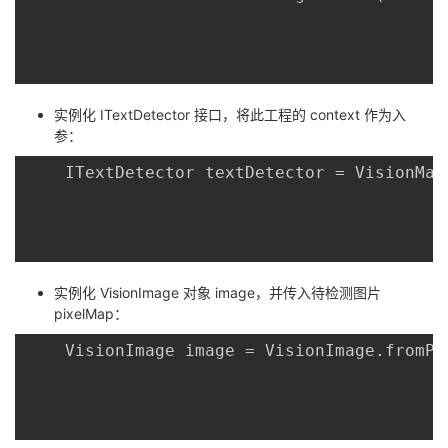
实例化 ITextDetector 接口，将此工程的 context 作为入
参：
	ITextDetector textDetector = VisionManager.getTextDetector(context);

实例化 VisionImage 对象 image，并传入待检测图片
pixelMap：
	VisionImage image = VisionImage.fromPixelMap(pixelMap);	
