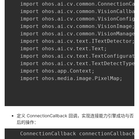
	import ohos.ai.cv.common.ConnectionCallback;

	import ohos.ai.cv.common.VisionCallback;

	import ohos.ai.cv.common.VisionConfiguration;

	import ohos.ai.cv.common.VisionImage;

	import ohos.ai.cv.common.VisionManager;

	import ohos.ai.cv.text.ITextDetector;

	import ohos.ai.cv.text.Text;

	import ohos.ai.cv.text.TextConfiguration;

	import ohos.ai.cv.text.TextDetectType;

	import ohos.app.Context;

	import ohos.media.image.PixelMap;

定义 ConnectionCallback 回调，实现连接能力引擎成功与否
后的操作：
	ConnectionCallback connectionCallback = new ConnectionCallback() {
