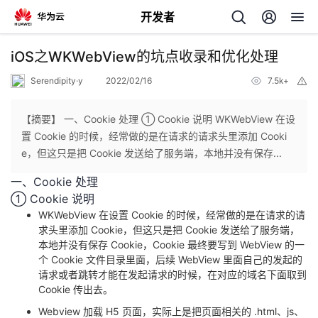
开发者
返
iOS之WKWebView的坑点收录和优化处理
回
Serendipity·y
2022/02/16
7.5k+
举
报
【摘要】 一、Cookie 处理 ① Cookie 说明 WKWebView 在设
置 Cookie 的时候，经常做的是在请求的请求头里添加 Cooki
e，但这只是把 Cookie 发送给了服务端，本地并没有保存...
个
一、Cookie 处理
① Cookie 说明
我
人
WKWebView 在设置 Cookie 的时候，经常做的是在请求的请
求头里添加 Cookie，但这只是把 Cookie 发送给了服务端，
的
主
本地并没有保存 Cookie，Cookie 最终要写到 WebView 的一
个 Cookie 文件目录里面，后续 WebView 里面自己的发起的
开
页
请求或者跳转才能在发起请求的时候，在对应的域名下面取到
Cookie 传出去。
发
Webview 加载 H5 页面，实际上是把页面相关的 .html、js、