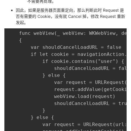
不需要再处理。
因此，如果是服务器页面重定向，那么判断此时 Request 是
否有需要的 Cookie，没有就 Cancel 掉，修改 Request 重新
发起。
	func webView(_ webView: WKWebView, decidePolicyFor navigationAction: WKNavigationAction, decisionHandler: @escaping (WKNavigationActionPolicy) -> Void)

	{

	    var shouldCancelLoadURL = false

	    if let cookie = navigationAction.request.value(forHTTPHeaderField: "Cookie") {

	        if cookie.contains("user") {

	            shouldCancelLoadURL = false

	        } else {

	            var request = URLRequest(url: URL(string: (navigationAction.request.url?.absoluteString)!)!)

	            request.addValue(getCookie(), forHTTPHeaderField: "Cookie")

	            webView.load(request)

	            shouldCancelLoadURL = true

	        }

	    } else {

	        var request = URLRequest(url: URL(string: (navigationAction.request.url?.absoluteString)!)!)
