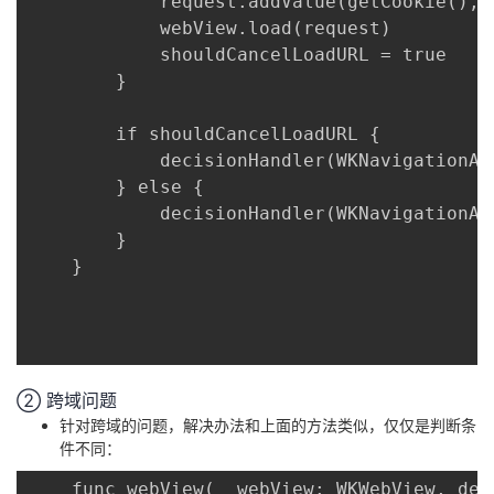
	        request.addValue(getCookie(), forHTTPHeaderField: "Cookie")

			webView.load(request)

			shouldCancelLoadURL = true

	    }

	    if shouldCancelLoadURL {

	    	decisionHandler(WKNavigationActionPolicy.cancel)

		} else {

			decisionHandler(WKNavigationActionPolicy.allow)

		}

	}

② 跨域问题
针对跨域的问题，解决办法和上面的方法类似，仅仅是判断条
件不同：
	func webView(_ webView: WKWebView, decidePolicyFor navigationAction: WKNavigationAction, decisionHandler: @escaping (WKNavigationActionPolicy) -> Void)
