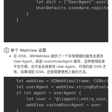
			let dict = ["UserAgent":user]

			UserDefaults.standard.register(defaults: dict)

		}

	}

② 单个 WebView 设置
在 iOS9，WKWebView 提供了一个非常便捷的属性去更改
User-Agent，就是 customUserAgent 属性，这样使用起来
不仅方便，也不会全局更改 User-Agent，可惜的是 iOS9 才
有，如果适配 iOS8，还是需要使用上面的方法。
	let webView = UIWebView(frame: CGRect.zero)

	let userAgent = webView.stringByEvaluatingJavaScript(from: "navigator.userAgent")

	if let agent = userAgent {

	    let user = "@\(agent);extra_user_agent"

	    webView.customUserAgent = user

	}
