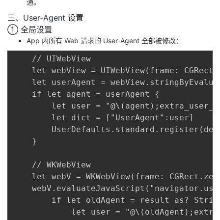
通。
三、User-Agent 设置
① 全局设置
App 内所有 Web 请求的 User-Agent 全部被修改：
	// UIWebView

	let webView = UIWebView(frame: CGRect.zero)

	let userAgent = webView.stringByEvaluatingJavaScript(from: "navigator.userAgent")

	if let agent = userAgent {

	    let user = "@\(agent);extra_user_agent"

	    let dict = ["UserAgent":user]

	    UserDefaults.standard.register(defaults: dict)

	}

	// WKWebView

	let webV = WKWebView(frame: CGRect.zero)

	webV.evaluateJavaScript("navigator.userAgent") { (result, error) in

		if let oldAgent = result as? String {

			let user = "@\(oldAgent);extra_user_agent"
