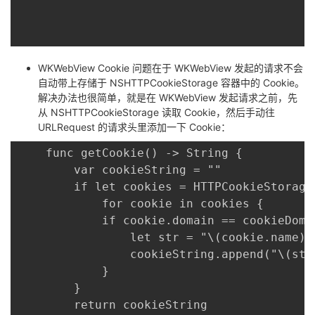
我
注
的
开
的
Programs
发
WKWebView Cookie 问题在于 WKWebView 发起的请求不会
支
自动带上存储于 NSHTTPCookieStorage 容器中的 Cookie。
者
解决办法也很简单，就是在 WKWebView 发起请求之前，先
从 NSHTTPCookieStorage 读取 Cookie，然后手动往
持
学
URLRequest 的请求头里添加一下 Cookie：
	func getCookie() -> String {

我
堂
	    var cookieString = ""

		if let cookies = HTTPCookieStorage.shared.cookies {

的
我
我
			for cookie in cookies {

			if cookie.domain == cookieDomain {

技
的
的
我
				let str = "\(cookie.name)=\(cookie.value)"

				cookieString.append("\(str);")

术
云
课
的
我
			}

		}

支
声
程
认
的
我
		return cookieString
