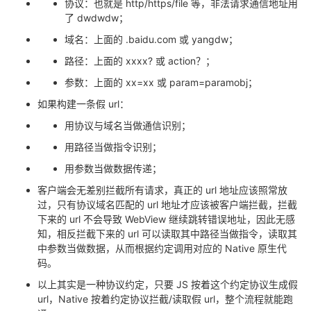
协议：也就是 http/https/file 等，非法请求通信地址用
了 dwdwdw；
域名：上面的 .baidu.com 或 yangdw；
路径：上面的 xxxx? 或 action？；
参数：上面的 xx=xx 或 param=paramobj；
如果构建一条假 url：
用协议与域名当做通信识别；
用路径当做指令识别；
用参数当做数据传递；
客户端会无差别拦截所有请求，真正的 url 地址应该照常放
过，只有协议域名匹配的 url 地址才应该被客户端拦截，拦截
下来的 url 不会导致 WebView 继续跳转错误地址，因此无感
知，相反拦截下来的 url 可以读取其中路径当做指令，读取其
中参数当做数据，从而根据约定调用对应的 Native 原生代
码。
以上其实是一种协议约定，只要 JS 按着这个约定协议生成假
url，Native 按着约定协议拦截/读取假 url，整个流程就能跑