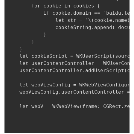
		for cookie in cookies {

			if cookie.domain == "baidu.tech" {

				let str = "\(cookie.name)=\(cookie.value)"

				cookieString.append("document.cookie='\(str);path=/;domain=baidu.tech';")

			}

		}

	}

	let cookieScript = WKUserScript(source: cookieString, injectionTime: .atDocumentStart, forMainFrameOnly: false)

	let userContentController = WKUserContentController()

	userContentController.addUserScript(cookieScript)

	let webViewConfig = WKWebViewConfiguration()

	webViewConfig.userContentController = userContentController

	let webV = WKWebView(frame: CGRect.zero, configuration: webViewConfig)
