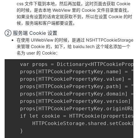
css 文件下载到本地，然后再加载，这时页面去获取 Cookie
的时候，是去本地 WebView 里的 Cookie 文件目录里查找，
者
如果没有设置的话肯定就获取不到，所以在设置 Cookie 的时
候，服务端和客户端都要设置。
我
② 服务端 Cookie 设置
在使用 UIWebView 的时候，是通过 NSHTTPCookieStorage
的
我
来管理 Cookie 的，如下，给 baidu.tech 这个域名添加一个
名为 user 的 Cookie：
博
的
我
	var props = Dictionary<HTTPCookiePropertyKey, Any>()

客
论
的
我
	props[HTTPCookiePropertyKey.name] = "user"

	props[HTTPCookiePropertyKey.value] = "admin"

坛
圈
的
我
	props[HTTPCookiePropertyKey.path] = "/"

	props[HTTPCookiePropertyKey.domain] = "baidu.tech"

子
直
的
我
	props[HTTPCookiePropertyKey.version] = "0"

	props[HTTPCookiePropertyKey.originURL] = "baidu.tech"

我
播
活
的
	if let cookie = HTTPCookie(properties: props) {

	    HTTPCookieStorage.shared.setCookie(cookie)

我
动
关
的
	}
