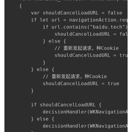
	{

	    var shouldCancelLoadURL = false

	    if let url = navigationAction.request.url?.absoluteString {

	        if url.contains("baidu.tech") { // 原来的域名

	            shouldCancelLoadURL = false

	        } else {

	        	// 重新发起请求，种Cookie

	            shouldCancelLoadURL = true

	        }

	    } else {

	    	// 重新发起请求，种Cookie

			shouldCancelLoadURL = true

	    }

	    if shouldCancelLoadURL {

	    	decisionHandler(WKNavigationActionPolicy.cancel)

		} else {

			decisionHandler(WKNavigationActionPolicy.allow)
