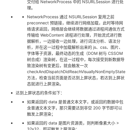
交付给 NetworkProcess 中的 NSURLSession 进行处
理。
NetworkProcess 通过 NSURLSession 复用之前
preconnect 预链接，继续进行网络加载，此时等待网
络请求返回，网络层会继续将数据通过进程间通信方式
传输给 WebContent 进程进行处理，开始流式进行数
据解析，一边接收一边处理，进行词法分析、语法分
析，并在这一过程中加载解析出来的 js、css、图片、
字体等子资源，最终动态的生成（DOM 树与 CSSOM
树合成）渲染树，在这一过程中，每次接受到新数据导
致渲染树有变更后，就会触发一次
checkAndDispatchDidReachVisuallyNonEmptyState
方法，检查当前页面是否达到上屏状态，若达到上屏状
态就进行上屏渲染。
达到上屏状态的条件如下：
如果返回的 data 是普通文本文字，或返回的数据中包
含普通文本文字，那只需要达到非空 200 字节即可以
触发上屏渲染；
如果返回的 data 是图片资源类，则判断像素大小 >
32*32，即可触发上屏渲染；