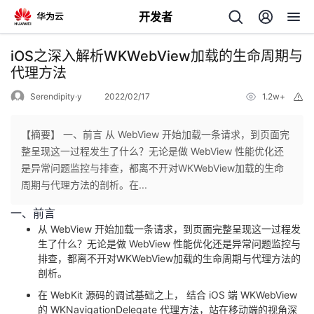
开发者
返
iOS之深入解析WKWebView加载的生命周期与
回
代理方法
Serendipity·y
2022/02/17
1.2w+
举
报
【摘要】 一、前言 从 WebView 开始加载一条请求，到页面完
整呈现这一过程发生了什么？无论是做 WebView 性能优化还
个
是异常问题监控与排查，都离不开对WKWebView加载的生命
周期与代理方法的剖析。在...
我
人
一、前言
从 WebView 开始加载一条请求，到页面完整呈现这一过程发
的
主
生了什么？无论是做 WebView 性能优化还是异常问题监控与
排查，都离不开对WKWebView加载的生命周期与代理方法的
开
页
剖析。
在 WebKit 源码的调试基础之上， 结合 iOS 端 WKWebView
发
的 WKNavigationDelegate 代理方法，站在移动端的视角深