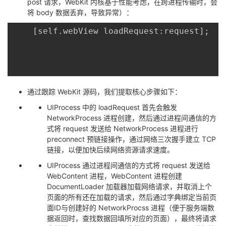
post 请求，WebKit 内核基于性能考虑，在跨进程传输时，会
持
建
证
实
的
将 body 数据丢弃，导致异常）：
议
验
收
	[self.webView loadRequest:request];

藏
通过跟踪 WebKit 源码，我们提取核心步骤如下：
UIProcess 中的 loadRequest 首先会触发
NetworkProcess 进程创建，然后通过进程间通信的方
式将 request 发送给 NetworkProcess 进程进行
preconnect 预链接操作，通过网络三次握手建立 TCP
链接，以便加快后续网络资源请求速度。
UIProcess 通过进程间通信的方式将 request 发送给
WebContent 进程，WebContent 进程创建
DocumentLoader 加载器加载网络请求，并取消上个
页面的所有还在加载的请求，然后通过字典绑定当前页
面ID与创建好的 NetworkProcss 进程（便于服务端数
据返回时，查找数据回填所对应的页面），最终将请求