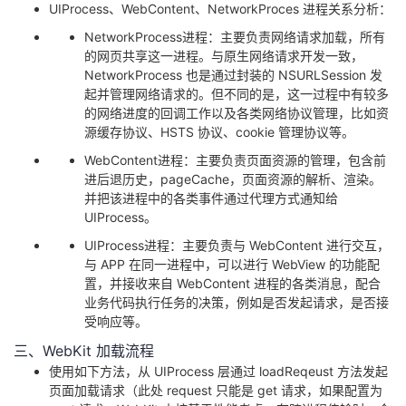
UIProcess、WebContent、NetworkProces 进程关系分析：
我
注
的
开
NetworkProcess进程：主要负责网络请求加载，所有
的网页共享这一进程。与原生网络请求开发一致，
的
Programs
发
NetworkProcess 也是通过封装的 NSURLSession 发
起并管理网络请求的。但不同的是，这一过程中有较多
支
者
的网络进度的回调工作以及各类网络协议管理，比如资
源缓存协议、HSTS 协议、cookie 管理协议等。
持
学
WebContent进程：主要负责页面资源的管理，包含前
进后退历史，pageCache，页面资源的解析、渲染。
我
堂
并把该进程中的各类事件通过代理方式通知给
UIProcess。
的
我
我
UIProcess进程：主要负责与 WebContent 进行交互，
与 APP 在同一进程中，可以进行 WebView 的功能配
技
的
置，并接收来自 WebContent 进程的各类消息，配合
的
我
业务代码执行任务的决策，例如是否发起请求，是否接
受响应等。
术
云
课
的
我
三、WebKit 加载流程
支
声
使用如下方法，从 UIProcess 层通过 loadReqeust 方法发起
程
认
的
我
页面加载请求（此处 request 只能是 get 请求，如果配置为