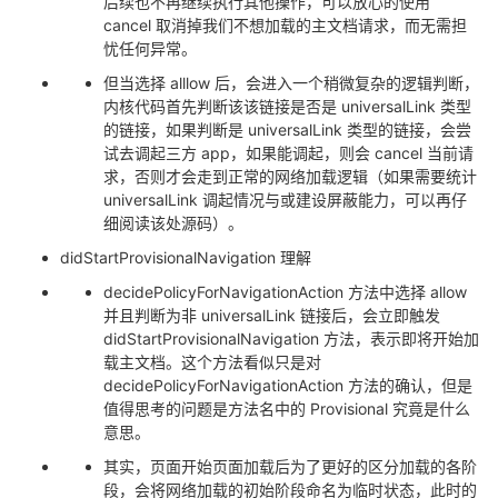
后续也不再继续执行其他操作，可以放心的使用
cancel 取消掉我们不想加载的主文档请求，而无需担
忧任何异常。
但当选择 alllow 后，会进入一个稍微复杂的逻辑判断，
内核代码首先判断该该链接是否是 universalLink 类型
的链接，如果判断是 universalLink 类型的链接，会尝
试去调起三方 app，如果能调起，则会 cancel 当前请
求，否则才会走到正常的网络加载逻辑（如果需要统计
universalLink 调起情况与或建设屏蔽能力，可以再仔
细阅读该处源码）。
didStartProvisionalNavigation 理解
decidePolicyForNavigationAction 方法中选择 allow
并且判断为非 universalLink 链接后，会立即触发
didStartProvisionalNavigation 方法，表示即将开始加
载主文档。这个方法看似只是对
decidePolicyForNavigationAction 方法的确认，但是
值得思考的问题是方法名中的 Provisional 究竟是什么
意思。
其实，页面开始页面加载后为了更好的区分加载的各阶
段，会将网络加载的初始阶段命名为临时状态，此时的