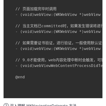
	// 页面加载完毕时调用

	- (void)webView:(WKWebView *)webView didFinishNavigation:(null_unspecified WKNavigation *)navigation; 

	// 当主文档已committed时，如果发生错误将进行调用

	- (void)webView:(WKWebView *)webView didFailNavigation:(null_unspecified WKNavigation *)navigation withError:(NSError *)error; 

	// 如果需要证书验证，进行验证，一般使用默认证书策略即可 

	- (void)webView:(WKWebView *)webView didReceiveAuthenticationChallenge:(NSURLAuthenticationChallenge *)challenge completionHandler:(void (^)(NSURLSessionAuthChallengeDisposition disposition, NSURLCredential *__nullable credential))completionHandler; 

	// 9.0才能使用，web内容处理中断时会触发，可针对该情况进行reload操作，可解决部分白屏问题 

	- (void)webViewWebContentProcessDidTerminate:(WKWebView *)webView NS_AVAILABLE(10_11, 9_0); 

	@end

② 深入理解 WKNavigationDelegate 方法