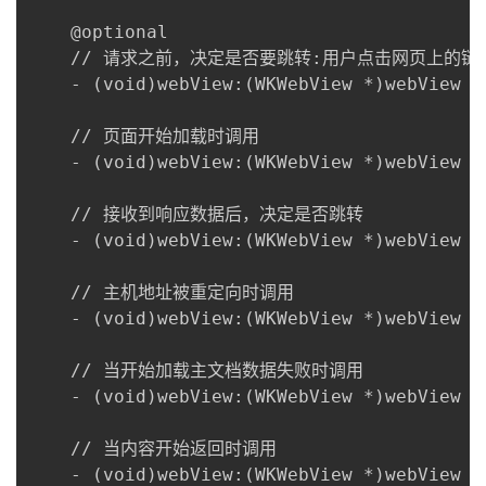
	@optional

	// 请求之前，决定是否要跳转:用户点击网页上的链接，需要打开新页面时，将先调用这个方法。

	- (void)webView:(WKWebView *)webView decidePolicyForNavigationAction:(WKNavigationAction *)navigationAction decisionHandler:(void (^)(WKNavigationActionPolicy))decisionHandler; 

	// 页面开始加载时调用

	- (void)webView:(WKWebView *)webView didStartProvisionalNavigation:(null_unspecified WKNavigation *)navigation; 

	// 接收到响应数据后，决定是否跳转

	- (void)webView:(WKWebView *)webView decidePolicyForNavigationResponse:(WKNavigationResponse *)navigationResponse decisionHandler:(void (^)(WKNavigationResponsePolicy))decisionHandler; 

	// 主机地址被重定向时调用

	- (void)webView:(WKWebView *)webView didReceiveServerRedirectForProvisionalNavigation:(null_unspecified WKNavigation *)navigation; 

	// 当开始加载主文档数据失败时调用

	- (void)webView:(WKWebView *)webView didFailProvisionalNavigation:(null_unspecified WKNavigation *)navigation withError:(NSError *)error; 

	// 当内容开始返回时调用

	- (void)webView:(WKWebView *)webView didCommitNavigation:(null_unspecified WKNavigation *)navigation; 
