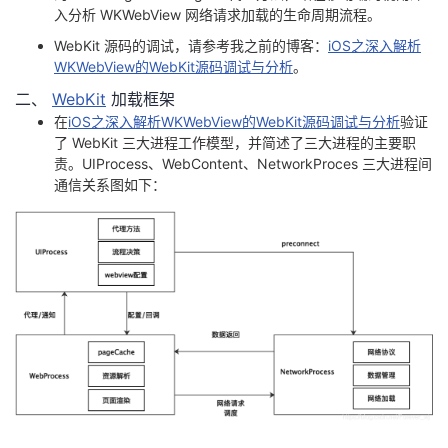
入分析 WKWebView 网络请求加载的生命周期流程。
者
WebKit 源码的调试，请参考我之前的博客：
iOS之深入解析
WKWebView的WebKit源码调试与分析
。
我
二、
WebKit
加载框架
在
iOS之深入解析WKWebView的WebKit源码调试与分析
验证
的
我
了 WebKit 三大进程工作模型，并简述了三大进程的主要职
责。UIProcess、WebContent、NetworkProces 三大进程间
博
的
我
通信关系图如下：
客
论
的
我
坛
圈
的
我
子
直
的
我
我
播
活
的
我
动
关
的