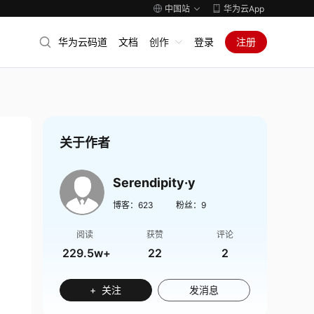
中国站
华为云App
华为云码道
文档
创作
登录
注册
关于作者
Serendipity·y
博客：
623
粉丝：
9
阅读
获赞
评论
229.5w+
22
2
+ 关注
发消息