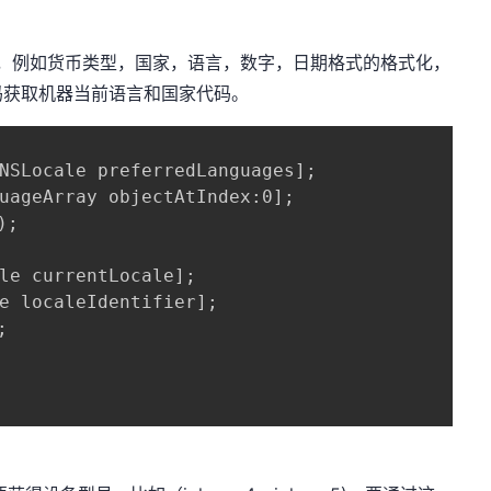
设置，例如货币类型，国家，语言，数字，日期格式的格式化，
码获取机器当前语言和国家代码。
NSLocale preferredLanguages];  

uageArray objectAtIndex:0];  

;

le currentLocale];  

e localeIdentifier];  

  
