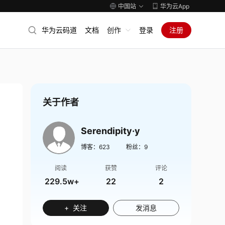
中国站
华为云App
华为云码道
文档
创作
登录
注册
关于作者
Serendipity·y
博客：
623
粉丝：
9
阅读
获赞
评论
229.5w+
22
2
+ 关注
发消息