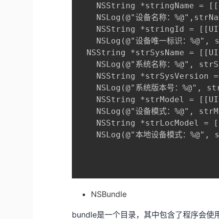
    NSString *stringName = [[
    NSLog(@"设备名称：%@",strNam
    NSString *stringId = [[UI
    NSLog(@"设备唯一标识：%@", s
  NSString *strSysName = [[UI
    NSLog(@"系统名称：%@", strSy
    NSString *strSysVersion =
    NSLog(@"系统版本号：%@", strS
    NSString *strModel = [[UI
    NSLog(@"设备模式：%@", strMod
    NSString *strLocModel = [
    NSLog(@"本地设备模式：%@", st
NSBundle
bundle是一个目录，其中包含了程序会