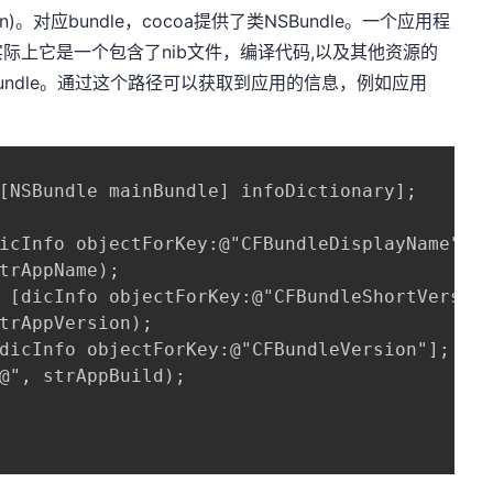
in)。对应bundle，cocoa提供了类NSBundle。一个应用程
际上它是一个包含了nib文件，编译代码,以及其他资源的
bundle。通过这个路径可以获取到应用的信息，例如应用
[NSBundle mainBundle] infoDictionary];

icInfo objectForKey:@"CFBundleDisplayName"];

rAppName);

 [dicInfo objectForKey:@"CFBundleShortVersion
rAppVersion);

dicInfo objectForKey:@"CFBundleVersion"];

", strAppBuild);
