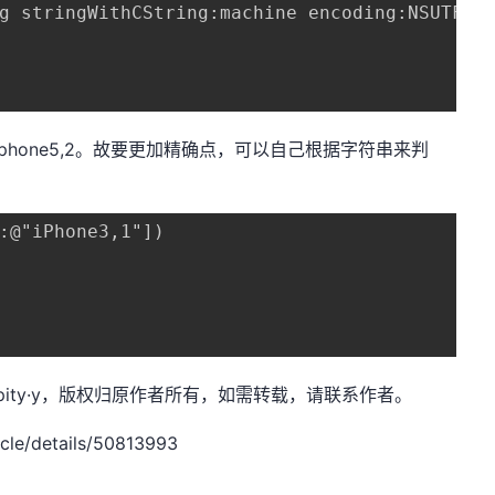
g stringWithCString:machine encoding:NSUTF8St
如iphone5,2。故要更加精确点，可以自己根据字符串来判
:@"iPhone3,1"])    

rendipity·y，版权归原作者所有，如需转载，请联系作者。
le/details/50813993