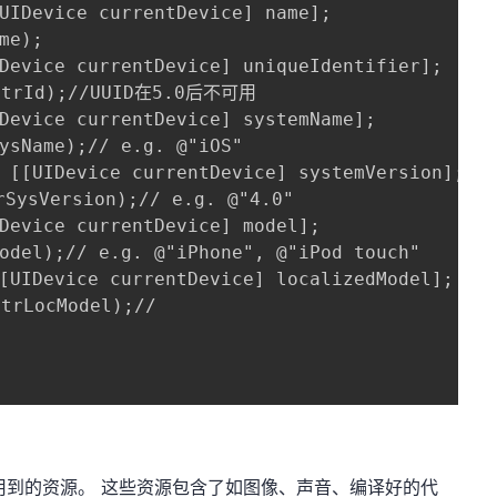
UIDevice currentDevice] name];

e);

Device currentDevice] uniqueIdentifier];

trId);//UUID在5.0后不可用

Device currentDevice] systemName];

sName);// e.g. @"iOS"

 [[UIDevice currentDevice] systemVersion];

ysVersion);// e.g. @"4.0"

Device currentDevice] model];

el);// e.g. @"iPhone", @"iPod touch"

[UIDevice currentDevice] localizedModel];

rLocModel);// 

使用到的资源。 这些资源包含了如图像、声音、编译好的代