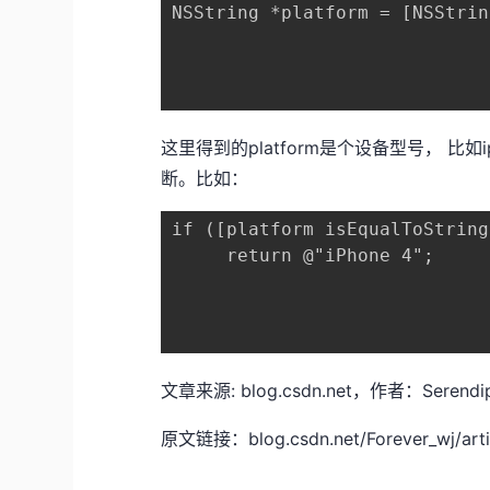
NSString *platform = [NSStrin
这里得到的platform是个设备型号， 比
断。比如：
if ([platform isEqualToString
     return @"iPhone 4";

文章来源: blog.csdn.net，作者：Se
原文链接：blog.csdn.net/Forever_wj/artic