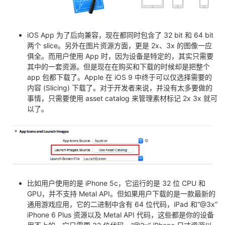
我
注
的
开
的
iOS App 为了后向兼容，现在都同时包含了 32 bit 和 64 bit
Programs
发
两个 slice。另外在图片资源方面，更是 2x、3x 的图像一应
俱全。而用户使用 App 时，因为设备是特定的，其实只需要
支
者
其中的一套资源。但是现在在购买和下载的时候却是把整个
app 包都下载了。Apple 在 iOS 9 中终于可以仅选择需要的
持
学
内容 (Slicing) 下载了。对于开发者来说，并没有太多要做的
事情，只需要使用 asset catalog 来管理素材标记 2x 3x 就可
以了。
我
堂
的
我
我
技
的
的
我
术
云
课
的
我
比如用户使用的是 iPhone 5c，它运行的是 32 位 CPU 和
GPU，并不支持 Metal API。但如果用户下载的是一款最新的
通用游戏应用，它的二进制中含有 64 位代码，iPad 和“@3x”
支
声
程
认
的
我
iPhone 6 Plus 资源以及 Metal API 代码，这些都是你的设备