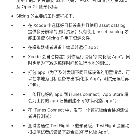
用不上的。它只需要 32 位代码，“@2x” iPhone 尺寸资源以
持
建
证
实
的
及 OpenGL 图形代码。
Slicing 的主要的工作流程如下：
议
验
收
在 Xcode 中选择好目标设备并且使用 asset catalog
提供多分辨率的图片资源；只有使用 asset catalog 才
藏
能正确使 Slicing 作用于资源文件；
在模拟器或者设备上编译并运行 app；
Xcode 会自动构建针对你运行设备的“简化版 App”，同
时也是为了减少编译时间和进行本地的测试；
打包 app（为了及时发现不同目标设备的配置错误，可
以在本地为目标设备导出“简化版 App”，测试无误后再
打包)；
上传打包好的 app 到 iTunes connect。App Store 将
会为上传的 app 归档创建不同的"简化版 app"；
在 iTunes Connect 中，发布一个预览版给合格的测试
者进行测试；
测试者通过 TestFlight 下载预览版，TestFlight 会自动
根据测试者的设备下载合适的“简化版 App”。