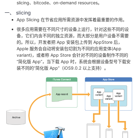
slicing、bitcode、on-demand resources。
者
一、 slicing
App Slicing 在节省应用所需资源中发挥着最重要的作用。
我
很多应用需要在不同尺寸的设备上运行，针对这些不同的设
备，它们内含不同的独立资源，而大部分是用户设备不需要
的
我
的。所以，开发者把 App 安装包上传到 AppStore 后，
Apple 服务会自动将安装包切割为不同的应用变体(App
variant)，或者称 App Store 会针对不同的设备制作不同的
博
的
我
“简化版 App”，当下载 App 时，系统会根据设备型号下载安
装不同的“简化版 App”（iOS9.0.2 以上支持）。
客
论
的
我
坛
圈
的
我
子
直
的
我
我
播
活
的
我
动
关
的