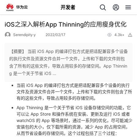
开发者
返
iOS之深入解析App Thinning的应用瘦身优化
回
Serendipity·y
2022/02/17
4.3k+
举
报
【摘要】 当前 iOS App 的编译打包方式是把适配兼容多个设备
的执行文件及资源文件合并一个文件，上传和下载的文件则包
含了所有的这些文件，导致占用较多的存储空间。App Thinnin
个
g 是一个关于节省 iOS ...
当前 iOS App 的编译打包方式是把适配兼容多个设备的执行
我
人
文件及资源文件合并一个文件，上传和下载的文件则包含了所
有的这些文件，导致占用较多的存储空间。
的
主
App Thinning 是一个关于节省 iOS 设备存储空间的功能，它
可以让 App Store 和操作系统在安装、更新及运行 iOS 或者
开
页
watchOS 的 App 等场景时，通过一系列的优化，尽可能减少
安装包的大小，仅下载所需的资源，减少 App 的占用空间，
发
从而节省设备的存储空间。这个过程包括了三个过程：