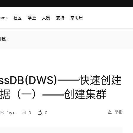
rams
社区
学堂
大赛
支持
茶思屋
创建集群
ssDB(DWS)——快速创建
数据（一）——创建集群
举报
1w+
0
0