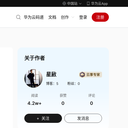
中国站
华为云App
华为云码道
文档
创作
登录
注册
关于作者
星敐
博客：
5
粉丝：
0
阅读
获赞
评论
4.2w+
0
0
+ 关注
发消息