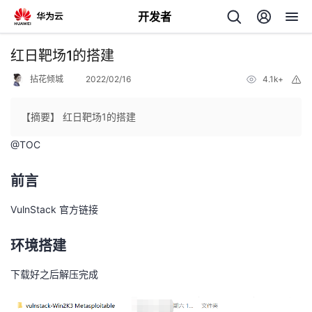
开发者
返
红日靶场1的搭建
回
拈花倾城
2022/02/16
4.1k+
举
报
【摘要】 红日靶场1的搭建
@
TOC
个
前言
我
人
VulnStack 官方链接
的
主
环境搭建
开
页
下载好之后解压完成
发