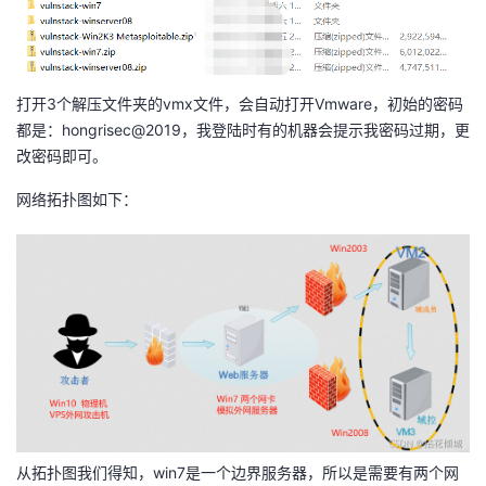
者
我
打开3个解压文件夹的vmx文件，会自动打开Vmware，初始的密码
都是：hongrisec@2019，我登陆时有的机器会提示我密码过期，更
的
我
改密码即可。
博
的
我
网络拓扑图如下：
客
论
的
我
坛
圈
的
我
子
直
的
我
我
播
活
的
我
动
关
的
从拓扑图我们得知，win7是一个边界服务器，所以是需要有两个网