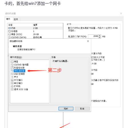
卡的，首先给win7添加一个网卡
我
注
的
开
的
Programs
发
支
者
持
学
我
堂
的
我
我
技
的
的
我
术
云
课
的
我
支
声
程
认
的
我