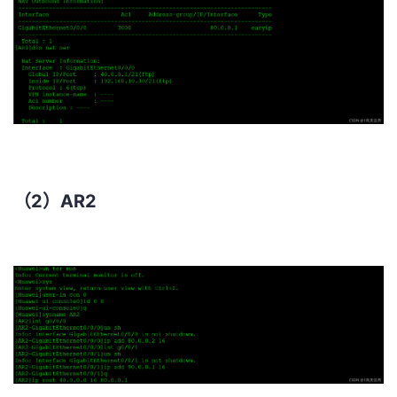
（2）AR2