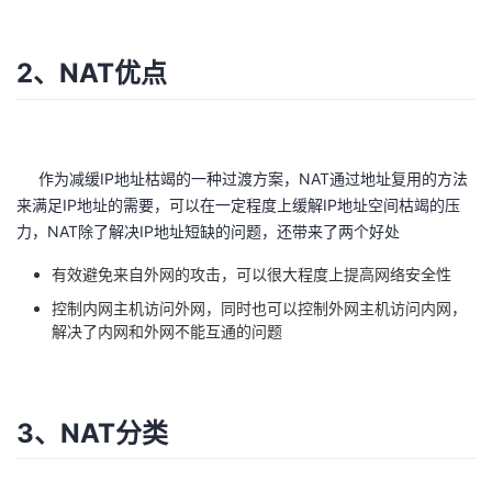
我
注
的
开
2、NAT优点
的
Programs
发
支
者
作为减缓IP地址枯竭的一种过渡方案，NAT通过地址复用的方法
持
学
来满足IP地址的需要，可以在一定程度上缓解IP地址空间枯竭的压
力，NAT除了解决IP地址短缺的问题，还带来了两个好处
我
堂
有效避免来自外网的攻击，可以很大程度上提高网络安全性
的
我
我
控制内网主机访问外网，同时也可以控制外网主机访问内网，
解决了内网和外网不能互通的问题
技
的
的
我
术
云
课
的
我
3、NAT分类
支
声
程
认
的
我