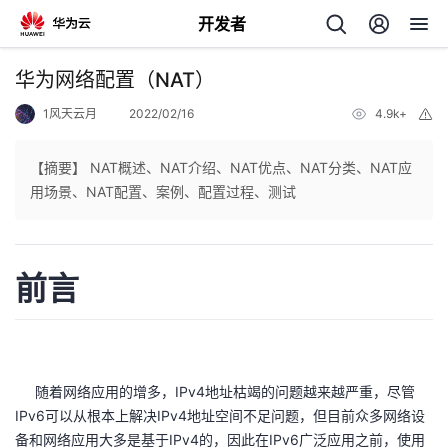
开发者
返
华为网络配置（NAT）
回
1风天云月
2022/02/16
4.9k+
举
报
【摘要】 NAT概述、NAT介绍、NAT优点、NAT分类、NAT应
用场景、NAT配置、案例、配置过程、测试
个
前言
我
人
的
主
开
页
随着网络应用的增多，IPv4地址枯竭的问题越来越严重，尽管
IPv6可以从根本上解决IPv4地址空间不足问题，但目前众多网络设
发
备和网络应用大多是基于IPv4的，因此在IPv6广泛应用之前，使用