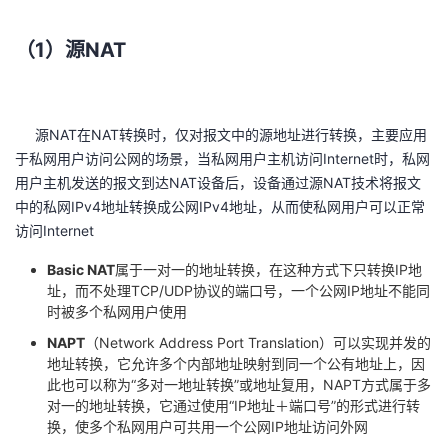
持
建
证
实
的
（1）源NAT
议
验
收
藏
源NAT在NAT转换时，仅对报文中的源地址进行转换，主要应用
于私网用户访问公网的场景，当私网用户主机访问Internet时，私网
用户主机发送的报文到达NAT设备后，设备通过源NAT技术将报文
中的私网IPv4地址转换成公网IPv4地址，从而使私网用户可以正常
访问Internet
Basic NAT
属于一对一的地址转换，在这种方式下只转换IP地
址，而不处理TCP/UDP协议的端口号，一个公网IP地址不能同
时被多个私网用户使用
NAPT
（Network Address Port Translation）可以实现并发的
地址转换，它允许多个内部地址映射到同一个公有地址上，因
此也可以称为“多对一地址转换”或地址复用，NAPT方式属于多
对一的地址转换，它通过使用“IP地址＋端口号”的形式进行转
换，使多个私网用户可共用一个公网IP地址访问外网