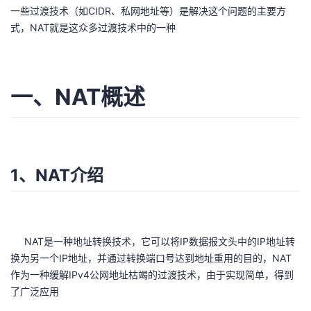
一些过渡技术（如CIDR、私网地址等）是解决这个问题的主要方
者
式，NAT就是这众多过渡技术中的一种
我
一、NAT概述
的
我
博
的
我
客
论
的
我
1、NAT介绍
坛
圈
的
我
子
直
的
我
NAT是一种地址转换技术，它可以将IP数据报文头中的IP地址转
我
播
活
的
换为另一个IP地址，并通过转换端口号达到地址重用的目的，NAT
作为一种缓解IPv4公网地址枯竭的过渡技术，由于实现简单，得到
我
动
关
了广泛应用
的