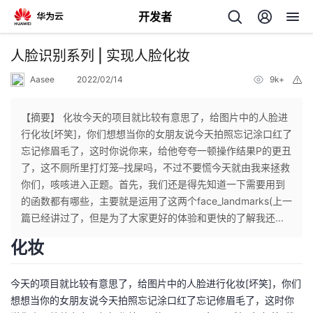
开发者
返
人脸识别系列 | 实现人脸化妆
回
Aasee
2022/02/14
9k+
举
报
【摘要】 化妆今天的项目就比较有意思了，给图片中的人脸进
行化妆[坏笑]，你们想想当你的女朋友说今天拍照忘记涂口红了
忘记修眉毛了，这时你说你来，给他夸夸一顿操作结果P的更丑
个
了，这不厕所里打灯笼–找屎吗，不过不要慌今天就由我来拯救
你们，咳咳进入正题。首先，我们还是得先知道一下需要用到
我
人
的函数都有哪些，主要就是运用了这两个face_landmarks(上一
篇已经讲过了，但是为了大家更好的体验和更快的了解我还...
的
主
化妆
开
页
今天的项目就比较有意思了，给图片中的人脸进行化妆[坏笑]，你们
想想当你的女朋友说今天拍照忘记涂口红了忘记修眉毛了，这时你
发