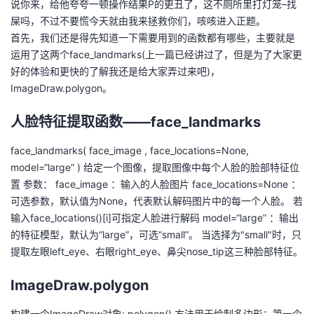
说你来，给他夸夸一顿操作结果P的更丑了，这不厕所里打灯笼–找
屎吗，不过不要慌今天就由我来拯救你们，咳咳进入正题。
者
首先，我们还是得先知道一下需要用到的函数都有哪些，主要就是
运用了这两个face_landmarks(上一篇已经讲过了，但是为了大家更
我
好的体验和更快的了解我还是给大家弄过来吧)，
ImageDraw.polygon。
的
我
人脸特征提取函数——face_landmarks
博
的
我
face_landmarks( face_image , face_locations=None,
客
论
的
我
model=“large” ) 给定一个图像，提取图像中每个人脸的脸部特征位
置 参数： face_image ：输入的人脸图片 face_locations=None ：
坛
圈
的
我
可选参数，默认值为None，代表默认解码图片中的每一个人脸。 若
输入face_locations()[i]可指定人脸进行解码 model=“large” ：输出
子
直
的
我
的特征模型，默认为“large”，可选“small”。 当选择为"small"时，只
提取左眼left_eye、右眼right_eye、鼻尖nose_tip这三种脸部特征。
我
播
活
的
ImageDraw.polygon
我
动
关
的
构建一个ImageDraw对象: polygon() 方法用于绘制多边形：第一个