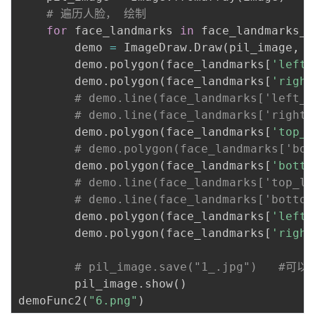
持
建
证
实
的
# 遍历人脸， 绘制
for
 face_landmarks 
in
 face_landmarks_l
议
验
收
        demo 
=
 ImageDraw
.
Draw
(
pil_image
,
'
        demo
.
polygon
(
face_landmarks
[
'left_
藏
        demo
.
polygon
(
face_landmarks
[
'right
# demo.line(face_landmarks['left_e
# demo.line(face_landmarks['right_
        demo
.
polygon
(
face_landmarks
[
'top_l
# demo.polygon(face_landmarks['bot
        demo
.
polygon
(
face_landmarks
[
'botto
# demo.line(face_landmarks['top_li
# demo.line(face_landmarks['bottom
        demo
.
polygon
(
face_landmarks
[
'left_
        demo
.
polygon
(
face_landmarks
[
'right
# pil_image.save("1_.jpg")   #
        pil_image
.
show
(
)
demoFunc2
(
"6.png"
)