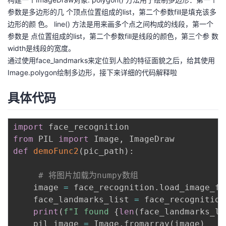
我
注
的
开
参数是多边形的几 个顶点位置组成的list，第二个参数fill是填充该多
边形的颜 色。 line() 方法是用来画多个点之间构成的线段，第一个
的
Programs
发
参数是 点位置组成的list，第二个参数fill是线段的颜色，第三个参 数
width是线段的宽度。
支
者
通过使用face_landmarks来定位到人脸的特征面貌之后，给其使用
Image.polygon绘制多边形，接下来详细的代码解释啦
持
学
具体代码
我
堂
import
的
我
我
from
 PIL 
import
 Image
,
def
demoFunc2
(
pic_path
)
:
技
的
的
我
# 将图片加载为numpy数组
术
云
课
的
我
    image 
=
 face_recognition
.
load_image_fi
    face_landmarks_list 
=
 face_recognition
支
声
程
认
的
我
print
(
f"I found 
{
len
(
face_landmarks_li
    pil_image 
=
 Image
.
fromarray
(
image
)