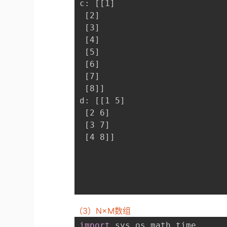
c: [[1]

 [2]

 [3]

 [4]

 [5]

 [6]

 [7]

 [8]]

d: [[1 5]

 [2 6]

 [3 7]

 [4 8]]

（3）N×M数组
import
 sys
,
os
,
math
,