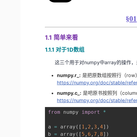
§
01
1.1 简单来看
1.1.1 对于1D数组
这三个用于对numpy中array的操作
numpy.r_:
是把原数组按照行（ro
https://numpy.org/doc/stable/ref
numpy.c_:
是吧原书按照列（colu
https://numpy.org/doc/stable/ref
from
 numpy 
import
*
a 
=
 array
(
[
1
,
2
,
3
,
4
]
)
b 
=
 array
(
[
5
,
6
,
7
,
8
]
)