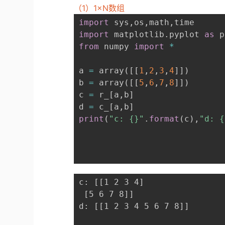
（1）1×N数组
import
 sys
,
os
,
math
,
import
 matplotlib
.
pyplot 
as
from
 numpy 
import
*
a 
=
 array
(
[
[
1
,
2
,
3
,
4
]
]
)
b 
=
 array
(
[
[
5
,
6
,
7
,
8
]
]
)
c 
=
 r_
[
a
,
b
]
d 
=
 c_
[
a
,
b
]
print
(
"c: {}"
.
format
(
c
)
,
"d: {
c: [[1 2 3 4]

 [5 6 7 8]]

d: [[1 2 3 4 5 6 7 8]]
