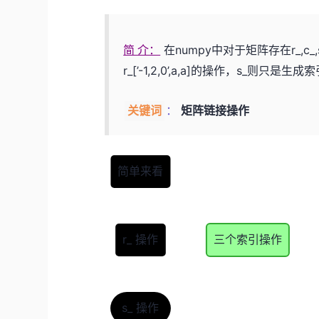
在numpy中对于矩阵存在r_,c
简 介：
r_[’-1,2,0’,a,a]的操作，s_则只是
矩阵链接操作
关键词
：
简单来看
r_ 操作
三个索引操作
s_ 操作