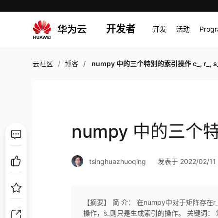
开发者
开发
活动
Prog
云社区
博客
numpy 中的三个特别的索引操作 c_, r_, s
numpy 中的三个特别
tsinghuazhuoqing
发表于 2022/02/11 
【摘要】 简 介： 在numpy中对于矩阵存在r_,c_
操作，s_则只是生成索引的操作。 关键词： 矩