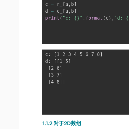
c 
=
 r_
[
a
,
b
]
d 
=
 c_
[
a
,
b
]
print
(
"c: {}"
.
format
(
c
)
,
"d: {
c: [1 2 3 4 5 6 7 8]

d: [[1 5]

 [2 6]

 [3 7]

 [4 8]]

1.1.2 对于2D数组