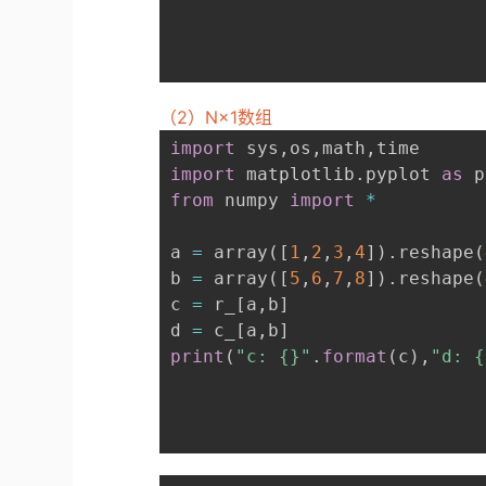
（2）N×1数组
import
 sys
,
os
,
math
,
import
 matplotlib
.
pyplot 
as
from
 numpy 
import
*
a 
=
 array
(
[
1
,
2
,
3
,
4
]
)
.
reshape
(
b 
=
 array
(
[
5
,
6
,
7
,
8
]
)
.
reshape
(
c 
=
 r_
[
a
,
b
]
d 
=
 c_
[
a
,
b
]
print
(
"c: {}"
.
format
(
c
)
,
"d: {