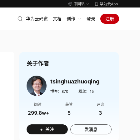
中国站
华为云App
华为云码道
文档
创作
登录
注册
关于作者
tsinghuazhuoqing
博客：
870
粉丝：
15
阅读
获赞
评论
299.8w+
5
3
+ 关注
发消息