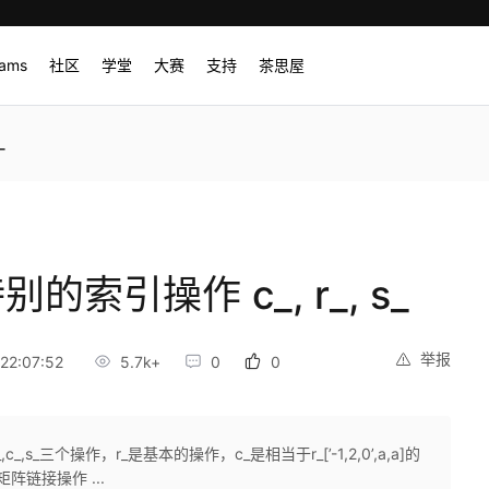
rams
社区
学堂
大赛
支持
茶思屋
_
的索引操作 c_, r_, s_
举报
22:07:52
5.7k+
0
0
,s_三个操作，r_是基本的操作，c_是相当于r_[’-1,2,0’,a,a]的
阵链接操作 ...