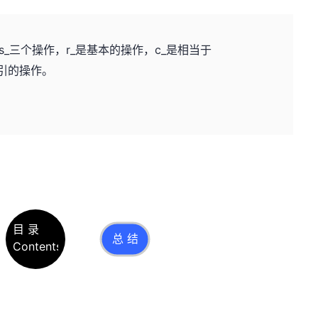
_,s_三个操作，r_是基本的操作，c_是相当于
生成索引的操作。
目 录
总 结
Contents