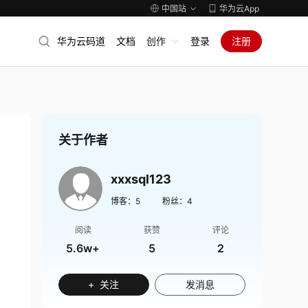
中国站
华为云App
华为云码道
文档
创作
登录
注册
关于作者
xxxsql123
博客：
5
粉丝：
4
阅读
获赞
评论
5.6w+
5
2
+ 关注
发消息