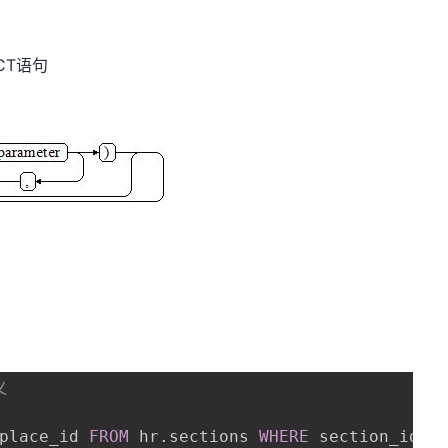
CT语句
义
place_id 
FROM
 hr
.
sections 
WHERE
 section_id 
<