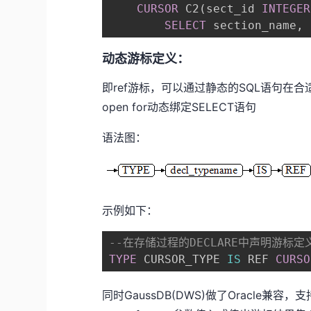
CURSOR
 C2
(
sect_id 
INTEGER
SELECT
 section_name
,
 
动态游标定义：
即ref游标，可以通过静态的SQL语句在
open for动态绑定SELECT语句
语法图：
示例如下：
--在存储过程的DECLARE中声明游标定
TYPE
 CURSOR_TYPE 
IS
 REF 
CURSO
同时GaussDB(DWS)做了Oracle兼容，
支