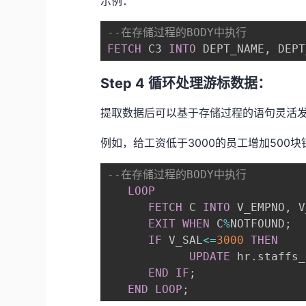
示例：
--在存储过程的BODY中执行
FETCH
 C3 
INTO
 DEPT_NAME
,
 DEPT
Step 4 循环处理游标数据：
提取数据后可以基于存储过程的语句灵活
例如，给工资低于3000的员工增加500块
--在存储过程的BODY中执行
LOOP
FETCH
 C 
INTO
 V_EMPNO
,
 V
EXIT
WHEN
 C
%
NOTFOUND
;
IF
 V_SAL
<=
3000
THEN
UPDATE
 hr
.
staffs_
END
IF
;
END
LOOP
;