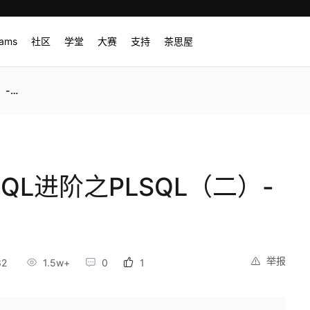
rams
社区
学堂
大赛
支持
茶思屋
游标
 SQL进阶之PLSQL（二）-
举报
32
1.5w+
0
1