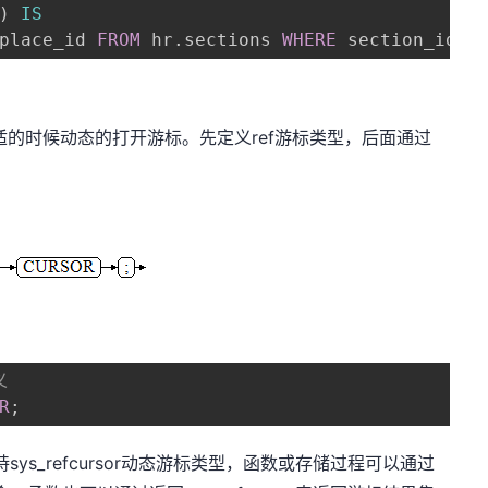
)
IS
place_id 
FROM
 hr
.
sections 
WHERE
 section_id 
<
合适的时候动态的打开游标。先定义ref游标类型，后面通过
义
R
;
持sys_refcursor动态游标类型，函数或存储过程可以通过