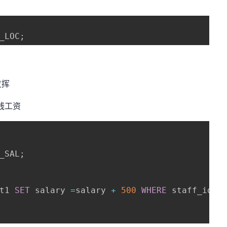
_LOC
;
发挥
钱工资
_SAL
;
t1 
SET
 salary 
=
salary 
+
500
WHERE
 staff_id 
=