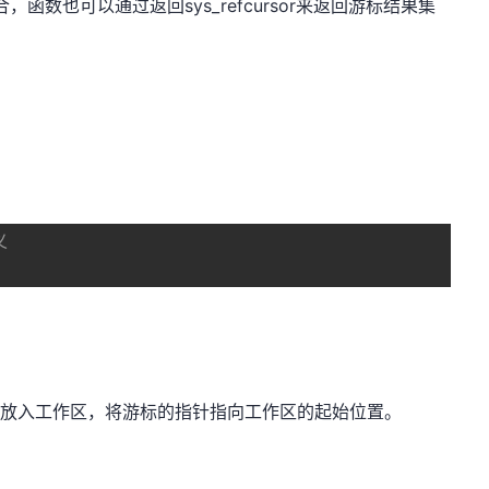
集合，函数也可以通过返回sys_refcursor来返回游标结果集
义
果集放入工作区，将游标的指针指向工作区的起始位置。