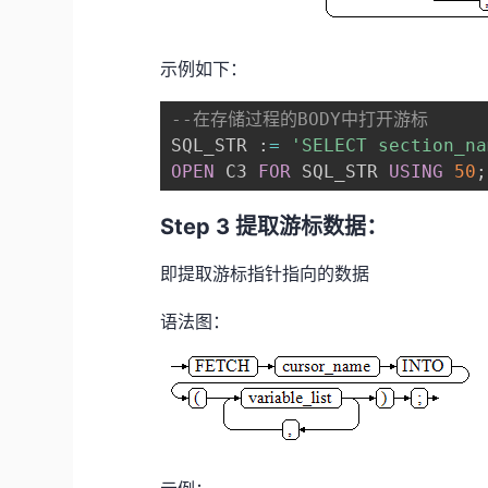
示例如下：
--在存储过程的BODY中打开游标
SQL_STR :
=
'SELECT section_na
OPEN
 C3 
FOR
 SQL_STR 
USING
50
;
Step 3 提取游标数据：
即提取游标指针指向的数据
语法图：