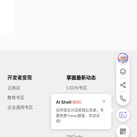
开发者变现
掌握最新动态
云商店
CSDN专区
教育专区
知乎
AI Shell
企业通用专区
开源中国
自然语言对话管理云资源，专
属免费Token额度，欢迎试
51CTO
用！
今日头条
GitCode