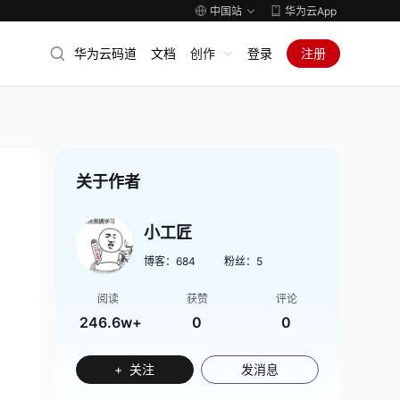
中国站
华为云App
华为云码道
文档
创作
登录
注册
关于作者
小工匠
博客：
684
粉丝：
5
阅读
获赞
评论
246.6w+
0
0
+ 关注
发消息