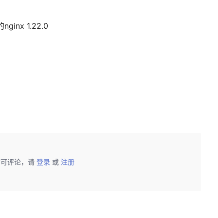
inx 1.22.0
后可评论，请
登录
或
注册