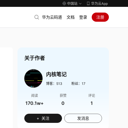
中国站
华为云App
华为云码道
文档
登录
注册
关于作者
内核笔记
博客：
513
粉丝：
17
阅读
获赞
评论
170.1w+
0
1
+ 关注
发消息