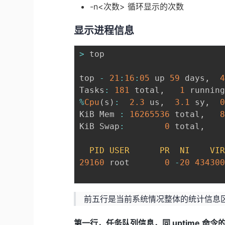
-n<次数> 循环显示的次数
显示进程信息
>
 top

top 
-
21
:
16
:
05
 up 
59
 days
,
Tasks
:
181
 total
,
1
 runnin
%
Cpu
(
s
)
:
2.3
 us
,
3.1
 sy
,
KiB Mem 
:
16265536
 total
,
KiB Swap
:
0
 total
,
PID
USER
PR
NI
VI
29160
 root       
0
-
20
43430
前五行是当前系统情况整体的统计信息
第一行，任务队列信息，同 uptime 命