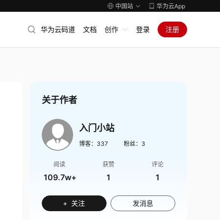
中国站
华为云App
华为云码道
文档
创作
登录
注册
关于作者
入门小站
博客：
337
粉丝：
3
阅读
获赞
评论
109.7w+
1
1
+ 关注
发消息