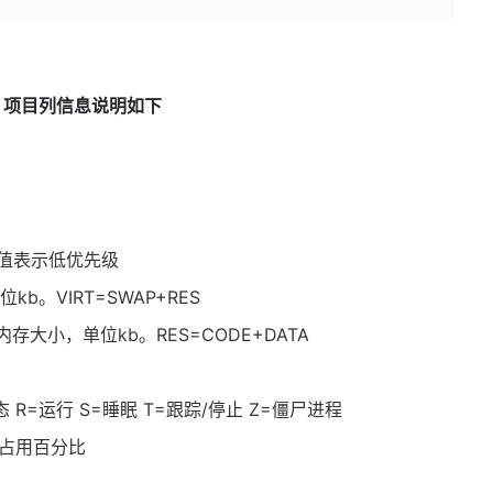
，项目列信息说明如下
，正值表示低优先级
b。VIRT=SWAP+RES
存大小，单位kb。RES=CODE+DATA
R=运行 S=睡眠 T=跟踪/停止 Z=僵尸进程
间占用百分比
比