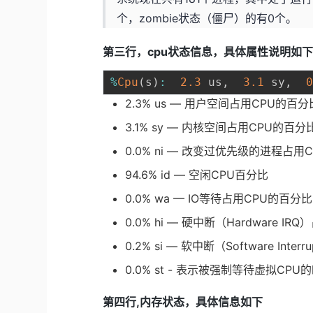
个，zombie状态（僵尸）的有0个。
第三行，cpu状态信息，具体属性说明如
%
Cpu
(
s
)
:
2.3
 us
,
3.1
 sy
,
2.3% us — 用户空间占用CPU的百
3.1% sy — 内核空间占用CPU的百分
0.0% ni — 改变过优先级的进程占用
94.6% id — 空闲CPU百分比
0.0% wa — IO等待占用CPU的百分比
0.0% hi — 硬中断（Hardware I
0.2% si — 软中断（Software Int
0.0% st - 表示被强制等待虚拟CPU
第四行,内存状态，具体信息如下