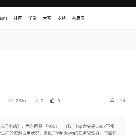
rams
社区
学堂
大赛
支持
茶思屋
举报
2.5k+
0
0
门小站】，后台回复 「1001」 自取。top命令是Linux下常
进程的资源占用状况，类似于Windows的任务管理器。下面详