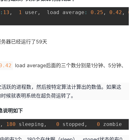
4
:
13
,
1
 user
,
  load average
:
0.25
,
0.42
,
0.4
务器已经运行了59天
load average后面的三个数分别是1分钟、5分钟、
0.42
检查一次活跃的进程数，然后按特定算法计算出的数值。如果这
的时候就表明系统在超负荷运转了。
信息说明如下
g
,
180
 sleeping
,
0
 stopped
,
0
有1个，180个在休眠（sleep），stoped状态的有0