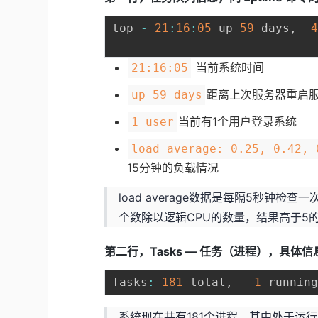
top 
-
21
:
16
:
05
 up 
59
 days
,
当前系统时间
21:16:05
距离上次服务器重启服
up 59 days
当前有1个用户登录系统
1 user
load average: 0.25, 0.42, 
15分钟的负载情况
load average数据是每隔5秒钟
个数除以逻辑CPU的数量，结果高于5
第二行，Tasks — 任务（进程），具体
Tasks
:
181
 total
,
1
 runnin
系统现在共有181个进程，其中处于运行中的