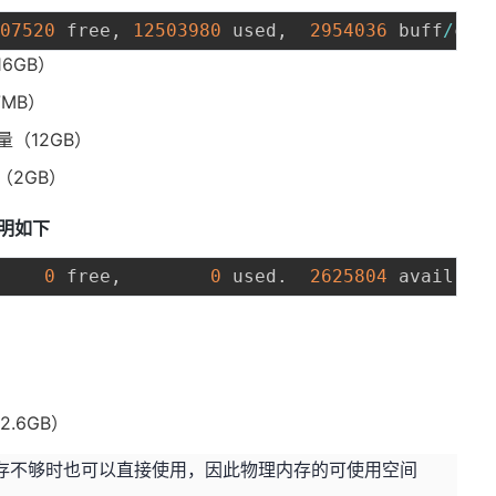
807520
 free
,
12503980
 used
,
2954036
 buff
/
16GB）
7MB）
总量（12GB）
 （2GB）
说明如下
0
 free
,
0
 used
.
2625804
2.6GB）
但当内存不够时也可以直接使用，因此物理内存的可使用空间