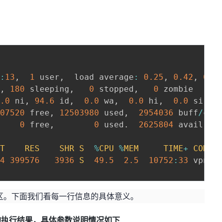
4
:
13
,
1
 user
,
  load average
:
0.25
,
0.42
,
0.4
g
,
180
 sleeping
,
0
 stopped
,
0
0.0
 ni
,
94.6
 id
,
0.0
 wa
,
0.0
 hi
,
0.0
 si
,
807520
 free
,
12503980
 used
,
2954036
 buff
/
cach
0
 free
,
0
 used
.
2625804
 avail Mem
RT
RES
SHR
S
%
CPU
%
MEM
TIME
+
COMMA
04
399576
3936
S
49.5
2.5
10752
:
33
 vpnse
区。下面我们看每一行信息的具体意义。
令的执行结果，具体参数说明情况如下