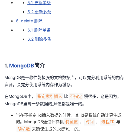
5.1 更新单条
议
注
验
收
5.2 更新多条
藏
6. delete 删除
6.1 删除单条
6.2 删除多条
1.
MongoDB
简介
MongDB是一款性能极强的文档数据库，可以充分利用系统的内存
资源，会充分使用系统内存作为缓存。
在MongoDB中，
比
慢很多，这是因为，
指定索引插入
不指定
MongoDB里每一条数据的_id值都是唯一的。
当在不指定_id插入数据的时候，其_id是系统自动计算生成
的。MongoDB通过计算机
、
、
与
特征值
时间
进程ID
来确保生成的_id是唯一的。
随机数