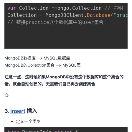
var
 Collection 
*
mongo
.
Collection 
// 声明一
Collection 
=
 MongoDBClient
.
Database
(
"pract
// 链接practice这个数据库中的user集合
MongoDB数据库 —> MySQL数据库
MongoDB的Collection集合 —> MySQL表
注意一点：这时候如果MongoDB中没有这个数据库和这个集合的
话，就会自动创建的，无需我们自己再去创建集合
3.
insert
插入
定义一个类型