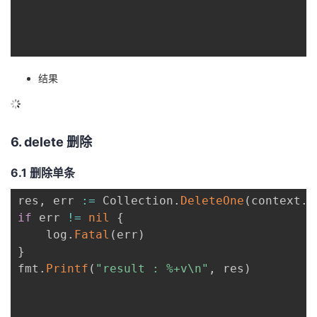
结果
6. delete 删除
6.1 删除单条
res
,
 err 
:=
 Collection
.
DeleteOne
(
context
.
T
if
 err 
!=
nil
{
	log
.
Fatal
(
err
)
}
fmt
.
Printf
(
"result : %+v\n"
,
 res
)