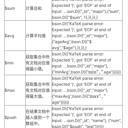
Expected '}', got 'EOF' at end of
$sum
计算总和
input: …son.D{{"_id", "
major”},{“sum”,
bson.D{{"$sum", 1},}},}},}
bson.D{{“
KaTeX parse error:
Expected '}', got 'EOF' at end of
$avg
计算平均值
input: …bson.D{{"_id","
major”},
{“ageAvg”,bson.D{{"$
avg","$age"},}},}},}
bson.D{{“
KaTeX parse error:
获取集合中所
Expected '}', got 'EOF' at end of
$min
有文档对应值
input: …bson.D{{"_id","
major”},
得最小值。
m
m
i
n
"
,
"
{“minAvg”,bson.D{{“
age”}}}}}}
i
bson.D{{“
KaTeX parse error:
n
获取集合中所
Expected '}', got 'EOF' at end of
"
$max
有文档对应值
input: …bson.D{{"_id","
major”},
,
m
m
a
x
"
,
"
得最大值。
{“maxAvg”,bson.D{{“
"
a
age”}}}}}}
min","
x
bson.D{{“
KaTeX parse error:
在结果文档中
"
Expected '}', got 'EOF' at end of
$push
插入值到一个
,
input: …son.D{{"_id", "
name”}, {“num”,
数组中。
"
bson.D{{"$push", “test”}}}}}}