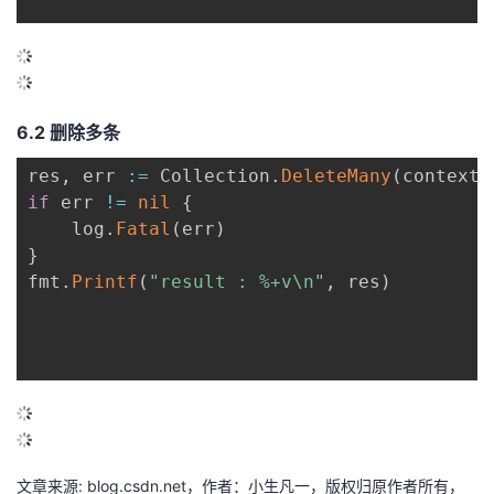
6.2 删除多条
res
,
 err 
:=
 Collection
.
DeleteMany
(
context
.
if
 err 
!=
nil
{
	log
.
Fatal
(
err
)
}
fmt
.
Printf
(
"result : %+v\n"
,
 res
)
文章来源: blog.csdn.net，作者：小生凡一，版权归原作者所有，