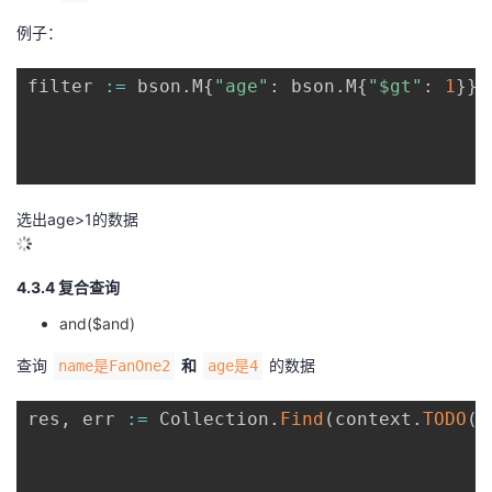
例子：
filter 
:=
 bson
.
M
{
"age"
:
 bson
.
M
{
"$gt"
:
1
}
}
选出age>1的数据
4.3.4 复合查询
and($and)
查询
和
的数据
name是FanOne2
age是4
res
,
 err 
:=
 Collection
.
Find
(
context
.
TODO
(
)