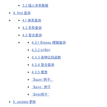
3.2 插入多条数据
的
Programs
发
者
4. find 查询
支
者
我
4.1 单条查询
4.2 多条查询
持
学
的
我
4.3 复合查询
4.3.1 $regex 模糊查询
我
堂
博
的
我
4.3.2 in($in)
的
我
客
论
的
我
我
4.3.3 各种比较函数
4.3.4 复合查询
技
的
坛
圈
的
我
的
我
4.3.5 聚类
术
云
子
直
的
我
课
的
我
`$sum`例子：
`$avg` 例子
支
声
播
活
的
程
认
的
我
`$min例子`
持
建
动
关
证
实
的
5. update 更新