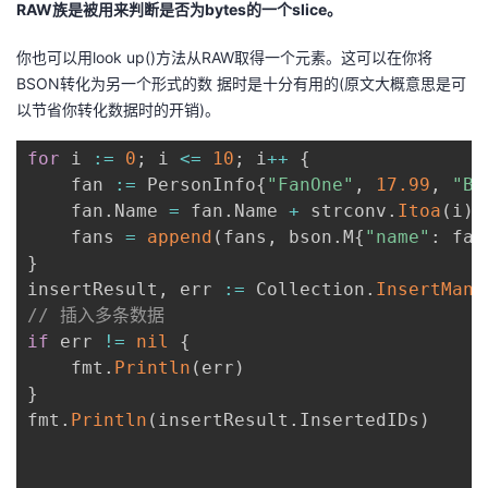
RAW族是被用来判断是否为bytes的一个slice。
你也可以用look up()方法从RAW取得一个元素。这可以在你将
BSON转化为另一个形式的数 据时是十分有用的(原文大概意思是可
以节省你转化数据时的开销)。
for
 i 
:=
0
;
 i 
<=
10
;
 i
++
{
	fan 
:=
 PersonInfo
{
"FanOne"
,
17.99
,
"Bi
	fan
.
Name 
=
 fan
.
Name 
+
 strconv
.
Itoa
(
i
)
	fans 
=
append
(
fans
,
 bson
.
M
{
"name"
:
 fan
}
insertResult
,
 err 
:=
 Collection
.
InsertMany
// 插入多条数据
if
 err 
!=
nil
{
	fmt
.
Println
(
err
)
}
fmt
.
Println
(
insertResult
.
InsertedIDs
)