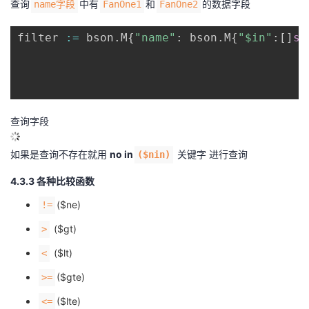
查询
中有
和
的数据字段
name字段
FanOne1
FanOne2
filter 
:=
 bson
.
M
{
"name"
:
 bson
.
M
{
"$in"
:
[
]
st
查询字段
如果是查询不存在就用
no in
关键字 进行查询
($nin)
4.3.3 各种比较函数
($ne)
!=
($gt)
>
($lt)
<
($gte)
>=
($lte)
<=