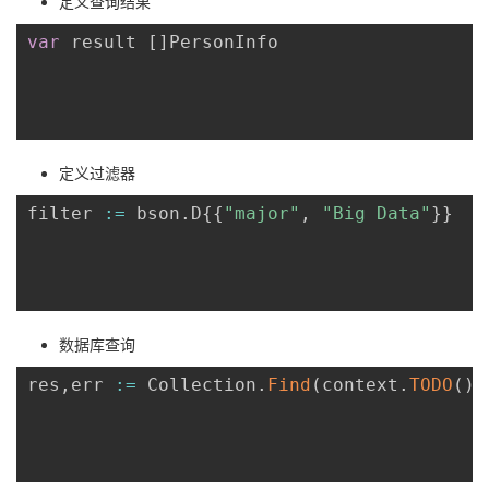
定义查询结果
var
 result 
[
]
PersonInfo

定义过滤器
filter 
:=
 bson
.
D
{
{
"major"
,
"Big Data"
}
}
数据库查询
res
,
err 
:=
 Collection
.
Find
(
context
.
TODO
(
)
,