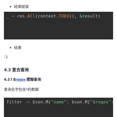
结果赋值
_
=
 res
.
All
(
context
.
TODO
(
)
,
&
result
)
结果
4.3 复合查询
4.3.1 $
regex
模糊查询
查询名字包含1的数据
filter 
:=
 bson
.
M
{
"name"
:
 bson
.
M
{
"$regex"
:
"