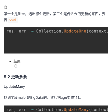
第一个是filter，选出哪个更新，第二个是传进去的更新的东西，要
传
$set
res
,
 err 
:=
 Collection
.
UpdateOne
(
context
.
T
结果
5.2 更新多条
UpdateMany
找到字段major是BigData的，然后把age变成111。
res
,
 err 
:=
 Collection
.
UpdateMany
(
context
.