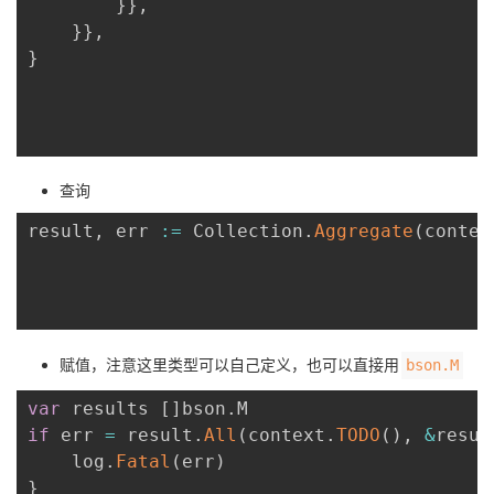
}
}
,
}
}
,
}
查询
result
,
 err 
:=
 Collection
.
Aggregate
(
contex
赋值，注意这里类型可以自己定义，也可以直接用
bson.M
var
 results 
[
]
bson
.
if
 err 
=
 result
.
All
(
context
.
TODO
(
)
,
&
resul
	log
.
Fatal
(
err
)
}