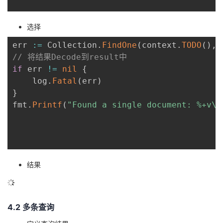
选择
err 
:=
 Collection
.
FindOne
(
context
.
TODO
(
)
,
 
// 将结果Decode到result中
if
 err 
!=
nil
{
	log
.
Fatal
(
err
)
}
fmt
.
Printf
(
"Found a single document: %+v\n
结果
4.2 多条查询