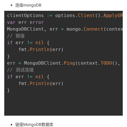
连接mongoDB
clientOptions 
:=
 options
.
Client
(
)
.
ApplyURI
var
 err 
error
MongoDBClient
,
 err 
=
 mongo
.
Connect
(
context
// 链接
if
 err 
!=
nil
{
	fmt
.
Println
(
err
)
}
err 
=
 MongoDBClient
.
Ping
(
context
.
TODO
(
)
,
n
// 测试连接
if
 err 
!=
nil
{
	fmt
.
Println
(
err
)
}
链接MongoDB数据库