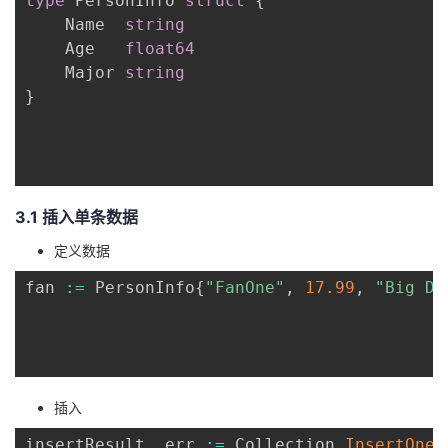
type
 PersonInfo 
struct
{
	Name  
string
	Age   
float64
	Major 
string
}
3.1 插入单条数据
定义数据
fan 
:=
 PersonInfo
{
"FanOne"
,
17.99
,
"Big Da
插入
insertResult
,
 err 
:=
 Collection
.
InsertOne
(