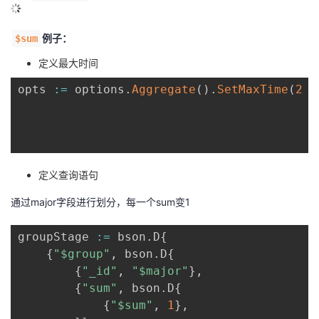
例子：
$sum
定义最大时间
opts 
:=
 options
.
Aggregate
(
)
.
SetMaxTime
(
2
*
定义查询语句
通过major字段进行划分，每一个sum变1
groupStage 
:=
 bson
.
D
{
{
"$group"
,
 bson
.
D
{
{
"_id"
,
"$major"
}
,
{
"sum"
,
 bson
.
D
{
{
"$sum"
,
1
}
,