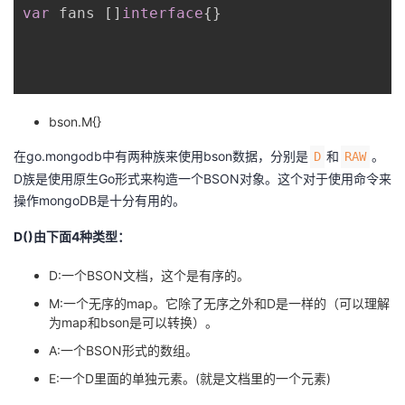
var
 fans 
[
]
interface
{
}
bson.M{}
在go.mongodb中有两种族来使用bson数据，分别是
和
。
D
RAW
D族是使用原生Go形式来构造一个BSON对象。这个对于使用命令来
操作mongoDB是十分有用的。
D()由下面4种类型：
D:一个BSON文档，这个是有序的。
M:一个无序的map。它除了无序之外和D是一样的（可以理解
为map和bson是可以转换）。
A:一个BSON形式的数组。
E:一个D里面的单独元素。(就是文档里的一个元素)