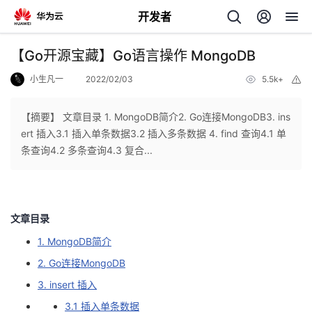
开发者
返
【Go开源宝藏】Go语言操作 MongoDB
回
小生凡一
2022/02/03
5.5k+
举
报
【摘要】 文章目录 1. MongoDB简介2. Go连接MongoDB3. ins
ert 插入3.1 插入单条数据3.2 插入多条数据 4. find 查询4.1 单
条查询4.2 多条查询4.3 复合...
个
我
人
文章目录
我
的
主
1. MongoDB简介
2. Go连接MongoDB
我
的
开
页
3. insert 插入
我
的
开
发
3.1 插入单条数据