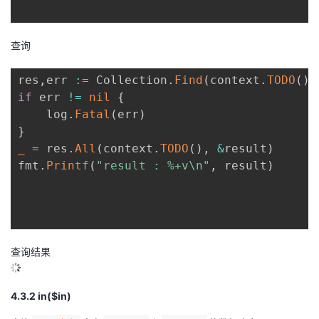
查询
res
,
err 
:=
 Collection
.
Find
(
context
.
TODO
(
)
,
if
 err 
!=
nil
{
	log
.
Fatal
(
err
)
}
_
=
 res
.
All
(
context
.
TODO
(
)
,
&
result
)
fmt
.
Printf
(
"result : %+v\n"
,
 result
)
查询结果
4.3.2 in($in)