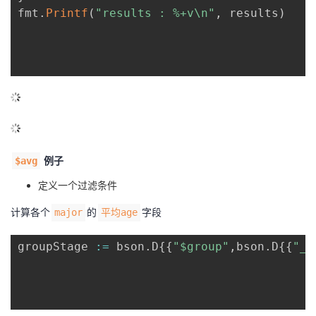
fmt
.
Printf
(
"results : %+v\n"
,
 results
)
例子
$avg
定义一个过滤条件
计算各个
的
字段
major
平均age
groupStage 
:=
 bson
.
D
{
{
"$group"
,
bson
.
D
{
{
"_i