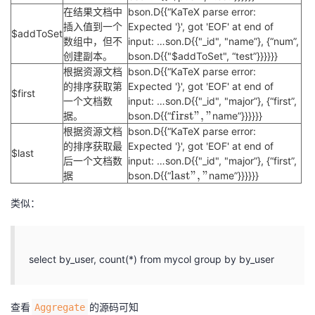
max","
在结果文档中
bson.D{{“
KaTeX parse error:
插入值到一个
Expected '}', got 'EOF' at end of
$addToSet
数组中，但不
input: …son.D{{"_id", "
name”}, {“num”,
创建副本。
bson.D{{"$addToSet", “test”}}}}}}
根据资源文档
bson.D{{“
KaTeX parse error:
的排序获取第
Expected '}', got 'EOF' at end of
$first
一个文档数
input: …son.D{{"_id", "
major”}, {“first”,
f
f
i
r
s
t
"
,
"
据。
bson.D{{“
name”}}}}}}
i
根据资源文档
bson.D{{“
KaTeX parse error:
r
的排序获取最
Expected '}', got 'EOF' at end of
$last
s
后一个文档数
input: …son.D{{"_id", "
major”}, {“first”,
t
l
l
a
s
t
"
,
"
据
bson.D{{“
name”}}}}}}
"
a
,
s
类似：
"
t
first",
"
"
,
"
select by_user, count(*) from mycol group by by_user
last",
"
查看
的源码可知
Aggregate