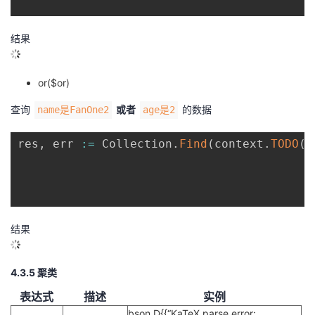
结果
or($or)
查询
或者
的数据
name是FanOne2
age是2
res
,
 err 
:=
 Collection
.
Find
(
context
.
TODO
(
)
结果
4.3.5 聚类
表达式
描述
实例
bson.D{{“
KaTeX parse error: