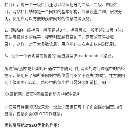
栏目），每一个一级栏目还可以继续划分为二级、三级、四级栏
议
注
验
收
目。网站栏目结构是一个网站的基本架构，应该设置合理，层次分
明，使用户可以方便的获取网站的信息或者服务。
藏
2、网站的一级栏目一般不超过8个，栏目层次一般不超过3层（注：
网站层级越少越扁平，搜索引擎越容易访问，网页越容易被收
录），这样，对于大多数信息，用户能在三次点击以内浏览到。
3、设计一个表明当前位置的“面包屑型(Breadcrumbs)”路径。
所谓“面包屑”是比喻用户通过主导航到目标网页的访问过程中的路径
提示，使用户了解所处网站中的位置而不至于迷失“方向”，并方便回
到上级页面和起点。路径中的每个栏目最好添加链接。如下：
XX营销网：首页»网络营销动态»特别报道
即使没有详细的路径来源，也至少应该在每个子页面提示回首页的
链接，包括页面的LOGO作链接。
面包屑导航对SEO优化的作用：