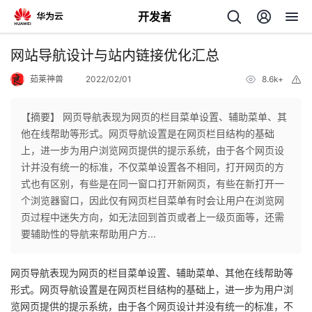
开发者
返
网站导航设计与站内链接优化汇总
回
茹莱神兽
2022/02/01
8.6k+
举
报
【摘要】 网页导航表现为网页的栏目菜单设置、辅助菜单、其
他在线帮助等形式。网页导航设置是在网页栏目结构的基础
上，进一步为用户浏览网页提供的提示系统，由于各个网页设
个
计并没有统一的标准，不仅菜单设置各不相同，打开网页的方
式也有区别，有些是在同一窗口打开新网页，有些在新打开一
我
人
个浏览器窗口，因此仅有网页栏目菜单有时会让用户在浏览网
页过程中迷失方向，如无法回到首页或者上一级页面等，还需
我
的
主
要辅助性的导航来帮助用户方...
我
的
开
页
网页导航表现为网页的栏目菜单设置、辅助菜单、其他在线帮助等
形式。网页导航设置是在网页栏目结构的基础上，进一步为用户浏
我
的
开
发
览网页提供的提示系统，由于各个网页设计并没有统一的标准，不