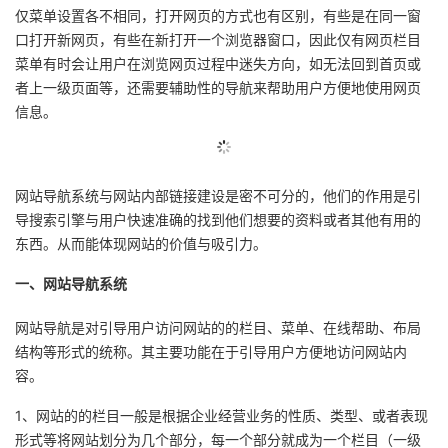
仅菜单设置各不相同，打开网页的方式也有区别，有些是在同一窗
的
Programs
发
者
口打开新网页，有些在新打开一个浏览器窗口，因此仅有网页栏目
菜单有时会让用户在浏览网页过程中迷失方向，如无法回到首页或
支
者
我
者上一级页面等，还需要辅助性的导航来帮助用户方便地使用网页
信息。
持
学
的
我
我
堂
博
的
我
网站导航系统与网站内部链接建设是密不可分的，他们的作用是引
导搜索引擎与用户快速准确的找到他们想要的资料或者其他有用的
的
我
客
论
的
我
我
东西。从而能体现网站的价值与吸引力。
技
的
坛
圈
的
我
的
我
一、网站导航系统
术
云
子
直
的
我
课
的
我
网站导航是对引导用户访问网站的的栏目、菜单、在线帮助、布局
结构等形式的统称。其主要功能在于引导用户方便地访问网站内
支
声
播
活
的
程
认
的
我
容。
1、网站的的栏目一般是根据企业经营业务的性质、类型、或者表现
持
建
动
关
证
实
的
形式等将网站划分为几个部分，每一个部分就成为一个栏目（一级