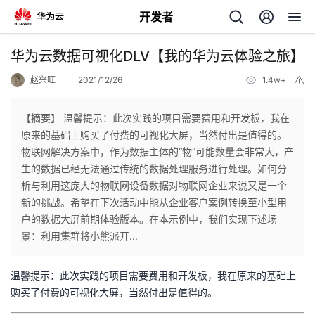
开发者
返
华为云数据可视化DLV【我的华为云体验之旅】
回
赵兴旺
2021/12/26
1.4w+
举
报
【摘要】 温馨提示：此次实践的项目需要费用和开发板，我在
原来的基础上购买了付费的可视化大屏，当然付出是值得的。
物联网解决方案中，作为数据主体的“物”可能数量会非常大，产
个
生的数据已经无法通过传统的数据处理服务进行处理。如何分
析与利用这庞大的物联网设备数据对物联网企业来说又是一个
我
人
新的挑战。希望在下次活动中能从企业客户案例转换至小型用
户的数据大屏前期体验版本。在本示例中，我们实现下述场
的
主
景：利用集群将小熊派开...
开
页
温馨提示：此次实践的项目需要费用和开发板，我在原来的基础上
购买了付费的可视化大屏，当然付出是值得的。
发