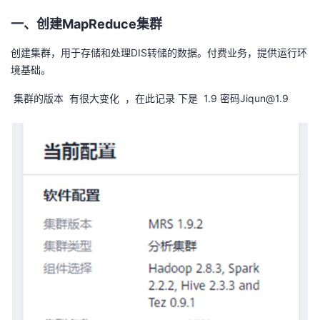
持
建
证
实
的
一、创建
MapReduce
集群
议
验
收
创建集群，用于存储和处理
DIS
转储的数据。付费业务，提供运行环
境基础。
藏
集群的版本 有很大变化 ，在此记录 下是 1.9 密码
Jiqun@1.9