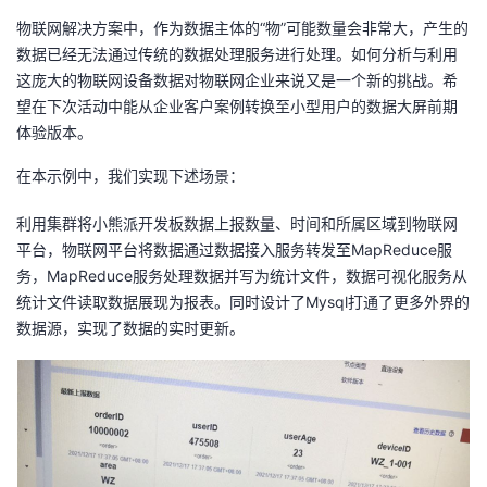
物联网解决方案中，作为数据主体的
“
物
”
可能数量会非常大，产生的
者
数据已经无法通过传统的数据处理服务进行处理。如何分析与利用
这庞大的物联网设备数据对物联网企业来说又是一个新的挑战。希
我
望在下次活动中能从企业客户案例转换至小型用户的数据大屏前期
体验版本。
的
我
在本示例中，我们实现下述场景：
博
的
我
利用集群将小熊派开发板数据上报数量、时间和所属区域到物联网
客
论
的
我
平台，物联网平台将数据通过数据接入服务转发至
MapReduce
服
务，
MapReduce
服务处理数据并写为统计文件，数据可视化服务从
坛
圈
的
我
统计文件读取数据展现为报表。同时设计了Mysql打通了更多外界的
数据源，实现了数据的实时更新。
子
直
的
我
我
播
活
的
我
动
关
的