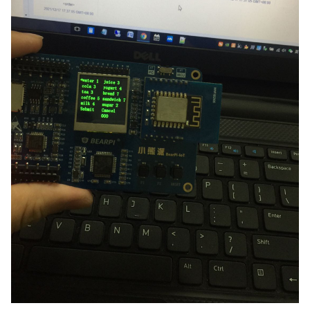
我
注
的
开
的
Programs
发
支
者
持
学
我
堂
的
我
我
技
的
的
我
术
云
课
的
我
支
声
程
认
的
我